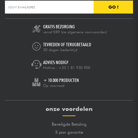
GO !
GRATIS BEZORGING
vanaf €89
(zie algemene voorwaarden)
TEVREDEN OF TERUGBETAALD
30 dagen bedenktijd
ADVIES NODIG?
Hotline :
+33 1 81 930 900
+ 10.000 PRODUCTEN
Op voorraad
onze voordelen
Beveiligde Betaling
3 jaar garantie