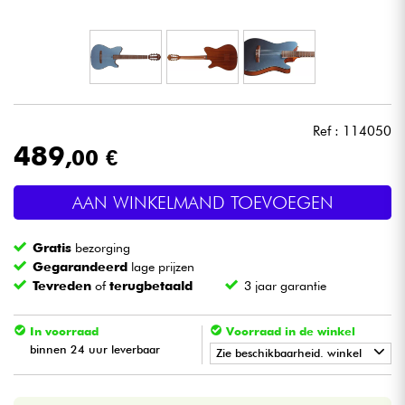
Hoofdtelefoon
Microfoon
DJ
Ref : 114050
489
,00 €
Live Sound
AAN WINKELMAND TOEVOEGEN
Licht
Gratis
bezorging
Drums & percussie
Gegarandeerd
lage prijzen
Tevreden
of
terugbetaald
3 jaar garantie
Blaasinstrument
In voorraad
Voorraad in de winkel
binnen 24 uur leverbaar
Viool & Quatuor
Zie beschikbaarheid. winkel
•
Star
'
S
Music
BORDEAUX
Kinderen