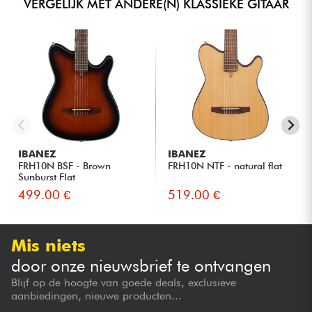
VERGELIJK MET ANDERE(N) KLASSIEKE GITAAR
IBANEZ
IBANEZ
FRH10N BSF - Brown
FRH10N NTF - natural flat
Sunburst Flat
499.00 €
519.00 €
Mis niets
door onze nieuwsbrief te ontvangen
Blijf op de hoogte van goede deals, exclusieve
aanbiedingen, nieuwe producten...