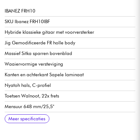
IBANEZ FRH10
SKU Ibanez FRH10IBF
Hybride klassieke gitaar met voorversterker
Jig Gemodificeerde FR holle body
Massief Sitka sparren bovenblad
Waaiervormige versteviging
Kanten en achterkant Sapele laminaat
Nyatoh hals, C-profiel
Toetsen Walnoot, 22x frets
Mensuur 648 mm/25,5"
Radius 15,75" - 400 mm
Kambreedte kam 46 mm
Halsbreedte 14e fret 58 mm
Halsdikte 1e fret 21 mm
Halsdikte 7e fret 22 mm
Brug walnoot
Ibanez Custom AHA-1 voorversterker
Ibanez klassieke stemmechanieken
Lichaamslengte 17.5/16" - 43.26 cm
Breedte body 14.3/16" - 35.61 cm
Dikte body 4,83 cm
Satijnen afwerking
Meer specificaties