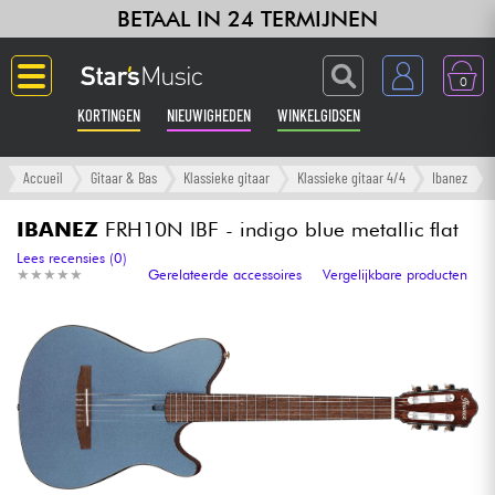
BETAAL IN 24 TERMIJNEN
0
KORTINGEN
NIEUWIGHEDEN
WINKELGIDSEN
Langue
Accueil
Gitaar & Bas
Klassieke gitaar
Klassieke gitaar 4/4
Ibanez
Gitaar & Bas
IBANEZ
FRH10N IBF - indigo blue metallic flat
Lees recensies (0)
★
★
★
★
★
★
★
★
★
★
Gerelateerde accessoires
Vergelijkbare producten
Versterker & Effecten
Toetsenbord & Piano
Synths & samplers
Home-studio