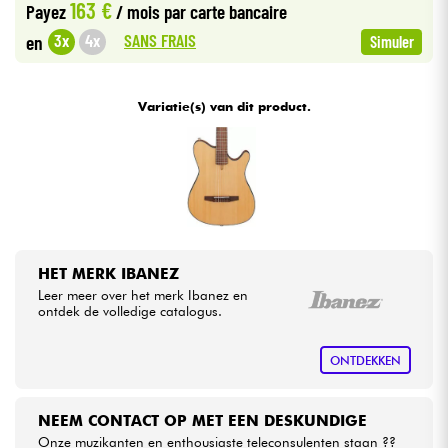
163 €
Payez
/ mois
par carte bancaire
•
Star
'
S
Music
LILLE
SANS FRAIS
3x
4x
en
Simuler
Kabels & toebehoren
HiFi
Variatie(s) van dit product.
Sets
Bekijk onze merken
HET MERK IBANEZ
Leer meer over het merk Ibanez en
ontdek de volledige catalogus.
ONTDEKKEN
NEEM CONTACT OP MET EEN DESKUNDIGE
Onze muzikanten en enthousiaste teleconsulenten staan ??