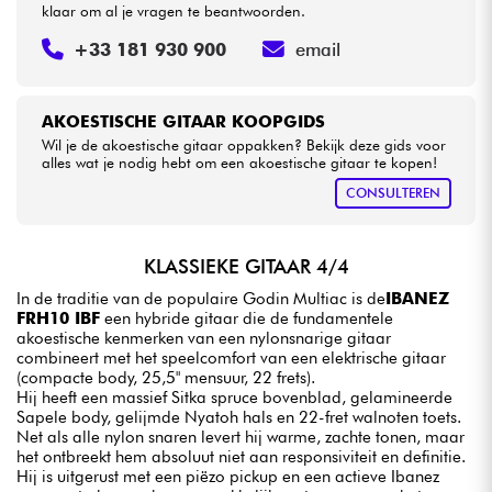
klaar om al je vragen te beantwoorden.
+33 181 930 900
email
AKOESTISCHE GITAAR KOOPGIDS
Wil je de akoestische gitaar oppakken? Bekijk deze gids voor
alles wat je nodig hebt om een akoestische gitaar te kopen!
CONSULTEREN
KLASSIEKE GITAAR 4/4
In de traditie van de populaire Godin Multiac is de
IBANEZ
FRH10 IBF
een hybride gitaar die de fundamentele
akoestische kenmerken van een nylonsnarige gitaar
combineert met het speelcomfort van een elektrische gitaar
(compacte body, 25,5" mensuur, 22 frets).
Hij heeft een massief Sitka spruce bovenblad, gelamineerde
Sapele body, gelijmde Nyatoh hals en 22-fret walnoten toets.
Net als alle nylon snaren levert hij warme, zachte tonen, maar
het ontbreekt hem absoluut niet aan responsiviteit en definitie.
Hij is uitgerust met een piëzo pickup en een actieve Ibanez