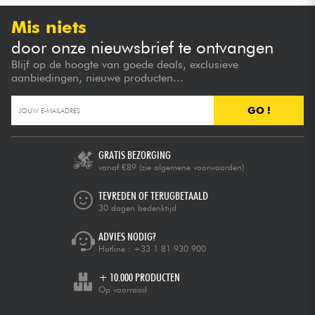
Mis niets
door onze nieuwsbrief te ontvangen
Blijf op de hoogte van goede deals, exclusieve
aanbiedingen, nieuwe producten...
GO !
GRATIS BEZORGING
vanaf €89
(zie algemene voorwaarden)
TEVREDEN OF TERUGBETAALD
30 dagen bedenktijd
ADVIES NODIG?
Hotline :
+33 1 81 930 900
+ 10.000 PRODUCTEN
Op voorraad