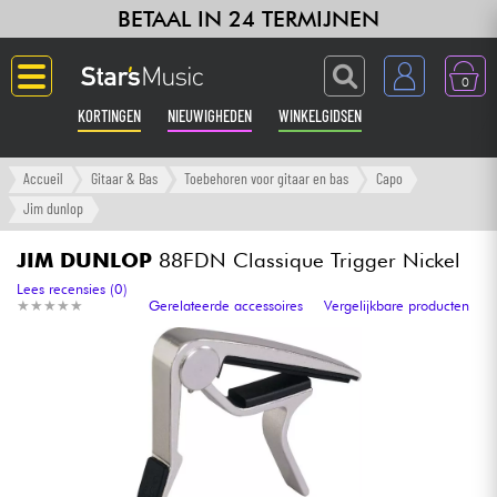
BETAAL IN 24 TERMIJNEN
0
KORTINGEN
NIEUWIGHEDEN
WINKELGIDSEN
Langue
Accueil
Gitaar & Bas
Toebehoren voor gitaar en bas
Capo
Jim dunlop
Gitaar & Bas
JIM DUNLOP
88FDN Classique Trigger Nickel
Versterker & Effecten
Lees recensies (0)
★
★
★
★
★
★
★
★
★
★
Gerelateerde accessoires
Vergelijkbare producten
Toetsenbord & Piano
Synths & samplers
Home-studio