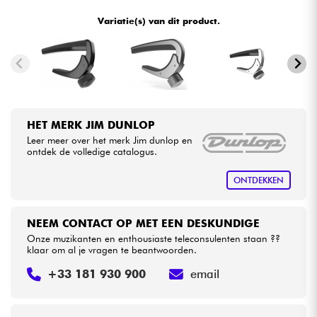
•
Star
'
S
Music
BORDEAUX
Variatie(s) van dit product.
•
Kabels & toebehoren
Star
'
S
Music
BRUXELLES
•
Star
'
S
Music
LILLE
HiFi
•
Star
'
S
Music
LYON
Sets
HET MERK JIM DUNLOP
•
Star
'
S
Music
PARIS
Leer meer over het merk Jim dunlop en
Bekijk onze merken
ontdek de volledige catalogus.
•
Star
'
S
Music
TOULOUSE
ONTDEKKEN
NEEM CONTACT OP MET EEN DESKUNDIGE
Onze muzikanten en enthousiaste teleconsulenten staan ??
klaar om al je vragen te beantwoorden.
+33 181 930 900
email