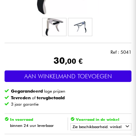
Hoofdtelefoon
Microfoon
DJ
Ref : 5041
Live Sound
30
,00 €
Licht
AAN WINKELMAND TOEVOEGEN
Drums & percussie
Gegarandeerd
lage prijzen
Tevreden
of
terugbetaald
Blaasinstrument
3 jaar garantie
Viool & Quatuor
In voorraad
Voorraad in de winkel
binnen 24 uur leverbaar
Zie beschikbaarheid. winkel
Kinderen