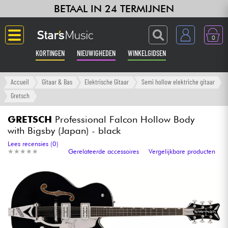
BETAAL IN 24 TERMIJNEN
0
KORTINGEN
NIEUWIGHEDEN
WINKELGIDSEN
Langue
Accueil
Gitaar & Bas
Elektrische Gitaar
Semi hollow elektriche gitaar
Gretsch
Gitaar & Bas
GRETSCH
Professional Falcon Hollow Body
with Bigsby (Japan) - black
Versterker & Effecten
Lees recensies (0)
★
★
★
★
★
★
★
★
★
★
Gerelateerde accessoires
Vergelijkbare producten
Toetsenbord & Piano
Synths & samplers
Home-studio