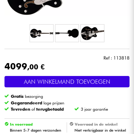
Hoofdtelefoon
Microfoon
DJ
Live Sound
Ref : 113818
4099
,00 €
Licht
AAN WINKELMAND TOEVOEGEN
Drums & percussie
Gratis
bezorging
Blaasinstrument
Gegarandeerd
lage prijzen
Tevreden
of
terugbetaald
3 jaar garantie
Viool & Quatuor
In voorraad
Voorraad in de winkel
Binnen 5-7 dagen verzonden
Niet verkrijgbaar in de winkel
Kinderen