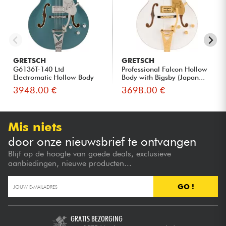
GRETSCH
GRETSCH
G6136T-140 Ltd
Professional Falcon Hollow
Electromatic Hollow Body
Body with Bigsby (Japan...
140th Doub...
3948.00 €
3698.00 €
Mis niets
door onze nieuwsbrief te ontvangen
Blijf op de hoogte van goede deals, exclusieve
aanbiedingen, nieuwe producten...
GO !
GRATIS BEZORGING