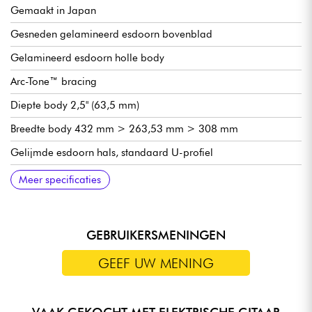
Gemaakt in Japan
Gesneden gelamineerd esdoorn bovenblad
Gelamineerd esdoorn holle body
Arc-Tone™ bracing
Diepte body 2,5" (63,5 mm)
Breedte body 432 mm > 263,53 mm > 308 mm
Gelijmde esdoorn hals, standaard U-profiel
Ebben toets, 22x medium-jumbo frets
Mensuur 648 mm
Radius 12" (305 mm)
Halsbreedte 1e fret 42,86 mm (1.6875")
Gretsch PRO-FT™ Filter'Tron dubbelgewikkelde pickups
Treble bleed circuit (om optimale helderheid te behouden als
Volume 1 (hals pickup)
Volume 2 (brug pickup)
Hoofdvolume met treble bleed
Hoofdtoon
3x positieselector
Gretsch Adjusto-Matic brug
Bigsby B6 String-Thru vibrato staartstuk
Grover Imperial locking mechanieken
Hoogglans nitrocellulose afwerking
Verkocht met Gretsch koffer
Meer specificaties
je met de volumeknop speelt)
GEBRUIKERSMENINGEN
GEEF UW MENING