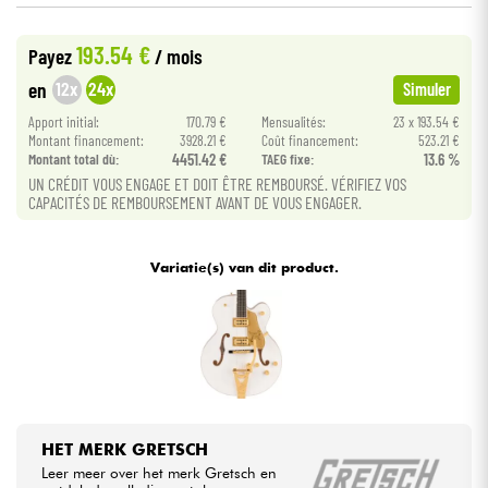
193.54 €
Kabels & toebehoren
Payez
/ mois
12x
24x
en
Simuler
HiFi
Apport initial:
170.79 €
Mensualités:
23 x 193.54 €
Montant financement:
3928.21 €
Coût financement:
523.21 €
Montant total dù:
4451.42 €
TAEG fixe:
13.6 %
Sets
UN CRÉDIT VOUS ENGAGE ET DOIT ÊTRE REMBOURSÉ. VÉRIFIEZ VOS
CAPACITÉS DE REMBOURSEMENT AVANT DE VOUS ENGAGER.
Bekijk onze merken
Variatie(s) van dit product.
HET MERK GRETSCH
Leer meer over het merk Gretsch en