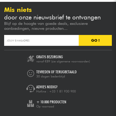
Mis niets
door onze nieuwsbrief te ontvangen
Blijf op de hoogte van goede deals, exclusieve
aanbiedingen, nieuwe producten...
GO !
GRATIS BEZORGING
vanaf €89
(zie algemene voorwaarden)
TEVREDEN OF TERUGBETAALD
30 dagen bedenktijd
ADVIES NODIG?
Hotline :
+33 1 81 930 900
+ 10.000 PRODUCTEN
Op voorraad