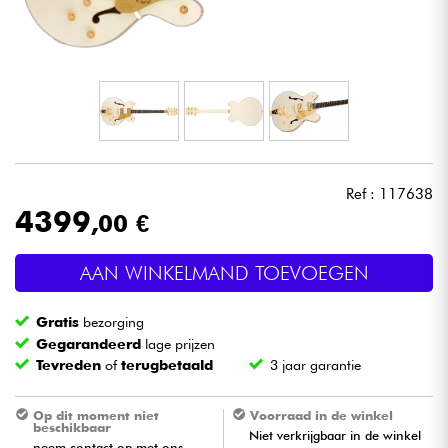
Hoofdtelefoon
Microfoon
DJ
Live Sound
Ref : 117638
4399
,00 €
Licht
AAN WINKELMAND TOEVOEGEN
Drums & percussie
Gratis
bezorging
Blaasinstrument
Gegarandeerd
lage prijzen
Tevreden
of
terugbetaald
3 jaar garantie
Viool & Quatuor
Op dit moment niet
Voorraad in de winkel
beschikbaar
Niet verkrijgbaar in de winkel
Kinderen
neem contact op met ons