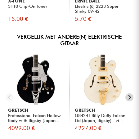
X-TONE
ERNIE BALL
3110 Clip-On Tuner
Electric (6) 2223 Super
Slinky 09-42
15.00 €
5.70 €
VERGELIJK MET ANDERE(N) ELEKTRISCHE
GITAAR
GRETSCH
GRETSCH
Professional Falcon Hollow
G8424T Billy Duffy Falcon
Body with Bigsby (Japan...
Ltd (Japan, Bigsby) - vi...
4099.00 €
4227.00 €