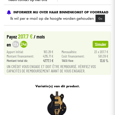
Kabels & toebehoren
INFORMEER MIJ OVER HAAR BINNENKOMST OP VOORRAAD
Ik wil per e-mail op de hoogte worden gehouden
Go
HiFi
207.7 €
Payez
/ mois
Sets
12x
24x
en
Simuler
Bekijk onze merken
Apport initial:
183.29 €
Mensualités:
23 x 207.7 €
Montant financement:
4215.71 €
Coût financement:
561.39 €
Montant total dù:
4777.1 €
TAEG fixe:
13.6 %
UN CRÉDIT VOUS ENGAGE ET DOIT ÊTRE REMBOURSÉ. VÉRIFIEZ VOS
CAPACITÉS DE REMBOURSEMENT AVANT DE VOUS ENGAGER.
Variatie(s) van dit product.