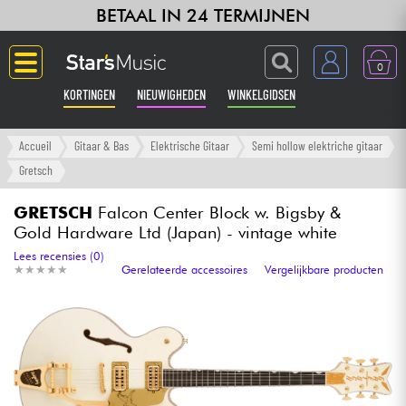
BETAAL IN 24 TERMIJNEN
0
KORTINGEN
NIEUWIGHEDEN
WINKELGIDSEN
Langue
Accueil
Gitaar & Bas
Elektrische Gitaar
Semi hollow elektriche gitaar
Gretsch
Gitaar & Bas
GRETSCH
Falcon Center Block w. Bigsby &
Gold Hardware Ltd (Japan) - vintage white
Versterker & Effecten
Lees recensies (0)
★
★
★
★
★
★
★
★
★
★
Gerelateerde accessoires
Vergelijkbare producten
Toetsenbord & Piano
Synths & samplers
Home-studio