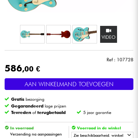
Hoofdtelefoon
Microfoon
VIDEO
DJ
Live Sound
Ref : 107728
586
,00 €
Licht
AAN WINKELMAND TOEVOEGEN
Drums & percussie
Gratis
bezorging
Blaasinstrument
Gegarandeerd
lage prijzen
Tevreden
of
terugbetaald
5 jaar garantie
Viool & Quatuor
In voorraad
Voorraad in de winkel
Verzending na aanpassingen
Zie beschikbaarheid. winkel
Kinderen