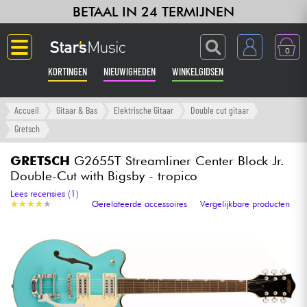
BETAAL IN 24 TERMIJNEN
0
KORTINGEN
NIEUWIGHEDEN
WINKELGIDSEN
Langue
Accueil
Gitaar & Bas
Elektrische Gitaar
Double cut gitaar
Gretsch
Gitaar & Bas
GRETSCH
G2655T Streamliner Center Block Jr.
Double-Cut with Bigsby - tropico
Versterker & Effecten
Lees recensies (1)
★
★
★
★
★
★
★
★
★
★
Gerelateerde accessoires
Vergelijkbare producten
Toetsenbord & Piano
Synths & samplers
Home-studio