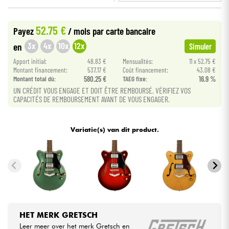
•
Star
'
S
Music
LILLE
Kabels & toebehoren
52.75 €
Payez
/ mois
par carte bancaire
3x
4x
10x
12x
en
Simuler
HiFi
Apport initial:
48.83 €
Mensualités:
11 x 52.75 €
Montant financement:
537.17 €
Coût financement:
43.08 €
Montant total dù:
580.25 €
TAEG fixe:
16.9 %
Sets
UN CRÉDIT VOUS ENGAGE ET DOIT ÊTRE REMBOURSÉ. VÉRIFIEZ VOS
CAPACITÉS DE REMBOURSEMENT AVANT DE VOUS ENGAGER.
Bekijk onze merken
Variatie(s) van dit product.
HET MERK GRETSCH
Leer meer over het merk Gretsch en