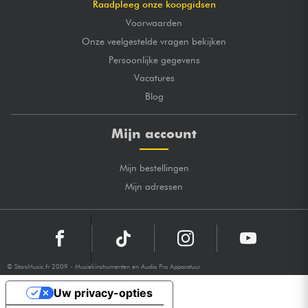
Raadpleeg onze koopgidsen
Voorwaarden
Onze veelgestelde vragen bekijken
Persoonlijke gegevens
Vacatures
Blog
Mijn account
Mijn bestellingen
Mijn adressen
© StarsMusic.fr 2009 - Muziekinstrumenten en Audio Pro Apparatuur
Uw privacy-opties