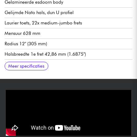
Gelamineerde esdoorn body
Gelijmde Nato hals, dun U profiel
Laurier toets, 22x medium-jumbo frets
Mensuur 628 mm
Radius 12" (305 mm)
Halsbreedte 1e fret 42,86 mm (1.6875")
Gretsch Broad'Tron BT-3S humbucker-elementen met dubbele
Volume 1. hals
Volume 2. brug
Hoofdvolume push-pull (gesplitste spoelen)
Hoofdtoon
3x positieselector
Gretsch verankerde Adjusto-Matic brug
Bigsby® B50 vibrato staartstuk
Gretsch gesloten oliebad mechanieken
Synthetisch been kam
Hoogglans afwerking
Aanbevolen snaren 10-46
Optionele gigbag 099-6458-000, optionele koffer 099-6443-
Meer specificaties
spoel
000