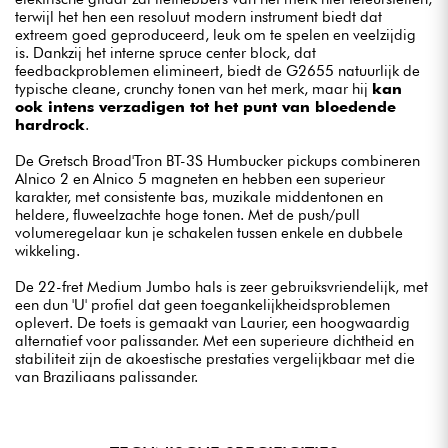
terwijl het hen een resoluut modern instrument biedt dat
extreem goed geproduceerd, leuk om te spelen en veelzijdig
is. Dankzij het interne spruce center block, dat
feedbackproblemen elimineert, biedt de G2655 natuurlijk de
typische cleane, crunchy tonen van het merk, maar hij
kan
ook intens verzadigen tot het punt van bloedende
hardrock
.
De Gretsch Broad'Tron BT-3S Humbucker pickups combineren
Alnico 2 en Alnico 5 magneten en hebben een superieur
karakter, met consistente bas, muzikale middentonen en
heldere, fluweelzachte hoge tonen. Met de push/pull
volumeregelaar kun je schakelen tussen enkele en dubbele
wikkeling.
De 22-fret Medium Jumbo hals is zeer gebruiksvriendelijk, met
een dun 'U' profiel dat geen toegankelijkheidsproblemen
oplevert. De toets is gemaakt van Laurier, een hoogwaardig
alternatief voor palissander. Met een superieure dichtheid en
stabiliteit zijn de akoestische prestaties vergelijkbaar met die
van Braziliaans palissander.