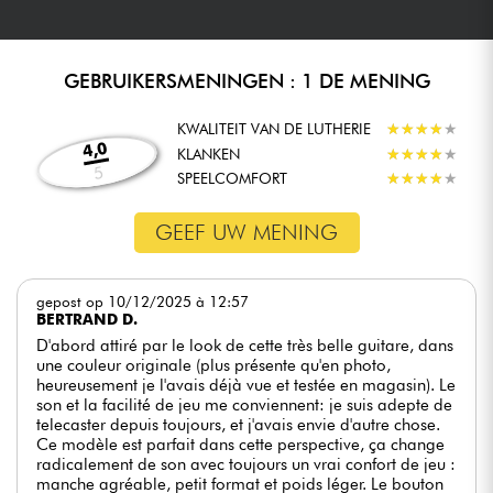
GEBRUIKERSMENINGEN : 1 DE MENING
KWALITEIT VAN DE LUTHERIE
★
★
★
★
★
★
★
★
★
★
4,0
KLANKEN
★
★
★
★
★
★
★
★
★
★
5
SPEELCOMFORT
★
★
★
★
★
★
★
★
★
★
GEEF UW MENING
gepost op 10/12/2025 à 12:57
BERTRAND D.
D'abord attiré par le look de cette très belle guitare, dans
une couleur originale (plus présente qu'en photo,
heureusement je l'avais déjà vue et testée en magasin). Le
son et la facilité de jeu me conviennent: je suis adepte de
telecaster depuis toujours, et j'avais envie d'autre chose.
Ce modèle est parfait dans cette perspective, ça change
radicalement de son avec toujours un vrai confort de jeu :
manche agréable, petit format et poids léger. Le bouton