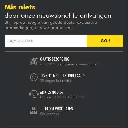
Mis niets
door onze nieuwsbrief te ontvangen
Blijf op de hoogte van goede deals, exclusieve
aanbiedingen, nieuwe producten...
GO !
GRATIS BEZORGING
vanaf €89
(zie algemene voorwaarden)
TEVREDEN OF TERUGBETAALD
30 dagen bedenktijd
ADVIES NODIG?
Hotline :
+33 1 81 930 900
+ 10.000 PRODUCTEN
Op voorraad