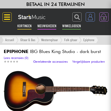
BETAAL IN 24 TERMIJNEN
0
KORTINGEN
NIEUWIGHEDEN
WINKELGIDSEN
Langue
Accueil
Gitaar & Bas
Westerngitaar
Folk gitaar
Epiphone
Gitaar & Bas
EPIPHONE
IBG Blues King Studio - dark burst
Lees recensies (0)
★
★
★
★
★
★
★
★
★
★
Gerelateerde accessoires
Vergelijkbare producten
Versterker & Effecten
Toetsenbord & Piano
Synths & samplers
Home-studio