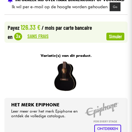
Ik wil per e-mail op de hoogte worden gehouden
Go
Kabels & toebehoren
126.33 €
Payez
/ mois
par carte bancaire
HiFi
SANS FRAIS
3x
en
Simuler
Sets
Variatie(s) van dit product.
Bekijk onze merken
HET MERK EPIPHONE
Leer meer over het merk Epiphone en
ontdek de volledige catalogus.
ONTDEKKEN