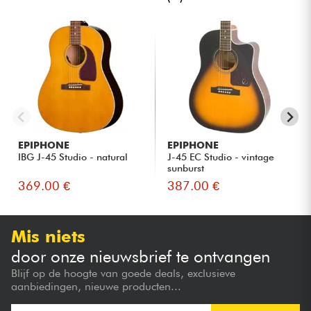
EPIPHONE
EPIPHONE
IBG J-45 Studio - natural
J-45 EC Studio - vintage
sunburst
369.00 €
387.00 €
Mis niets
door onze nieuwsbrief te ontvangen
Blijf op de hoogte van goede deals, exclusieve
aanbiedingen, nieuwe producten...