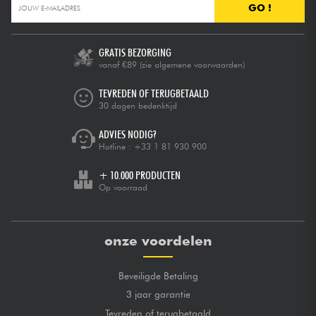
GO !
GRATIS BEZORGING
vanaf €89
(zie algemene voorwaarden)
TEVREDEN OF TERUGBETAALD
30 dagen bedenktijd
ADVIES NODIG?
Hotline :
+33 1 81 930 900
+ 10.000 PRODUCTEN
Op voorraad
onze voordelen
Beveiligde Betaling
3 jaar garantie
Tevreden of terugbetaald