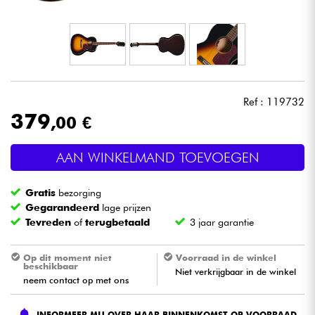
Hoofdtelefoon
Microfoon
DJ
Ref : 119732
379
,00 €
Live Sound
AAN WINKELMAND TOEVOEGEN
Licht
Gratis
bezorging
Drums & percussie
Gegarandeerd
lage prijzen
Tevreden
of
terugbetaald
3 jaar garantie
Blaasinstrument
Op dit moment niet
Voorraad in de winkel
beschikbaar
Niet verkrijgbaar in de winkel
Viool & Quatuor
neem contact op met ons
Kinderen
INFORMEER MIJ OVER HAAR BINNENKOMST OP VOORRAAD