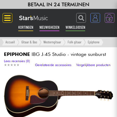
BETAAL IN 24 TERMIJNEN
0
KORTINGEN
NIEUWIGHEDEN
WINKELGIDSEN
Langue
Accueil
Gitaar & Bas
Westerngitaar
Folk gitaar
Epiphone
Gitaar & Bas
EPIPHONE
IBG J-45 Studio - vintage sunburst
Lees recensies (0)
★
★
★
★
★
★
★
★
★
★
Gerelateerde accessoires
Vergelijkbare producten
Versterker & Effecten
Toetsenbord & Piano
Synths & samplers
Home-studio