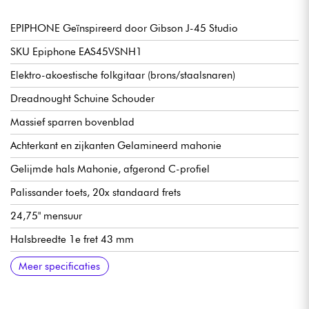
EPIPHONE Geïnspireerd door Gibson J-45 Studio
SKU Epiphone EAS45VSNH1
Elektro-akoestische folkgitaar (brons/staalsnaren)
Dreadnought Schuine Schouder
Massief sparren bovenblad
Achterkant en zijkanten Gelamineerd mahonie
Gelijmde hals Mahonie, afgerond C-profiel
Palissander toets, 20x standaard frets
24,75" mensuur
Halsbreedte 1e fret 43 mm
Fishman Presys VT voorversterker (volume/toon in klankgat)
Epiphone brug
Epiphone Drie-op-een-Plaat stemmechanieken met Ivory
Hoogglans afwerking
Verkocht met Epiphone Premium Gigbag
Meer specificaties
Plastic Knop