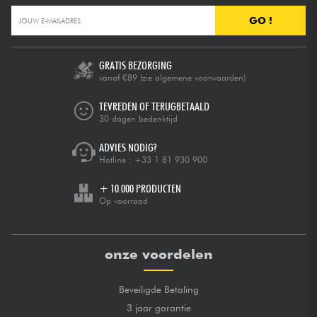
GO !
GRATIS BEZORGING
vanaf €89
(zie algemene voorwaarden)
TEVREDEN OF TERUGBETAALD
30 dagen bedenktijd
ADVIES NODIG?
Hotline :
+33 1 81 930 900
+ 10.000 PRODUCTEN
Op voorraad
onze voordelen
Beveiligde Betaling
3 jaar garantie