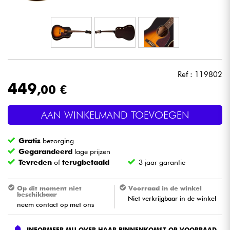
Hoofdtelefoon
Microfoon
DJ
Ref : 119802
449
,00 €
Live Sound
AAN WINKELMAND TOEVOEGEN
Licht
Gratis
bezorging
Drums & percussie
Gegarandeerd
lage prijzen
Tevreden
of
terugbetaald
3 jaar garantie
Blaasinstrument
Op dit moment niet
Voorraad in de winkel
beschikbaar
Niet verkrijgbaar in de winkel
Viool & Quatuor
neem contact op met ons
Kinderen
INFORMEER MIJ OVER HAAR BINNENKOMST OP VOORRAAD