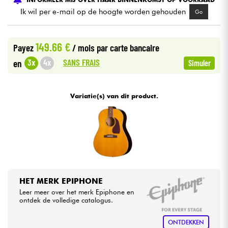
Ik wil per e-mail op de hoogte worden gehouden
Go
Kabels & toebehoren
149.66 €
Payez
/ mois
par carte bancaire
HiFi
SANS FRAIS
3x
4x
en
Simuler
Sets
Variatie(s) van dit product.
Bekijk onze merken
HET MERK EPIPHONE
Leer meer over het merk Epiphone en
ontdek de volledige catalogus.
ONTDEKKEN