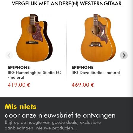
VERGELIJK MET ANDERE(N) WESTERNGITAAR
EPIPHONE
EPIPHONE
IBG Hummingbird Studio EC
IBG Dove Studio - natural
- natural
419.00 €
469.00 €
Mis niets
door onze nieuwsbrief te ontvangen
Blijf op de hoogte van goede deals, exclusieve
aanbiedingen, nieuwe producten...