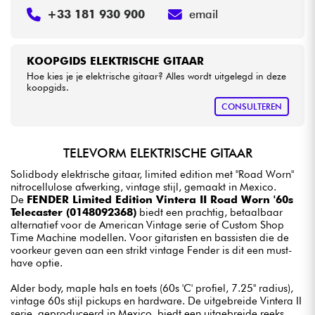
+33 181 930 900
email
KOOPGIDS ELEKTRISCHE GITAAR
Hoe kies je je elektrische gitaar? Alles wordt uitgelegd in deze
koopgids.
CONSULTEREN
TELEVORM ELEKTRISCHE GITAAR
Solidbody elektrische gitaar, limited edition met "Road Worn"
nitrocellulose afwerking, vintage stijl, gemaakt in Mexico.
De
FENDER Limited Edition Vintera II Road Worn '60s
Telecaster (0148092368)
biedt een prachtig, betaalbaar
alternatief voor de American Vintage serie of Custom Shop
Time Machine modellen. Voor gitaristen en bassisten die de
voorkeur geven aan een strikt vintage Fender is dit een must-
have optie.
Alder body, maple hals en toets (60s 'C' profiel, 7.25" radius),
vintage 60s stijl pickups en hardware. De uitgebreide Vintera II
serie, geproduceerd in Mexico, biedt een uitgebreide reeks