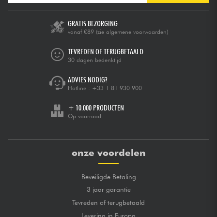
GRATIS BEZORGING
vanaf €89
(zie algemene voorwaarden)
TEVREDEN OF TERUGBETAALD
30 dagen bedenktijd
ADVIES NODIG?
Hotline :
+33 1 81 930 900
+ 10.000 PRODUCTEN
Op voorraad
onze voordelen
Beveiligde Betaling
3 jaar garantie
Tevreden of terugbetaald
Levering in Europa