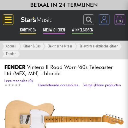
BETAAL IN 24 TERMIJNEN
0
KORTINGEN
NIEUWIGHEDEN
WINKELGIDSEN
Langue
Accueil
Gitaar & Bas
Elektrische Gitaar
Televorm elektrische gitaar
Fender
Gitaar & Bas
FENDER
Vintera II Road Worn '60s Telecaster
Ltd (MEX, MN) - blonde
Versterker & Effecten
Lees recensies (0)
★
★
★
★
★
★
★
★
★
★
Gerelateerde accessoires
Vergelijkbare producten
Toetsenbord & Piano
Synths & samplers
Home-studio