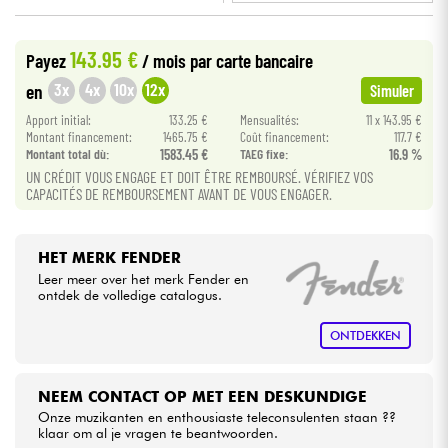
•
Star
'
S
Music
BRUXELLES
Kabels & toebehoren
143.95 €
Payez
/ mois
par carte bancaire
•
Star
'
S
Music
LYON
3x
4x
10x
12x
en
Simuler
HiFi
•
Apport initial:
133.25 €
Mensualités:
11 x 143.95 €
Star
'
S
Music
PARIS
Montant financement:
1465.75 €
Coût financement:
117.7 €
Montant total dù:
1583.45 €
TAEG fixe:
16.9 %
Sets
UN CRÉDIT VOUS ENGAGE ET DOIT ÊTRE REMBOURSÉ. VÉRIFIEZ VOS
CAPACITÉS DE REMBOURSEMENT AVANT DE VOUS ENGAGER.
Bekijk onze merken
HET MERK FENDER
Leer meer over het merk Fender en
ontdek de volledige catalogus.
ONTDEKKEN
NEEM CONTACT OP MET EEN DESKUNDIGE
Onze muzikanten en enthousiaste teleconsulenten staan ??
klaar om al je vragen te beantwoorden.