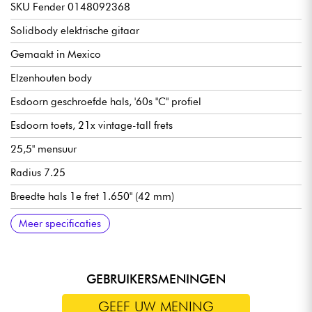
SKU Fender 0148092368
Solidbody elektrische gitaar
Gemaakt in Mexico
Elzenhouten body
Esdoorn geschroefde hals, '60s "C" profiel
Esdoorn toets, 21x vintage-tall frets
25,5" mensuur
Radius 7.25
Breedte hals 1e fret 1.650" (42 mm)
Breedte hals 55,88 mm
Fender Vintage-Style '60 enkelspoels microfoon
Algemeen volume
Toon
Pickupschakelaar met 3x positie
Fender Vintage Vintage-Style Tele® met 3 bruggen en stalen
Fender Vintage stemmechanieken
Hoogglans nitrocellulose afwerking
Wordt geleverd met Fender Deluxe Gigbag
Meer specificaties
zadels met sleuven
GEBRUIKERSMENINGEN
GEEF UW MENING