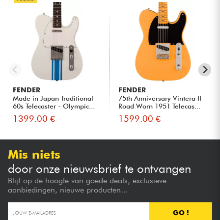
FENDER
FENDER
Made in Japan Traditional
75th Anniversary Vintera II
60s Telecaster - Olympic...
Road Worn 1951 Telecas...
1399.00 €
1599.00 €
Mis niets
door onze nieuwsbrief te ontvangen
Blijf op de hoogte van goede deals, exclusieve
aanbiedingen, nieuwe producten...
GO !