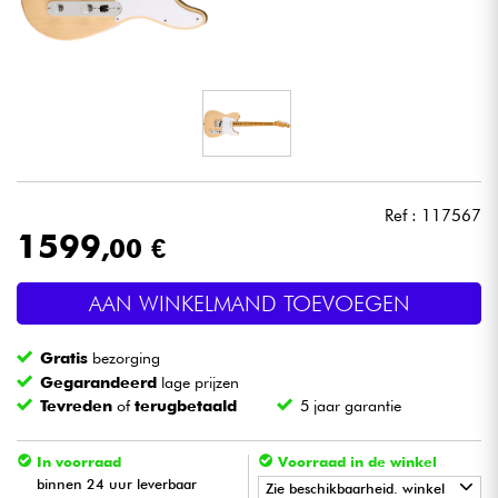
Hoofdtelefoon
Microfoon
DJ
Live Sound
Ref : 117567
1599
,00 €
Licht
AAN WINKELMAND TOEVOEGEN
Drums & percussie
Gratis
bezorging
Blaasinstrument
Gegarandeerd
lage prijzen
Tevreden
of
terugbetaald
5 jaar garantie
Viool & Quatuor
In voorraad
Voorraad in de winkel
binnen 24 uur leverbaar
Zie beschikbaarheid. winkel
Kinderen