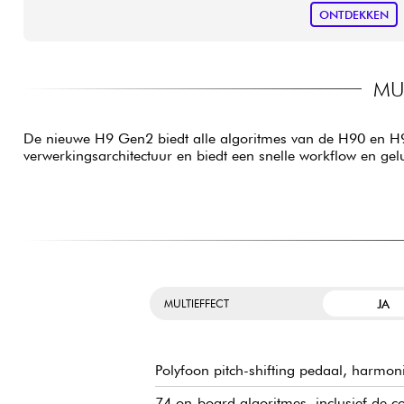
ONTDEKKEN
MU
De nieuwe H9 Gen2 biedt alle algoritmes van de H90 en H9 
verwerkingsarchitectuur en biedt een snelle workflow en gelu
JA
MULTIEFFECT
Polyfoon pitch-shifting pedaal, harmoni
74 on-board algoritmes, inclusief de 