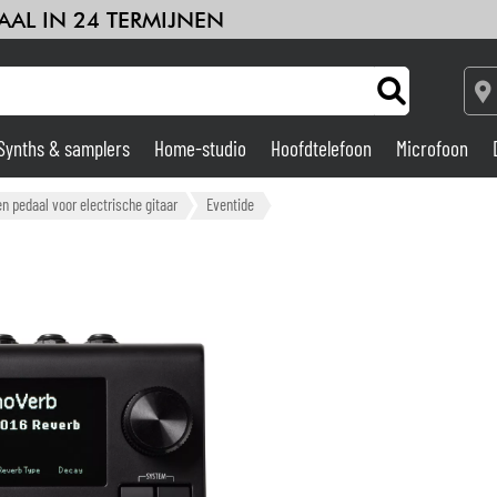
AAL IN 24 TERMIJNEN
Synths & samplers
Home-studio
Hoofdtelefoon
Microfoon
Versterker & Effecten
en pedaal voor electrische gitaar
Eventide
Home-studio
DJ
Drums & percussie
Kinderen