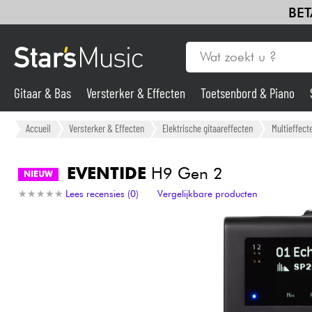
BET
Gitaar & Bas
Versterker & Effecten
Toetsenbord & Piano
Gitaar & Bas
Accueil
Versterker & Effecten
Elektrische gitaareffecten
Multieffect
Synths & samplers
EVENTIDE
H9 Gen 2
NIEUW
★
★
★
★
★
★
★
★
★
★
Lees recensies (0)
Vergelijkbare producten
Microfoon
Licht
Viool & Quatuor