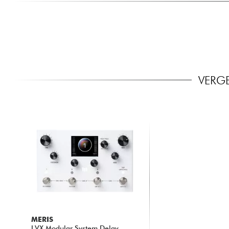
VERGE
MERIS
LVX Modular System Delay