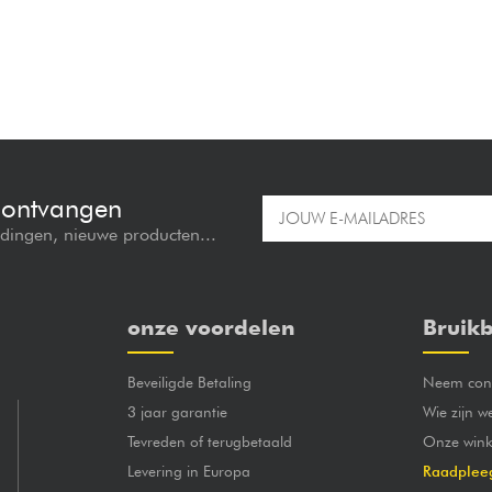
e ontvangen
edingen, nieuwe producten...
onze voordelen
Bruikb
Beveiligde Betaling
Neem cont
3 jaar garantie
Wie zijn w
Tevreden of terugbetaald
Onze wink
Levering in Europa
Raadplee