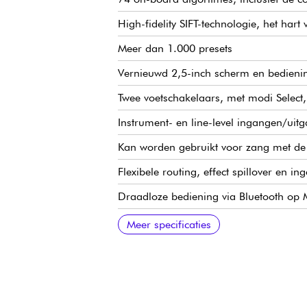
High-fidelity SIFT-technologie, het hart
Meer dan 1.000 presets
Vernieuwd 2,5-inch scherm en bedieni
Twee voetschakelaars, met modi Select
Instrument- en line-level ingangen/uitg
Kan worden gebruikt voor zang met de 
Flexibele routing, effect spillover en i
Draadloze bediening via Bluetooth op M
USB-C-aansluiting voor updates en be
MIDI In en Out/Thru op 2 x 5-pins DIN
Ingangen voor hulpschakelaar en expre
Voeding: 12 V / 1 A netadapter inbegr
Afmetingen: 140 x 125 x 65 mm
Gewicht: 600 g
Meer specificaties