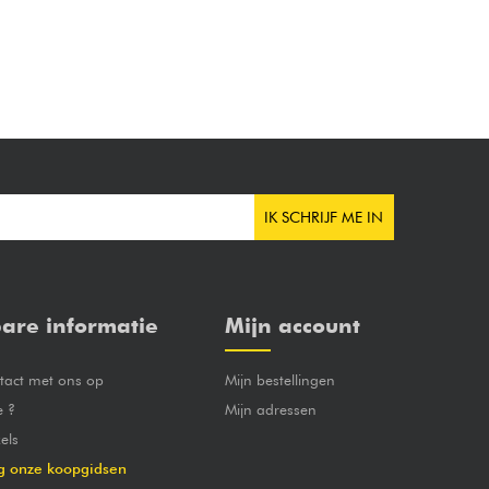
IK SCHRIJF ME IN
are informatie
Mijn account
act met ons op
Mijn bestellingen
e ?
Mijn adressen
els
g onze koopgidsen