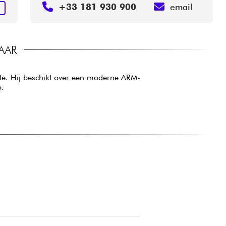
+33 181 930 900
email
N
AAR
te. Hij beschikt over een moderne ARM-
o.