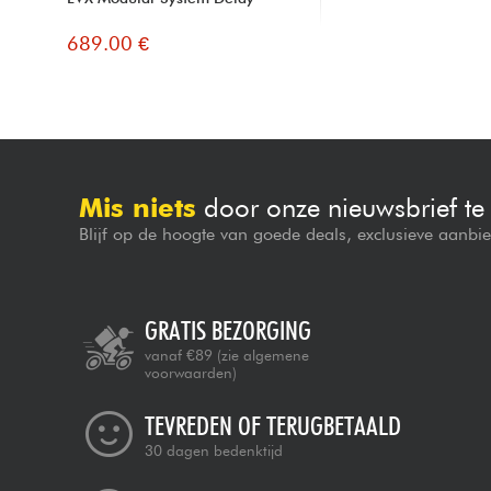
689.00 €
Mis niets
door onze nieuwsbrief t
Blijf op de hoogte van goede deals, exclusieve aanbi
GRATIS BEZORGING
vanaf €89
(zie algemene
voorwaarden)
TEVREDEN OF TERUGBETAALD
30 dagen bedenktijd