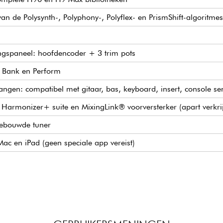
 van de Polysynth-, Polyphony-, Polyflex- en PrismShift-algoritmes
ngspaneel: hoofdencoder + 3 trim pots
, Bank en Perform
angen: compatibel met gitaar, bas, keyboard, insert, console se
Harmonizer+ suite en MixingLink® voorversterker (apart verkri
ngebouwde tuner
ac en iPad (geen speciale app vereist)
werking
-aansluitingen
ssiepedaal (2 x 6,35 mm jack)
epen