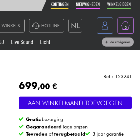
KORTINGEN
NIEUWIGHEDEN
WINKELGIDSEN
NL
WINKELS
HOTLINE
0
France
DJ
Live Sound
Licht
de catégories
Belgique
Toetsenbord & Piano
België
Hoofdtelefoon
España
Ref : 123241
699
,00 €
Deutschland
Live Sound
English
AAN WINKELMAND TOEVOEGEN
Blaasinstrument
Gratis
bezorging
Kabels & toebehoren
Gegarandeerd
lage prijzen
Tevreden
of
terugbetaald
3 jaar garantie