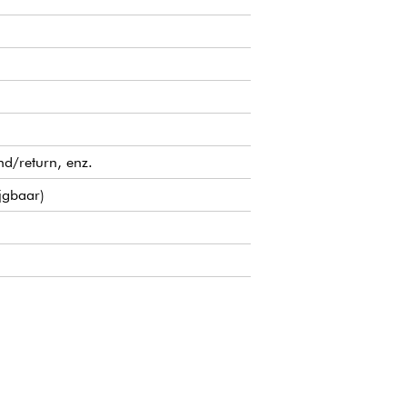
nd/return, enz.
jgbaar)