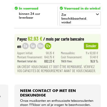
In voorraad
Voorraad in de winkel
binnen 24 uur
Zie
leverbaar
beschikbaarheid.
winkel
•
LA PÉDALE BY
Star
'
S
Music
62.93 €
Payez
/ mois
par carte bancaire
•
Star
'
S
Music
BORDEAUX
3x
4x
10x
12x
en
Simuler
•
Apport initial:
58.25 €
Mensualités:
11 x 62.93 €
Star
'
S
Music
BRUXELLES
Montant financement:
640.75 €
Coût financement:
51.48 €
Montant total dù:
692.23 €
TAEG fixe:
16.9 %
•
Star
'
S
Music
LILLE
UN CRÉDIT VOUS ENGAGE ET DOIT ÊTRE REMBOURSÉ. VÉRIFIEZ
VOS CAPACITÉS DE REMBOURSEMENT AVANT DE VOUS ENGAGER.
•
Star
'
S
Music
LYON
•
Star
'
S
Music
PARIS
NEEM CONTACT OP MET EEN
DESKUNDIGE
e
•
Star
'
S
Music
TOULOUSE
Onze muzikanten en enthousiaste teleconsulenten
staan ??klaar om al je vragen te beantwoorden.