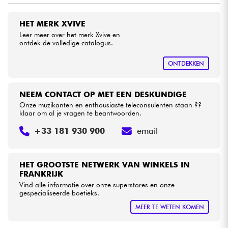
HET MERK XVIVE
Kabels & toebehoren
Leer meer over het merk Xvive en
ontdek de volledige catalogus.
HiFi
ONTDEKKEN
Sets
NEEM CONTACT OP MET EEN DESKUNDIGE
Bekijk onze merken
Onze muzikanten en enthousiaste teleconsulenten staan ??
klaar om al je vragen te beantwoorden.
+33 181 930 900
email
HET GROOTSTE NETWERK VAN WINKELS IN
FRANKRIJK
Vind alle informatie over onze superstores en onze
gespecialiseerde boetieks.
MEER TE WETEN KOMEN