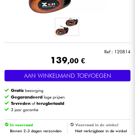
Hoofdtelefoon
Microfoon
DJ
Ref : 120814
Live Sound
139
,00 €
Licht
AAN WINKELMAND TOEVOEGEN
Drums & percussie
Gratis
bezorging
Gegarandeerd
lage prijzen
Blaasinstrument
Tevreden
of
terugbetaald
3 jaar garantie
Viool & Quatuor
In voorraad
Voorraad in de winkel
Binnen 2-3 dagen verzonden
Niet verkrijgbaar in de winkel
Kinderen