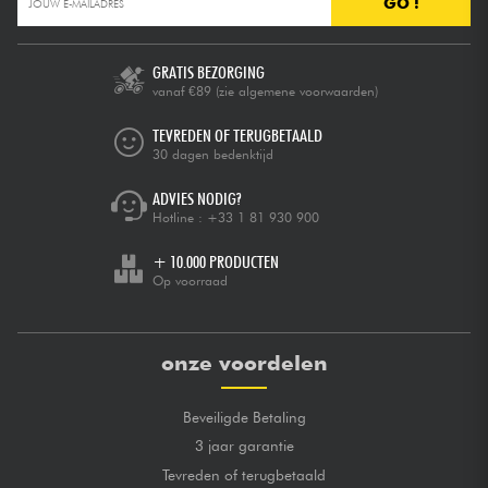
GO !
GRATIS BEZORGING
vanaf €89
(zie algemene voorwaarden)
TEVREDEN OF TERUGBETAALD
30 dagen bedenktijd
ADVIES NODIG?
Hotline :
+33 1 81 930 900
+ 10.000 PRODUCTEN
Op voorraad
onze voordelen
Beveiligde Betaling
3 jaar garantie
Tevreden of terugbetaald