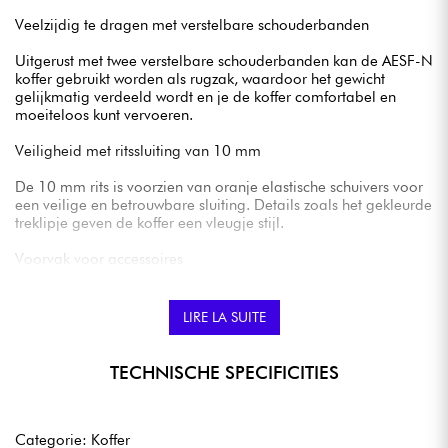
Veelzijdig te dragen met verstelbare schouderbanden
Uitgerust met twee verstelbare schouderbanden kan de AESF-N
koffer gebruikt worden als rugzak, waardoor het gewicht
gelijkmatig verdeeld wordt en je de koffer comfortabel en
moeiteloos kunt vervoeren.
Veiligheid met ritssluiting van 10 mm
De 10 mm rits is voorzien van oranje elastische schuivers voor
een veilige en betrouwbare sluiting. Details zoals het gekleurde
treklipje geven de koffer een vleugje stijl.
Voorvak voor accessoires
Het voorvak is strategisch geplaatst op de body van het
instrument en biedt extra ruimte voor essentiële muzikale
LIRE LA SUITE
accessoires zoals kabels, plectrums, tuners en andere kleine
voorwerpen.
TECHNISCHE SPECIFICITIES
Stijlvolle bescherming voor je akoestische gitaar
Kortom, de AESF-N semi-harde koffer is veel meer dan alleen
bescherming voor je akoestische gitaar. Het is een stijlvol
Categorie: Koffer