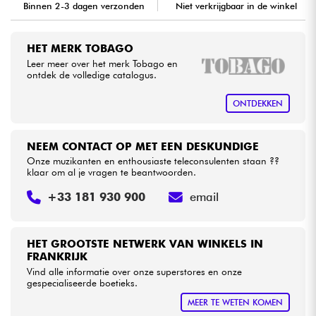
Binnen 2-3 dagen verzonden
Niet verkrijgbaar in de winkel
Kabels & toebehoren
HET MERK TOBAGO
Leer meer over het merk Tobago en
HiFi
ontdek de volledige catalogus.
ONTDEKKEN
Sets
Bekijk onze merken
NEEM CONTACT OP MET EEN DESKUNDIGE
Onze muzikanten en enthousiaste teleconsulenten staan ??
klaar om al je vragen te beantwoorden.
+33 181 930 900
email
HET GROOTSTE NETWERK VAN WINKELS IN
FRANKRIJK
Vind alle informatie over onze superstores en onze
gespecialiseerde boetieks.
MEER TE WETEN KOMEN