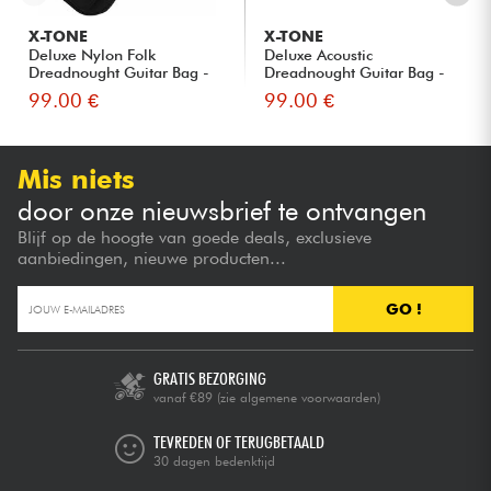
X-TONE
X-TONE
Deluxe Nylon Folk
Deluxe Acoustic
Dreadnought Guitar Bag -
Dreadnought Guitar Bag -
Black
Nylon Gre...
99.00 €
99.00 €
Mis niets
door onze nieuwsbrief te ontvangen
Blijf op de hoogte van goede deals, exclusieve
aanbiedingen, nieuwe producten...
GO !
GRATIS BEZORGING
vanaf €89
(zie algemene voorwaarden)
TEVREDEN OF TERUGBETAALD
30 dagen bedenktijd