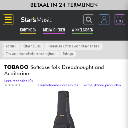
BETAAL IN 24 TERMIJNEN
0
KORTINGEN
NIEUWIGHEDEN
WINKELGIDSEN
Langue
Accueil
Gitaar & Bas
Hoezen en koffers voor gitaar en bas
Tas voor akoestische westerngitaar
Tobago
Gitaar & Bas
TOBAGO
Softcase folk Dreadnought and
Auditorium
Versterker & Effecten
Lees recensies (0)
★
★
★
★
★
★
★
★
★
★
Gerelateerde accessoires
Vergelijkbare producten
Toetsenbord & Piano
Synths & samplers
Home-studio