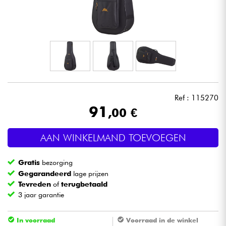
Hoofdtelefoon
Microfoon
DJ
Live Sound
Ref : 115270
91
,00 €
Licht
AAN WINKELMAND TOEVOEGEN
Drums & percussie
Gratis
bezorging
Blaasinstrument
Gegarandeerd
lage prijzen
Tevreden
of
terugbetaald
3 jaar garantie
Viool & Quatuor
In voorraad
Voorraad in de winkel
Kinderen