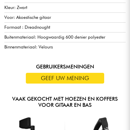
statement dat voldoet aan de behoeften van de moderne
Kleur: Zwart
muzikant. Trotseer elke beweging met vertrouwen en stijl,
dankzij de AESF-N semi-hard koffer.
Voor: Akoestische gitaar
Formaat : Dreadnought
Buitenmateriaal: Hoogwaardig 600 denier polyester
Binnenmateriaal: Velours
GEBRUIKERSMENINGEN
GEEF UW MENING
VAAK GEKOCHT MET HOEZEN EN KOFFERS
VOOR GITAAR EN BAS