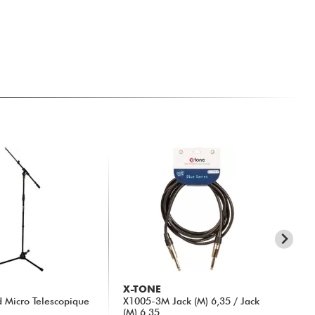
X-TONE
X-
d Micro Telescopique
X1005-3M Jack (M) 6,35 / Jack
X10
(M) 6,35