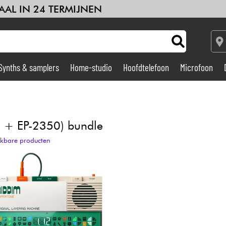
AAL IN 24 TERMIJNEN
Synths & samplers
Home-studio
Hoofdtelefoon
Microfoon
Versterker & Effecten
Home-studio
 + EP-2350) bundle
ijkbare producten
DJ
Drums & percussie
Kinderen