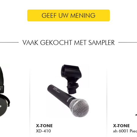
GEEF UW MENING
VAAK GEKOCHT MET SAMPLER
X-TONE
X-TONE
XD-410
xh 6001 Pie