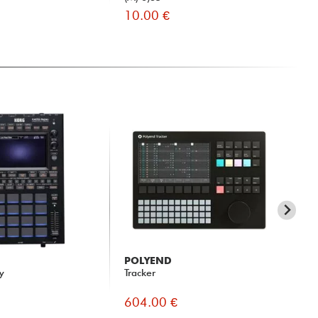
10.00 €
8.
POLYEND
EL
y
Tracker
Syn
604.00 €
10