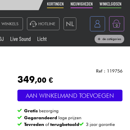
KORTINGEN
NIEUWIGHEDEN
WINKELGIDSEN
NL
WINKELS
HOTLINE
0
France
DJ
Live Sound
Licht
de catégories
Belgique
Toetsenbord & Piano
België
Hoofdtelefoon
España
Ref : 119756
349
,00 €
Deutschland
Live Sound
English
AAN WINKELMAND TOEVOEGEN
Blaasinstrument
Gratis
bezorging
Kabels & toebehoren
Gegarandeerd
lage prijzen
Tevreden
of
terugbetaald
3 jaar garantie