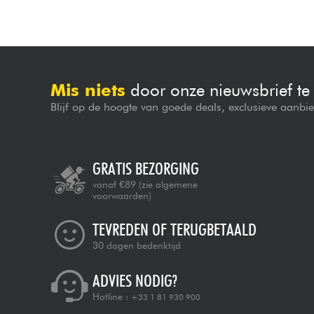
Mis niets
door onze nieuwsbrief t
Blijf op de hoogte van goede deals, exclusieve aanbi
GRATIS BEZORGING
vanaf €89
(zie algemene
voorwaarden)
TEVREDEN OF TERUGBETAALD
30 dagen bedenktijd
ADVIES NODIG?
Hotline :
+33 1 81 930 900