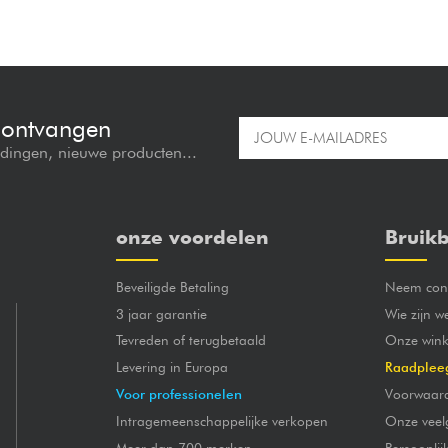
e ontvangen
edingen, nieuwe producten...
onze voordelen
Bruikb
Beveiligde Betaling
Neem cont
3 jaar garantie
Wie zijn w
Tevreden of terugbetaald
Onze wink
Levering in Europa
Raadplee
Voor professionelen
Voorwaar
Intragemeenschappelijke verkopen
Onze veel
Meer dan 700 merken
Persoonli