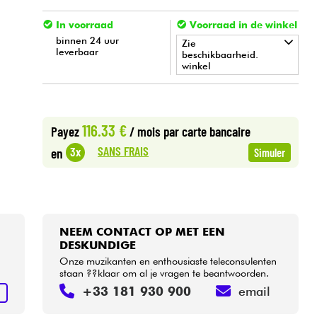
In voorraad
Voorraad in de winkel
binnen 24 uur
Zie
leverbaar
beschikbaarheid.
winkel
•
Star
'
S
Music
LYON
116.33 €
Payez
/ mois
par carte bancaire
SANS FRAIS
3x
en
Simuler
NEEM CONTACT OP MET EEN
DESKUNDIGE
Onze muzikanten en enthousiaste teleconsulenten
staan ??klaar om al je vragen te beantwoorden.
+33 181 930 900
email
N