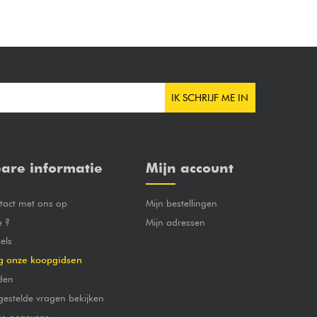
IK SCHRIJF ME IN
are informatie
Mijn account
act met ons op
Mijn bestellingen
e ?
Mijn adressen
els
g onze koopgidsen
den
gestelde vragen bekijken
jke gegevens