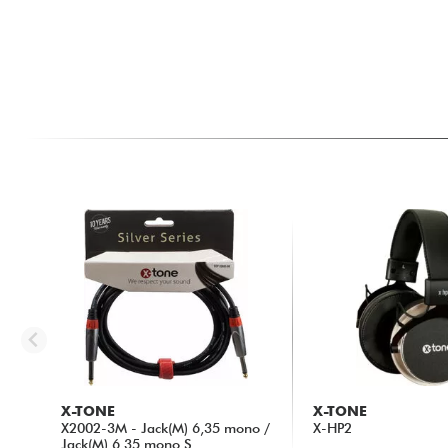
X-TONE
X-TONE
X2002-3M - Jack(M) 6,35 mono /
X-HP2
Jack(M) 6,35 mono S...