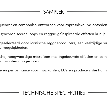
SAMPLER
quencer en componist, ontworpen voor expressieve live-optreden
synchroniseerde loops en reggae-geïnspireerde effecten kun je 
eselecteerd door iconische reggaeproducers, een veelzijdige su
ve mogelijkheden.
sche, hoogwaardige microfoon met ingebouwde effecten en sam
eem worden aangesloten.
 en performance voor muzikanten, DJ's en producers die hun re
TECHNISCHE SPECIFICITIES