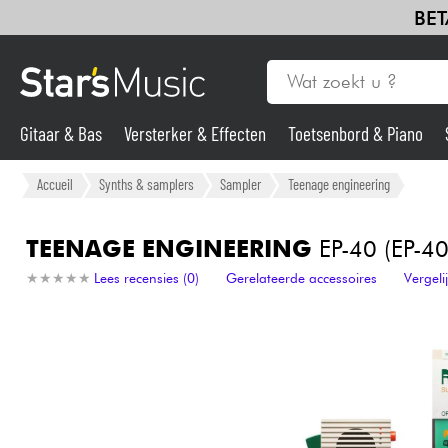
BET
Gitaar & Bas
Versterker & Effecten
Toetsenbord & Piano
Gitaar & Bas
Accueil
Synths & samplers
Sampler
Teenage engineering
Synths & samplers
TEENAGE ENGINEERING
EP-40 (EP-40
★
★
★
★
★
★
★
★
★
★
Lees recensies (0)
Gerelateerde accessoires
Vergel
Microfoon
Licht
Viool & Quatuor