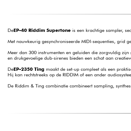
De
EP-40 Riddim Supertone
is een krachtige sampler, se
Met nauwkeurig gesynchroniseerde MIDI-sequenties, grid ge
Meer dan 300 instrumenten en geluiden die zorgvuldig zijn g
en drukgevoelige dub-sirenes bieden een schat aan creatie
De
EP-2350 Ting
maakt de set-up compleet als een prakti
Hij kan rechtstreeks op de RIDDIM of een ander audiosyst
De Riddim & Ting combinatie combineert sampling, synthese