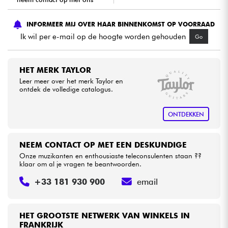
Kabels & toebehoren
INFORMEER MIJ OVER HAAR BINNENKOMST OP VOORRAAD
Ik wil per e-mail op de hoogte worden gehouden
Go
HiFi
HET MERK TAYLOR
Sets
Leer meer over het merk Taylor en
ontdek de volledige catalogus.
Bekijk onze merken
ONTDEKKEN
NEEM CONTACT OP MET EEN DESKUNDIGE
Onze muzikanten en enthousiaste teleconsulenten staan ??
klaar om al je vragen te beantwoorden.
+33 181 930 900
email
HET GROOTSTE NETWERK VAN WINKELS IN
FRANKRIJK