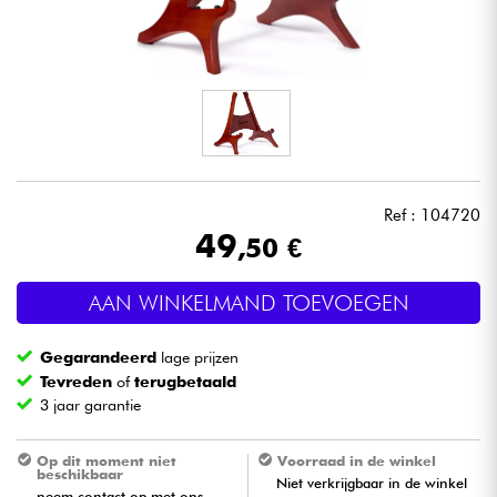
Hoofdtelefoon
Microfoon
DJ
Live Sound
Ref : 104720
49
,50 €
Licht
AAN WINKELMAND TOEVOEGEN
Drums & percussie
Gegarandeerd
lage prijzen
Blaasinstrument
Tevreden
of
terugbetaald
3 jaar garantie
Viool & Quatuor
Op dit moment niet
Voorraad in de winkel
beschikbaar
Niet verkrijgbaar in de winkel
Kinderen
neem contact op met ons