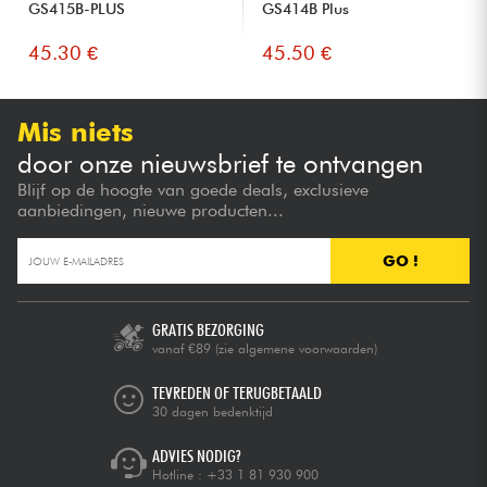
GS415B-PLUS
GS414B Plus
45.30 €
45.50 €
Mis niets
door onze nieuwsbrief te ontvangen
Blijf op de hoogte van goede deals, exclusieve
aanbiedingen, nieuwe producten...
GO !
GRATIS BEZORGING
vanaf €89
(zie algemene voorwaarden)
TEVREDEN OF TERUGBETAALD
30 dagen bedenktijd
ADVIES NODIG?
Hotline :
+33 1 81 930 900