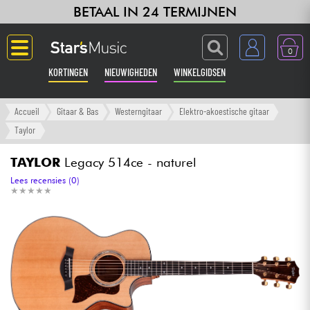
BETAAL IN 24 TERMIJNEN
0
KORTINGEN
NIEUWIGHEDEN
WINKELGIDSEN
Langue
Accueil
Gitaar & Bas
Westerngitaar
Elektro-akoestische gitaar
Taylor
Gitaar & Bas
TAYLOR
Legacy 514ce - naturel
Versterker & Effecten
Lees recensies (0)
★
★
★
★
★
★
★
★
★
★
Toetsenbord & Piano
Synths & samplers
Home-studio