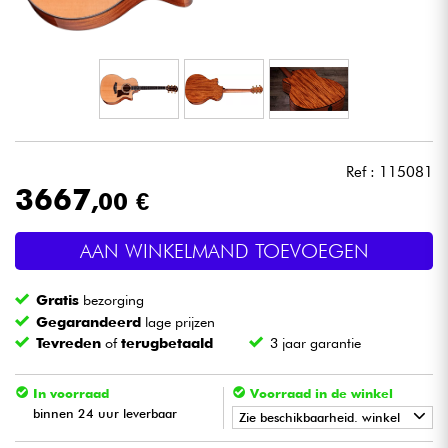
Hoofdtelefoon
Microfoon
DJ
Ref : 115081
Live Sound
3667
,00 €
Licht
AAN WINKELMAND TOEVOEGEN
Drums & percussie
Gratis
bezorging
Gegarandeerd
lage prijzen
Blaasinstrument
Tevreden
of
terugbetaald
3 jaar garantie
Viool & Quatuor
In voorraad
Voorraad in de winkel
binnen 24 uur leverbaar
Zie beschikbaarheid. winkel
Kinderen