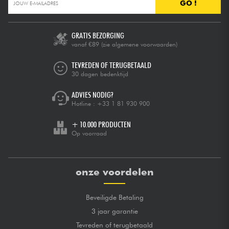
GO !
GRATIS BEZORGING
vanaf €89
(zie algemene voorwaarden)
TEVREDEN OF TERUGBETAALD
30 dagen bedenktijd
ADVIES NODIG?
Hotline :
+33 1 81 930 900
+ 10.000 PRODUCTEN
Op voorraad
onze voordelen
Beveiligde Betaling
3 jaar garantie
Tevreden of terugbetaald