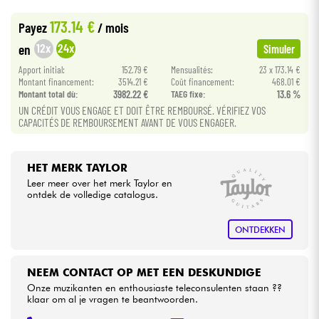
•
Star
'
S
Music
BORDEAUX
173.14 €
Payez
/ mois
•
Kabels & toebehoren
Star
'
S
Music
BRUXELLES
12x
24x
en
Simuler
•
Apport initial:
152.79 €
Mensualités:
23 x 173.14 €
Star
'
S
Music
LILLE
HiFi
Montant financement:
3514.21 €
Coût financement:
468.01 €
Montant total dù:
3982.22 €
TAEG fixe:
13.6 %
•
Star
'
S
Music
LYON
UN CRÉDIT VOUS ENGAGE ET DOIT ÊTRE REMBOURSÉ. VÉRIFIEZ VOS
Sets
CAPACITÉS DE REMBOURSEMENT AVANT DE VOUS ENGAGER.
Bekijk onze merken
HET MERK TAYLOR
Leer meer over het merk Taylor en
ontdek de volledige catalogus.
ONTDEKKEN
NEEM CONTACT OP MET EEN DESKUNDIGE
Onze muzikanten en enthousiaste teleconsulenten staan ??
klaar om al je vragen te beantwoorden.