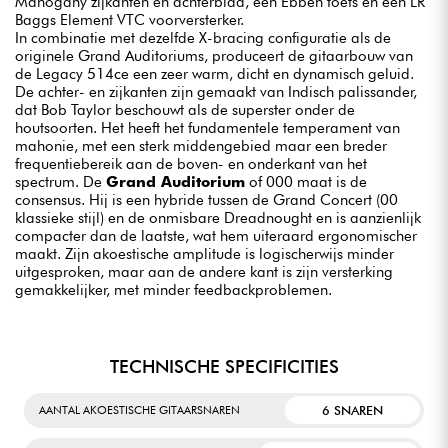
Mahogany zijkanten en achterblad, een Ebben toets en een LR
Baggs Element VTC voorversterker.
In combinatie met dezelfde X-bracing configuratie als de
originele Grand Auditoriums, produceert de gitaarbouw van
de Legacy 514ce een zeer warm, dicht en dynamisch geluid.
De achter- en zijkanten zijn gemaakt van Indisch palissander,
dat Bob Taylor beschouwt als de superster onder de
houtsoorten. Het heeft het fundamentele temperament van
mahonie, met een sterk middengebied maar een breder
frequentiebereik aan de boven- en onderkant van het
spectrum. De
Grand Auditorium
of 000 maat is de
consensus. Hij is een hybride tussen de Grand Concert (00
klassieke stijl) en de onmisbare Dreadnought en is aanzienlijk
compacter dan de laatste, wat hem uiteraard ergonomischer
maakt. Zijn akoestische amplitude is logischerwijs minder
uitgesproken, maar aan de andere kant is zijn versterking
gemakkelijker, met minder feedbackproblemen.
TECHNISCHE SPECIFICITIES
6 SNAREN
AANTAL AKOESTISCHE GITAARSNAREN