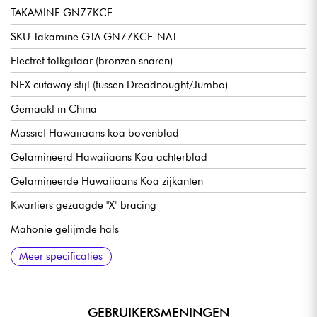
TAKAMINE GN77KCE
SKU Takamine GTA GN77KCE-NAT
Electret folkgitaar (bronzen snaren)
NEX cutaway stijl (tussen Dreadnought/Jumbo)
Gemaakt in China
Massief Hawaiiaans koa bovenblad
Gelamineerd Hawaiiaans Koa achterblad
Gelamineerde Hawaiiaans Koa zijkanten
Kwartiers gezaagde "X" bracing
Mahonie gelijmde hals
Laurier toets, 21x frets
Mensuur 644 mm
Radius 12" (305 mm)
Halsbreedte 1e fret 43 mm
Takamine TP-4TD voorversterker met tuner
Laurier brug
Takamine gesloten oliebad mechanieken
Hoogglans afwerking
Meer specificaties
GEBRUIKERSMENINGEN