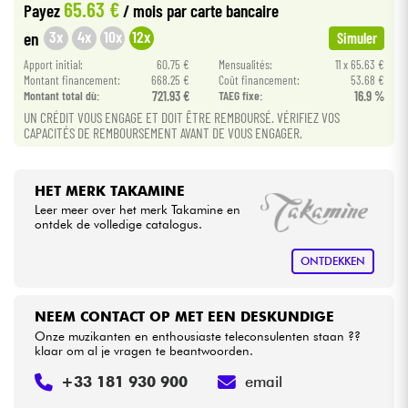
65.63 €
Payez
/ mois
par carte bancaire
3x
4x
10x
12x
en
Simuler
Kabels & toebehoren
Apport initial:
60.75 €
Mensualités:
11 x 65.63 €
Montant financement:
668.25 €
Coût financement:
53.68 €
HiFi
Montant total dù:
721.93 €
TAEG fixe:
16.9 %
UN CRÉDIT VOUS ENGAGE ET DOIT ÊTRE REMBOURSÉ. VÉRIFIEZ VOS
CAPACITÉS DE REMBOURSEMENT AVANT DE VOUS ENGAGER.
Sets
Bekijk onze merken
HET MERK TAKAMINE
Leer meer over het merk Takamine en
ontdek de volledige catalogus.
ONTDEKKEN
NEEM CONTACT OP MET EEN DESKUNDIGE
Onze muzikanten en enthousiaste teleconsulenten staan ??
klaar om al je vragen te beantwoorden.
+33 181 930 900
email