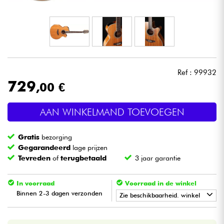
Hoofdtelefoon
Microfoon
DJ
Ref : 99932
729
,00 €
Live Sound
AAN WINKELMAND TOEVOEGEN
Licht
Gratis
bezorging
Drums & percussie
Gegarandeerd
lage prijzen
Tevreden
of
terugbetaald
3 jaar garantie
Blaasinstrument
In voorraad
Voorraad in de winkel
Binnen 2-3 dagen verzonden
Viool & Quatuor
Zie beschikbaarheid. winkel
•
Star
'
S
Music
PARIS
Kinderen