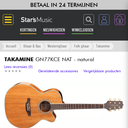
BETAAL IN 24 TERMIJNEN
0
KORTINGEN
NIEUWIGHEDEN
WINKELGIDSEN
Langue
Accueil
Gitaar & Bas
Westerngitaar
Folk gitaar
Takamine
Gitaar & Bas
TAKAMINE
GN77KCE NAT - natural
Lees recensies (0)
★
★
★
★
★
★
★
★
★
★
Gerelateerde accessoires
Vergelijkbare producten
Versterker & Effecten
Toetsenbord & Piano
Synths & samplers
Home-studio