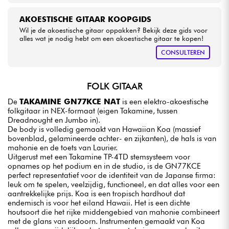
AKOESTISCHE GITAAR KOOPGIDS
Wil je de akoestische gitaar oppakken? Bekijk deze gids voor
alles wat je nodig hebt om een akoestische gitaar te kopen!
CONSULTEREN
FOLK GITAAR
De
TAKAMINE GN77KCE NAT
is een elektro-akoestische
folkgitaar in NEX-formaat (eigen Takamine, tussen
Dreadnought en Jumbo in).
De body is volledig gemaakt van Hawaiian Koa (massief
bovenblad, gelamineerde achter- en zijkanten), de hals is van
mahonie en de toets van Laurier.
Uitgerust met een Takamine TP-4TD stemsysteem voor
opnames op het podium en in de studio, is de GN77KCE
perfect representatief voor de identiteit van de Japanse firma:
leuk om te spelen, veelzijdig, functioneel, en dat alles voor een
aantrekkelijke prijs. Koa is een tropisch hardhout dat
endemisch is voor het eiland Hawaii. Het is een dichte
houtsoort die het rijke middengebied van mahonie combineert
met de glans van esdoorn. Instrumenten gemaakt van Koa