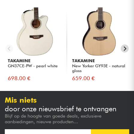
TAKAMINE
TAKAMINE
GN37CE-PW - pearl white
New Yorker GY93E - natural
gloss
698.00 €
659.00 €
Mis niets
door onze nieuwsbrief te ontvangen
Blijf op de hoogte van goede deals, exclusieve
aanbiedingen, nieuwe producten...