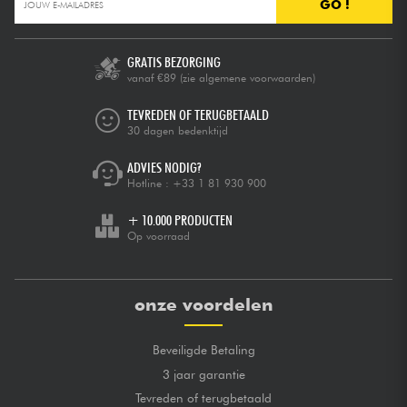
GO !
GRATIS BEZORGING
vanaf €89
(zie algemene voorwaarden)
TEVREDEN OF TERUGBETAALD
30 dagen bedenktijd
ADVIES NODIG?
Hotline :
+33 1 81 930 900
+ 10.000 PRODUCTEN
Op voorraad
onze voordelen
Beveiligde Betaling
3 jaar garantie
Tevreden of terugbetaald