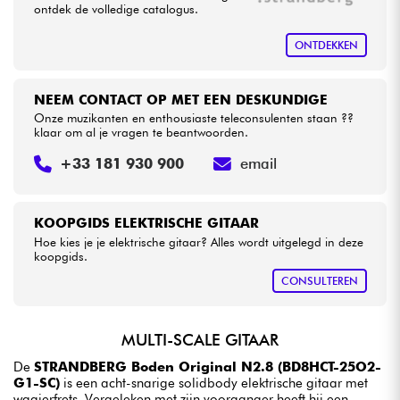
ontdek de volledige catalogus.
ONTDEKKEN
NEEM CONTACT OP MET EEN DESKUNDIGE
Onze muzikanten en enthousiaste teleconsulenten staan ??
klaar om al je vragen te beantwoorden.
+33 181 930 900
email
KOOPGIDS ELEKTRISCHE GITAAR
Hoe kies je je elektrische gitaar? Alles wordt uitgelegd in deze
koopgids.
CONSULTEREN
MULTI-SCALE GITAAR
De
STRANDBERG Boden Original N2.8 (BD8HCT-25O2-
G1-SC)
is een acht-snarige solidbody elektrische gitaar met
waaierfrets. Vergeleken met zijn voorganger heeft hij een