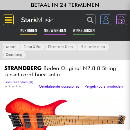
BETAAL IN 24 TERMIJNEN
0
KORTINGEN
NIEUWIGHEDEN
WINKELGIDSEN
Langue
Accueil
Gitaar & Bas
Elektrische Gitaar
Multi-scale gitaar
Strandberg
Gitaar & Bas
STRANDBERG
Boden Original N2.8 8-String -
sunset coral burst satin
Versterker & Effecten
Lees recensies (0)
★
★
★
★
★
★
★
★
★
★
Gerelateerde accessoires
Vergelijkbare producten
Toetsenbord & Piano
Synths & samplers
Home-studio