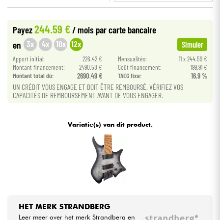
•
METAL GUITAR BY
Star
'
S
Music
Kabels & toebehoren
244.59 €
Payez
/ mois
par carte bancaire
3x
4x
10x
12x
en
Simuler
HiFi
Apport initial:
226.42 €
Mensualités:
11 x 244.59 €
Montant financement:
2490.58 €
Coût financement:
199.91 €
Montant total dù:
2690.49 €
TAEG fixe:
16.9 %
Sets
UN CRÉDIT VOUS ENGAGE ET DOIT ÊTRE REMBOURSÉ. VÉRIFIEZ VOS
CAPACITÉS DE REMBOURSEMENT AVANT DE VOUS ENGAGER.
Bekijk onze merken
Variatie(s) van dit product.
HET MERK STRANDBERG
Leer meer over het merk Strandberg en