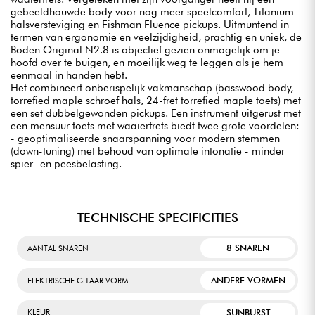
gebeeldhouwde body voor nog meer speelcomfort, Titanium
halsversteviging en Fishman Fluence pickups. Uitmuntend in
termen van ergonomie en veelzijdigheid, prachtig en uniek, de
Boden Original N2.8 is objectief gezien onmogelijk om je
hoofd over te buigen, en moeilijk weg te leggen als je hem
eenmaal in handen hebt.
Het combineert onberispelijk vakmanschap (basswood body,
torrefied maple schroef hals, 24-fret torrefied maple toets) met
een set dubbelgewonden pickups. Een instrument uitgerust met
een mensuur toets met waaierfrets biedt twee grote voordelen:
- geoptimaliseerde snaarspanning voor modern stemmen
(down-tuning) met behoud van optimale intonatie - minder
spier- en peesbelasting.
TECHNISCHE SPECIFICITIES
8 SNAREN
AANTAL SNAREN
ANDERE VORMEN
ELEKTRISCHE GITAAR VORM
SUNBURST
KLEUR