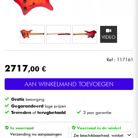
Hoofdtelefoon
Microfoon
VIDEO
DJ
Live Sound
Ref : 117161
2717
,00 €
Licht
AAN WINKELMAND TOEVOEGEN
Drums & percussie
Gratis
bezorging
Blaasinstrument
Gegarandeerd
lage prijzen
Tevreden
of
terugbetaald
3 jaar garantie
Viool & Quatuor
In voorraad
Voorraad in de winkel
Verzending na aanpassingen
Zie beschikbaarheid. winkel
Kinderen