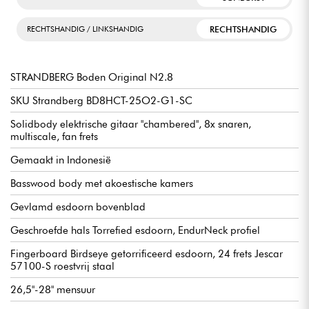
RECHTSHANDIG
RECHTSHANDIG / LINKSHANDIG
STRANDBERG Boden Original N2.8
SKU Strandberg BD8HCT-25O2-G1-SC
Solidbody elektrische gitaar "chambered", 8x snaren,
multiscale, fan frets
Gemaakt in Indonesië
Basswood body met akoestische kamers
Gevlamd esdoorn bovenblad
Geschroefde hals Torrefied esdoorn, EndurNeck profiel
Fingerboard Birdseye getorrificeerd esdoorn, 24 frets Jescar
57100-S roestvrij staal
26,5"-28" mensuur