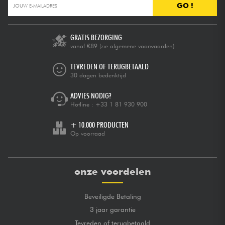
GO !
GRATIS BEZORGING
vanaf €89
(zie algemene voorwaarden)
TEVREDEN OF TERUGBETAALD
30 dagen bedenktijd
ADVIES NODIG?
Hotline :
+33 1 81 930 900
+ 10.000 PRODUCTEN
Op voorraad
onze voordelen
Beveiligde Betaling
3 jaar garantie
Tevreden of terugbetaald