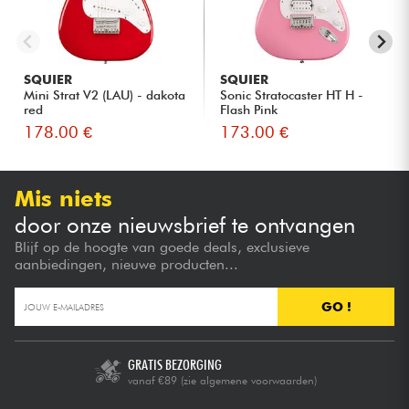
SQUIER
SQUIER
Mini Strat V2 (LAU) - dakota
Sonic Stratocaster HT H -
red
Flash Pink
178.00 €
173.00 €
Mis niets
door onze nieuwsbrief te ontvangen
Blijf op de hoogte van goede deals, exclusieve
aanbiedingen, nieuwe producten...
GO !
GRATIS BEZORGING
vanaf €89
(zie algemene voorwaarden)