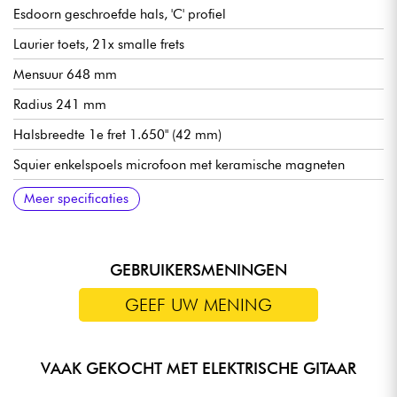
Esdoorn geschroefde hals, 'C' profiel
Laurier toets, 21x smalle frets
Mensuur 648 mm
Radius 241 mm
Halsbreedte 1e fret 1.650" (42 mm)
Squier enkelspoels microfoon met keramische magneten
Hoofdvolume, Toon 1 (hals), Toon 2 (midden), keuzeschakelaar
Squier 6-Saddle Top-Load hardtail met blokzadels
Squier gesloten oliebad mechanieken
Satijn urethaan halslak
Hoogglans polyester lak voor body
Aanbevolen snaardiktes (standaard stemming) 9.42, 9.46
Meer specificaties
met 5 posities
GEBRUIKERSMENINGEN
GEEF UW MENING
VAAK GEKOCHT MET ELEKTRISCHE GITAAR