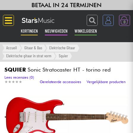
BETAAL IN 24 TERMIJNEN
0
KORTINGEN
NIEUWIGHEDEN
WINKELGIDSEN
Langue
Accueil
Gitaar & Bas
Elektrische Gitaar
Elektrische gitaar in strat vorm
Squier
Gitaar & Bas
SQUIER
Sonic Stratocaster HT - torino red
Versterker & Effecten
Lees recensies (0)
★
★
★
★
★
★
★
★
★
★
Gerelateerde accessoires
Vergelijkbare producten
Toetsenbord & Piano
Synths & samplers
Home-studio