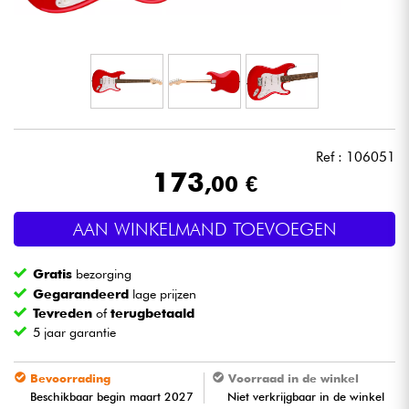
Hoofdtelefoon
Microfoon
DJ
Ref : 106051
Live Sound
173
,00 €
Licht
AAN WINKELMAND TOEVOEGEN
Drums & percussie
Gratis
bezorging
Gegarandeerd
lage prijzen
Blaasinstrument
Tevreden
of
terugbetaald
5 jaar garantie
Viool & Quatuor
Bevoorrading
Voorraad in de winkel
Beschikbaar begin maart 2027
Niet verkrijgbaar in de winkel
Kinderen