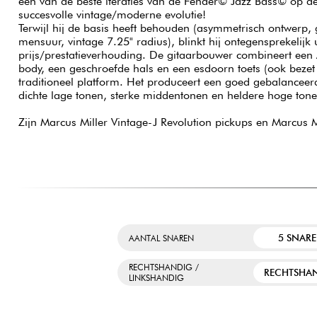
een van de beste iteraties van de Fender© Jazz Bass© op de
succesvolle vintage/moderne evolutie!
Terwijl hij de basis heeft behouden (asymmetrisch ontwerp, 
mensuur, vintage 7.25" radius), blinkt hij ontegensprekelijk 
prijs/prestatieverhouding. De gitaarbouwer combineert ee
body, een geschroefde hals en een esdoorn toets (ook bezet m
traditioneel platform. Het produceert een goed gebalanceer
dichte lage tonen, sterke middentonen en heldere hoge ton
Zijn Marcus Miller Vintage-J Revolution pickups en Marcus Mi
5 SNAR
AANTAL SNAREN
RECHTSHANDIG /
RECHTSHA
LINKSHANDIG