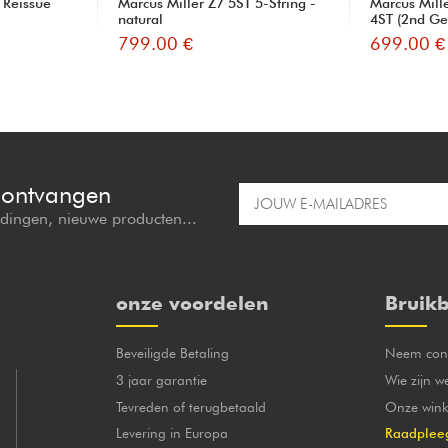
 Reissue
Marcus Miller Z7 5ST 5-String -
Marcus Mil
natural
4ST (2nd Gen
799.00 €
699.00 €
e ontvangen
edingen, nieuwe producten...
onze voordelen
Bruikb
Beveiligde Betaling
Neem cont
3 jaar garantie
Wie zijn w
Tevreden of terugbetaald
Onze wink
Levering in Europa
Raadplee