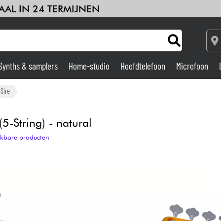
AAL IN 24 TERMIJNEN
Synths & samplers
Home-studio
Hoofdtelefoon
Microfoon
Versterker & Effecten
Sire
Home-studio
-String) - natural
ijkbare producten
DJ
Drums & percussie
Kinderen