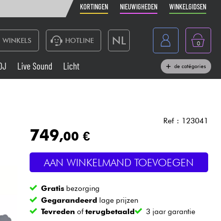
KORTINGEN
NIEUWIGHEDEN
WINKELGIDSEN
NL
WINKELS
HOTLINE
0
France
DJ
Live Sound
Licht
de catégories
Belgique
Toetsenbord & Piano
België
Hoofdtelefoon
España
Ref : 123041
749
,00 €
Deutschland
Live Sound
English
AAN WINKELMAND TOEVOEGEN
Blaasinstrument
Gratis
bezorging
Kabels & toebehoren
Gegarandeerd
lage prijzen
Tevreden
of
terugbetaald
3 jaar garantie