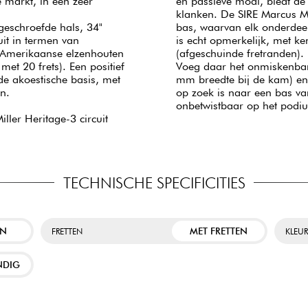
 markt, in een zeer
en passieve modi, biedt d
klanken. De SIRE Marcus Mi
geschroefde hals, 34"
bas, waarvan elk onderdeel
uit in termen van
is echt opmerkelijk, met k
n Amerikaanse elzenhouten
(afgeschuinde fretranden).
et 20 frets). Een positief
Voeg daar het onmiskenbar
de akoestische basis, met
mm breedte bij de kam) en 
en.
op zoek is naar een bas van 
onbetwistbaar op het podi
ller Heritage-3 circuit
TECHNISCHE SPECIFICITIES
EN
MET FRETTEN
FRETTEN
KLEU
NDIG