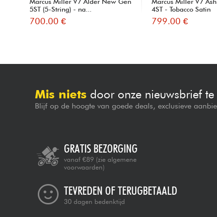
Marcus Miller V7 Alder New Gen
Marcus Miller V7 Ash
5ST (5-String) - na...
4ST - Tobacco Satin
700.00 €
799.00 €
Mis niets
door onze nieuwsbrief t
Blijf op de hoogte van goede deals, exclusieve aanbi
GRATIS BEZORGING
vanaf €89
(zie algemene
voorwaarden)
TEVREDEN OF TERUGBETAALD
30 dagen bedenktijd