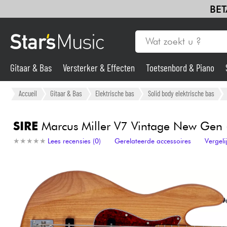
BET
Gitaar & Bas
Versterker & Effecten
Toetsenbord & Piano
Gitaar & Bas
Accueil
Gitaar & Bas
Elektrische bas
Solid body elektrische bas
Synths & samplers
SIRE
Marcus Miller V7 Vintage New Gen (5
★
★
★
★
★
★
★
★
★
★
Lees recensies (0)
Gerelateerde accessoires
Vergel
Microfoon
Licht
Viool & Quatuor