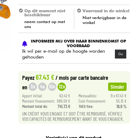
Op dit moment niet
Voorraad in de winkel
beschikbaar
Niet verkrijgbaar in de
neem contact op met
winkel
ons
INFORMEER MIJ OVER HAAR BINNENKOMST OP
VOORRAAD
Ik wil per e-mail op de hoogte worden
Go
gehouden
67.43 €
Payez
/ mois
par carte bancaire
3x
4x
10x
12x
en
Simuler
Apport initial:
62.42 €
Mensualités:
11 x 67.43 €
Montant financement:
686.58 €
Coût financement:
55.15 €
Montant total dù:
741.73 €
TAEG fixe:
16.9 %
UN CRÉDIT VOUS ENGAGE ET DOIT ÊTRE REMBOURSÉ. VÉRIFIEZ
VOS CAPACITÉS DE REMBOURSEMENT AVANT DE VOUS ENGAGER.
Variatie(s) van dit product.