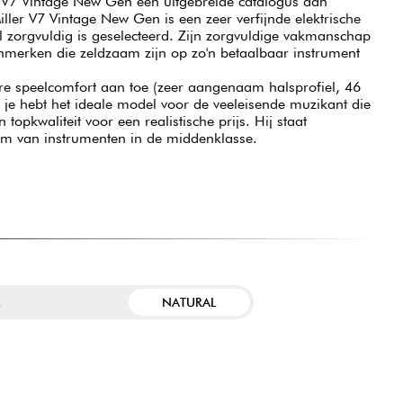
e V7 Vintage New Gen een uitgebreide catalogus aan
ller V7 Vintage New Gen is een zeer verfijnde elektrische
 zorgvuldig is geselecteerd. Zijn zorgvuldige vakmanschap
enmerken die zeldzaam zijn op zo'n betaalbaar instrument
e speelcomfort aan toe (zeer aangenaam halsprofiel, 46
je hebt het ideale model voor de veeleisende muzikant die
topkwaliteit voor een realistische prijs. Hij staat
um van instrumenten in de middenklasse.
NATURAL
R