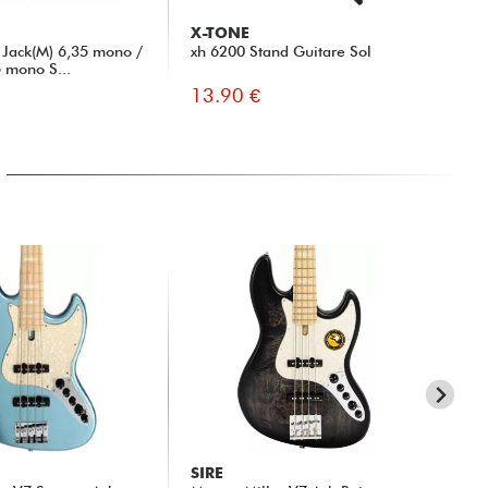
X-TONE
X-
Jack(M) 6,35 mono /
xh 6200 Stand Guitare Sol
xa 
5 mono S...
13.90 €
55
SIRE
SI