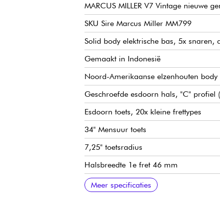
MARCUS MILLER V7 Vintage nieuwe gen
SKU Sire Marcus Miller MM799
Solid body elektrische bas, 5x snaren, ac
Gemaakt in Indonesië
Noord-Amerikaanse elzenhouten body
Geschroefde esdoorn hals, "C" profiel 
Esdoorn toets, 20x kleine frettypes
34" Mensuur toets
7,25" toetsradius
Halsbreedte 1e fret 46 mm
Sire Vintage-J Revolution Pickup set
Sire Heritage-3 voorversterker, schakelb
Volumeregelaar
Toon
Mic balans
Hoge tonen/middenbereik (concentrisch
Bas (push/pull voor actieve of passiev
Sire Vintage-S brug
Sire Premium lichtgewicht open stemm
Hoogglans afwerking body
Satijnen afwerking hals
Meer specificaties