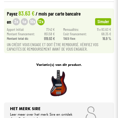
83.63 €
Kabels & toebehoren
Payez
/ mois
par carte bancaire
3x
4x
10x
12x
en
Simuler
HiFi
Apport initial:
77.42 €
Mensualités:
11 x 83.63 €
Montant financement:
851.58 €
Coût financement:
68.35 €
Montant total dù:
919.93 €
TAEG fixe:
16.9 %
Sets
UN CRÉDIT VOUS ENGAGE ET DOIT ÊTRE REMBOURSÉ. VÉRIFIEZ VOS
CAPACITÉS DE REMBOURSEMENT AVANT DE VOUS ENGAGER.
Bekijk onze merken
Variatie(s) van dit product.
HET MERK SIRE
Leer meer over het merk Sire en ontdek