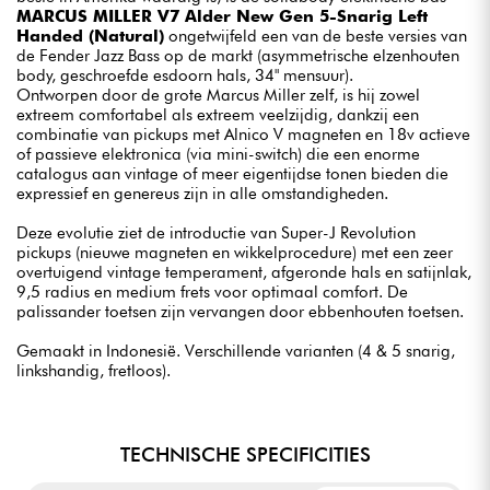
MARCUS MILLER V7 Alder New Gen 5-Snarig Left
Handed (Natural)
ongetwijfeld een van de beste versies van
de Fender Jazz Bass op de markt (asymmetrische elzenhouten
body, geschroefde esdoorn hals, 34" mensuur).
Ontworpen door de grote Marcus Miller zelf, is hij zowel
extreem comfortabel als extreem veelzijdig, dankzij een
combinatie van pickups met Alnico V magneten en 18v actieve
of passieve elektronica (via mini-switch) die een enorme
catalogus aan vintage of meer eigentijdse tonen bieden die
expressief en genereus zijn in alle omstandigheden.
Deze evolutie ziet de introductie van Super-J Revolution
pickups (nieuwe magneten en wikkelprocedure) met een zeer
overtuigend vintage temperament, afgeronde hals en satijnlak,
9,5 radius en medium frets voor optimaal comfort. De
palissander toetsen zijn vervangen door ebbenhouten toetsen.
Gemaakt in Indonesië. Verschillende varianten (4 & 5 snarig,
linkshandig, fretloos).
TECHNISCHE SPECIFICITIES