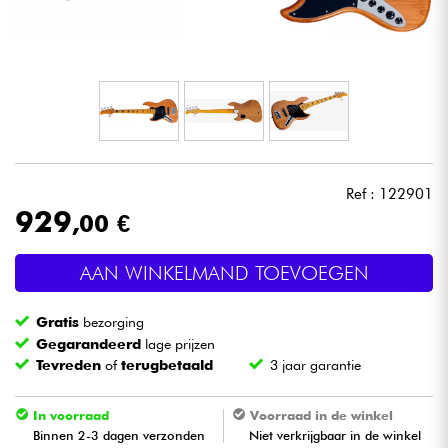
Hoofdtelefoon
Microfoon
DJ
Live Sound
Ref : 122901
929
,00 €
Licht
AAN WINKELMAND TOEVOEGEN
Drums & percussie
Gratis
bezorging
Blaasinstrument
Gegarandeerd
lage prijzen
Tevreden
of
terugbetaald
3 jaar garantie
Viool & Quatuor
In voorraad
Voorraad in de winkel
Binnen 2-3 dagen verzonden
Niet verkrijgbaar in de winkel
Kinderen