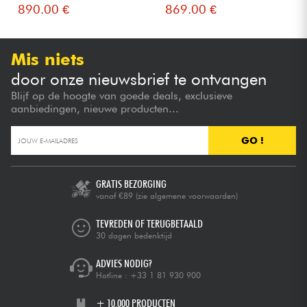
890.00 €
869.00 €
Mis niets
door onze nieuwsbrief te ontvangen
Blijf op de hoogte van goede deals, exclusieve
aanbiedingen, nieuwe producten...
GO !
GRATIS BEZORGING
vanaf €89
(zie algemene voorwaarden)
TEVREDEN OF TERUGBETAALD
30 dagen bedenktijd
ADVIES NODIG?
Hotline :
+33 1 81 930 900
+ 10.000 PRODUCTEN