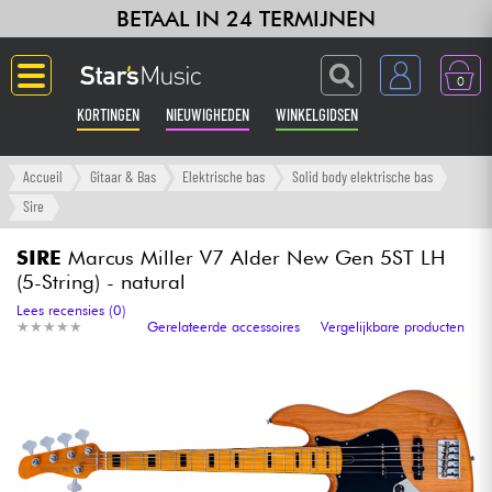
BETAAL IN 24 TERMIJNEN
0
KORTINGEN
NIEUWIGHEDEN
WINKELGIDSEN
Langue
Accueil
Gitaar & Bas
Elektrische bas
Solid body elektrische bas
Sire
Gitaar & Bas
SIRE
Marcus Miller V7 Alder New Gen 5ST LH
(5-String) - natural
Versterker & Effecten
Lees recensies (0)
★
★
★
★
★
★
★
★
★
★
Gerelateerde accessoires
Vergelijkbare producten
Toetsenbord & Piano
Synths & samplers
Home-studio