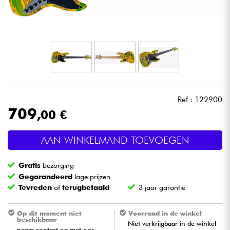
Hoofdtelefoon
Microfoon
DJ
Live Sound
Ref : 122900
709
,00 €
Licht
AAN WINKELMAND TOEVOEGEN
Drums & percussie
Gratis
bezorging
Blaasinstrument
Gegarandeerd
lage prijzen
Tevreden
of
terugbetaald
3 jaar garantie
Viool & Quatuor
Op dit moment niet
Voorraad in de winkel
beschikbaar
Niet verkrijgbaar in de winkel
Kinderen
neem contact op met ons