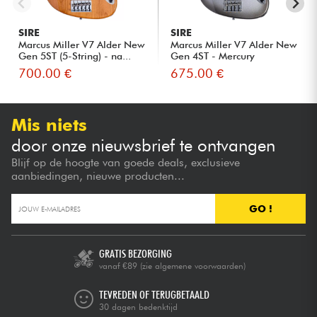
SIRE
SIRE
Marcus Miller V7 Alder New
Marcus Miller V7 Alder New
Gen 5ST (5-String) - na...
Gen 4ST - Mercury
700.00 €
675.00 €
Mis niets
door onze nieuwsbrief te ontvangen
Blijf op de hoogte van goede deals, exclusieve
aanbiedingen, nieuwe producten...
GO !
GRATIS BEZORGING
vanaf €89
(zie algemene voorwaarden)
TEVREDEN OF TERUGBETAALD
30 dagen bedenktijd