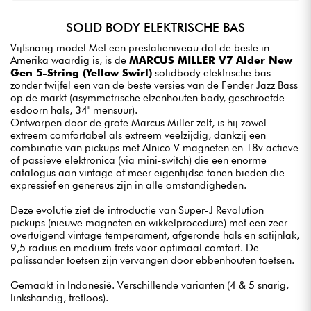
SOLID BODY ELEKTRISCHE BAS
Vijfsnarig model Met een prestatieniveau dat de beste in
Amerika waardig is, is de
MARCUS MILLER V7 Alder New
Gen 5-String (Yellow Swirl)
solidbody elektrische bas
zonder twijfel een van de beste versies van de Fender Jazz Bass
op de markt (asymmetrische elzenhouten body, geschroefde
esdoorn hals, 34" mensuur).
Ontworpen door de grote Marcus Miller zelf, is hij zowel
extreem comfortabel als extreem veelzijdig, dankzij een
combinatie van pickups met Alnico V magneten en 18v actieve
of passieve elektronica (via mini-switch) die een enorme
catalogus aan vintage of meer eigentijdse tonen bieden die
expressief en genereus zijn in alle omstandigheden.
Deze evolutie ziet de introductie van Super-J Revolution
pickups (nieuwe magneten en wikkelprocedure) met een zeer
overtuigend vintage temperament, afgeronde hals en satijnlak,
9,5 radius en medium frets voor optimaal comfort. De
palissander toetsen zijn vervangen door ebbenhouten toetsen.
Gemaakt in Indonesië. Verschillende varianten (4 & 5 snarig,
linkshandig, fretloos).