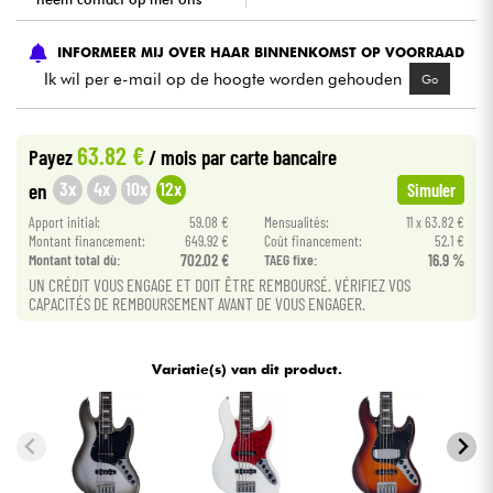
Kabels & toebehoren
INFORMEER MIJ OVER HAAR BINNENKOMST OP VOORRAAD
Ik wil per e-mail op de hoogte worden gehouden
Go
HiFi
63.82 €
Payez
/ mois
par carte bancaire
Sets
3x
4x
10x
12x
en
Simuler
Bekijk onze merken
Apport initial:
59.08 €
Mensualités:
11 x 63.82 €
Montant financement:
649.92 €
Coût financement:
52.1 €
Montant total dù:
702.02 €
TAEG fixe:
16.9 %
UN CRÉDIT VOUS ENGAGE ET DOIT ÊTRE REMBOURSÉ. VÉRIFIEZ VOS
CAPACITÉS DE REMBOURSEMENT AVANT DE VOUS ENGAGER.
Variatie(s) van dit product.