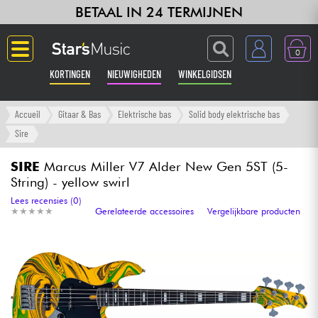
BETAAL IN 24 TERMIJNEN
0
KORTINGEN
NIEUWIGHEDEN
WINKELGIDSEN
Langue
Accueil
Gitaar & Bas
Elektrische bas
Solid body elektrische bas
Sire
Gitaar & Bas
SIRE
Marcus Miller V7 Alder New Gen 5ST (5-
String) - yellow swirl
Versterker & Effecten
Lees recensies (0)
★
★
★
★
★
★
★
★
★
★
Gerelateerde accessoires
Vergelijkbare producten
Toetsenbord & Piano
Synths & samplers
Home-studio