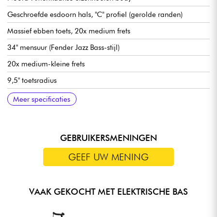
Geschroefde esdoorn hals, "C" profiel (gerolde randen)
Massief ebben toets, 20x medium frets
34" mensuur (Fender Jazz Bass-stijl)
20x medium-kleine frets
9,5" toetsradius
Halsbreedte 1e fret 46 mm
Sire Custom Super-J Revolution Alnico pickups
Sire Marcus Heritage-3 voorversterker, schakelbaar
Volume/Toon, Blender, Treble, Middle/Frequency, Bass (P/P
Sire Marcus Miller Modern-S Bas brug
Sire Premium lichtgewicht open stemmechanieken
Been kam
Hoogglans body afwerking
Satijnen afwerking hals
Meer specificaties
actief/passief (18v via 2x 9v batterijen)
voor passieve modus)
GEBRUIKERSMENINGEN
GEEF UW MENING
VAAK GEKOCHT MET ELEKTRISCHE BAS