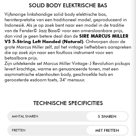
SOLID BODY ELEKTRISCHE BAS
Vijfsnarige linkshandige solid body elektrische bas,
herinterpretatie van een traditioneel model, geproduceerd in
Indonesië. Als je op zoek bent naar een model in de traditie
van de Fender© Jazz Bass© voor een onverslaanbare prijs,
dan vind je geen betere deal dan de
SIRE MARCUS MILLER
V5 5-String Left Handed (Natural)
. Ontworpen door de
grote Marcus Miller zelf, zal het vintage liefhebbers aanspreken
die op zoek zijn naar een foutloos instrument voor een
betaalbare prijs.
Zijn uitstekende set Marcus Miller Vintage-J Revolution pickups
levert krachtige, warme en genuanceerde tonen, met een
asymmetrische elzenhouten body, geschroefde hals en
geroosterde esdoorn toets, 34" mensuur.
TECHNISCHE SPECIFICITIES
5 SNAREN
AANTAL SNAREN
MET FRETTEN
FRETTEN