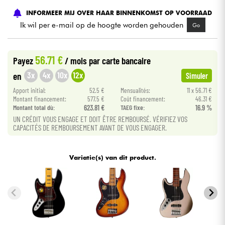
INFORMEER MIJ OVER HAAR BINNENKOMST OP VOORRAAD
Kabels & toebehoren
Ik wil per e-mail op de hoogte worden gehouden
Go
HiFi
56.71 €
Payez
/ mois
par carte bancaire
3x
4x
10x
12x
en
Simuler
Sets
Apport initial:
52.5 €
Mensualités:
11 x 56.71 €
Montant financement:
577.5 €
Coût financement:
46.31 €
Bekijk onze merken
Montant total dù:
623.81 €
TAEG fixe:
16.9 %
UN CRÉDIT VOUS ENGAGE ET DOIT ÊTRE REMBOURSÉ. VÉRIFIEZ VOS
CAPACITÉS DE REMBOURSEMENT AVANT DE VOUS ENGAGER.
Variatie(s) van dit product.