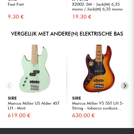
Fast Fret
X2002-3M - Jack(M) 6,35
mono / Jack(M) 6,35 mono
S...
9.30 €
19.30 €
VERGELIJK MET ANDERE(N) ELEKTRISCHE BAS
SIRE
SIRE
Marcus Miller U5 Alder 4ST
Marcus Miller V5 5ST LH 5-
LH - Mint
String - tobacco sunburs...
619.00 €
630.00 €