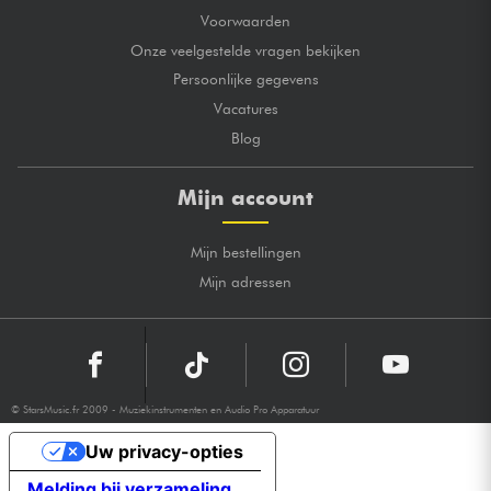
Voorwaarden
Onze veelgestelde vragen bekijken
Persoonlijke gegevens
Vacatures
Blog
Mijn account
Mijn bestellingen
Mijn adressen
© StarsMusic.fr 2009 - Muziekinstrumenten en Audio Pro Apparatuur
Uw privacy-opties
Melding bij verzameling