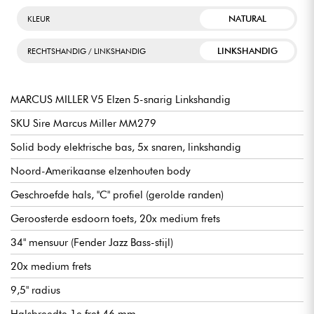
NATURAL
KLEUR
LINKSHANDIG
RECHTSHANDIG / LINKSHANDIG
MARCUS MILLER V5 Elzen 5-snarig Linkshandig
SKU Sire Marcus Miller MM279
Solid body elektrische bas, 5x snaren, linkshandig
Noord-Amerikaanse elzenhouten body
Geschroefde hals, "C" profiel (gerolde randen)
Geroosterde esdoorn toets, 20x medium frets
34" mensuur (Fender Jazz Bass-stijl)
20x medium frets
9,5" radius
Halsbreedte 1e fret 46 mm