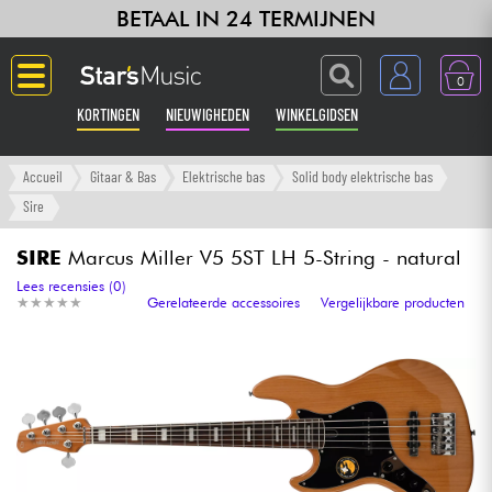
BETAAL IN 24 TERMIJNEN
0
KORTINGEN
NIEUWIGHEDEN
WINKELGIDSEN
Langue
Accueil
Gitaar & Bas
Elektrische bas
Solid body elektrische bas
Sire
Gitaar & Bas
SIRE
Marcus Miller V5 5ST LH 5-String - natural
Versterker & Effecten
Lees recensies (0)
★
★
★
★
★
★
★
★
★
★
Gerelateerde accessoires
Vergelijkbare producten
Toetsenbord & Piano
Synths & samplers
Home-studio