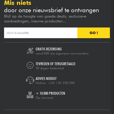
Mis niets
door onze nieuwsbrief te ontvangen
Blijf op de hoogte van goede deals, exclusieve
aanbiedingen, nieuwe producten...
GO !
GRATIS BEZORGING
vanaf €89
(zie algemene voorwaarden)
TEVREDEN OF TERUGBETAALD
30 dagen bedenktijd
ADVIES NODIG?
Hotline :
+33 1 81 930 900
+ 10.000 PRODUCTEN
Op voorraad