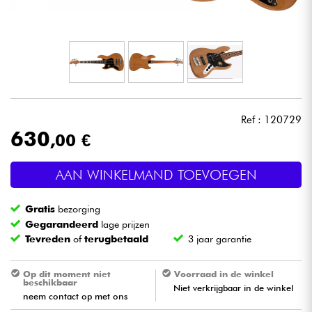
Hoofdtelefoon
Microfoon
DJ
Ref : 120729
Live Sound
630
,00 €
Licht
AAN WINKELMAND TOEVOEGEN
Drums & percussie
Gratis
bezorging
Gegarandeerd
lage prijzen
Blaasinstrument
Tevreden
of
terugbetaald
3 jaar garantie
Viool & Quatuor
Op dit moment niet
Voorraad in de winkel
beschikbaar
Niet verkrijgbaar in de winkel
neem contact op met ons
Kinderen