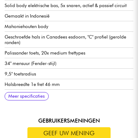
Solid body elektrische bas, 5x snaren, actief & passief circuit
Gemaakt in Indonesië
Mahoniehouten body
Geschroefde hals in Canadees esdoorn, "C" profiel (gerolde
randen)
Palissander toets, 20x medium frettypes
34" mensuur (Fender-stijl)
9,5" toetsradius
Halsbreedte 1e fret 46 mm
Sire Standard J-Revolution Pickup set
Sire Standard 2-bands voorversterker, schakelbaar
Volume
Toon
Mic balans
Hoge tonen
Bas (push/pull voor actieve of passieve modus)
Sire Standaard Bas Brug met Body Thru gat
Sire Standaard Open Stemmechanieken
Hoogglans afwerking body
Satijnen hals
Meer specificaties
actief/passief (18v via 2x 9v batterijen)
GEBRUIKERSMENINGEN
GEEF UW MENING