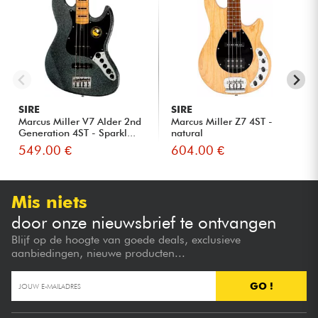
SIRE
SIRE
Marcus Miller V7 Alder 2nd
Marcus Miller Z7 4ST -
Generation 4ST - Sparkl...
natural
549.00 €
604.00 €
Mis niets
door onze nieuwsbrief te ontvangen
Blijf op de hoogte van goede deals, exclusieve
aanbiedingen, nieuwe producten...
GO !