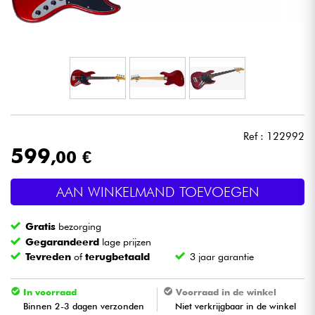
Hoofdtelefoon
Microfoon
DJ
Live Sound
Ref : 122992
599
,00 €
Licht
AAN WINKELMAND TOEVOEGEN
Drums & percussie
Gratis
bezorging
Blaasinstrument
Gegarandeerd
lage prijzen
Tevreden
of
terugbetaald
3 jaar garantie
Viool & Quatuor
In voorraad
Voorraad in de winkel
Binnen 2-3 dagen verzonden
Niet verkrijgbaar in de winkel
Kinderen