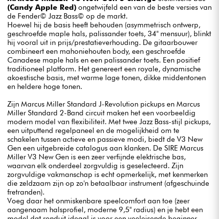
(Candy Apple Red)
ongetwijfeld een van de beste versies van
de Fender© Jazz Bass© op de markt.
Hoewel hij de basis heeft behouden (asymmetrisch ontwerp,
geschroefde maple hals, palissander toets, 34" mensuur), blinkt
hij vooral uit in prijs/prestatieverhouding. De gitaarbouwer
combineert een mahoniehouten body, een geschroefde
Canadese maple hals en een palissander toets. Een positief
traditioneel platform. Het genereert een royale, dynamische
akoestische basis, met warme lage tonen, dikke middentonen
en heldere hoge tonen.
Zijn Marcus Miller Standard J-Revolution pickups en Marcus
Miller Standard 2-Band circuit maken het een voorbeeldig
modern model van flexibiliteit. Met twee Jazz Bass-stijl pickups,
een uitputtend regelpaneel en de mogelijkheid om te
schakelen tussen actieve en passieve modi, biedt de V3 New
Gen een uitgebreide catalogus aan klanken. De SIRE Marcus
Miller V3 New Gen is een zeer verfijnde elektrische bas,
waarvan elk onderdeel zorgvuldig is geselecteerd. Zijn
zorgvuldige vakmanschap is echt opmerkelijk, met kenmerken
die zeldzaam zijn op zo'n betaalbaar instrument (afgeschuinde
fretranden).
Voeg daar het onmiskenbare speelcomfort aan toe (zeer
aangenaam halsprofiel, moderne 9,5" radius) en je hebt een
model dat ronduit ideaal is voor een veeleisende beginner,