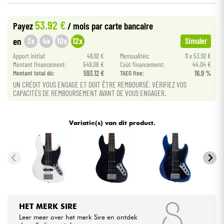
53.92 €
Kabels & toebehoren
Payez
/ mois
par carte bancaire
3x
4x
10x
12x
en
Simuler
HiFi
Apport initial:
49.92 €
Mensualités:
11 x 53.92 €
Montant financement:
549.08 €
Coût financement:
44.04 €
Montant total dù:
593.12 €
TAEG fixe:
16.9 %
Sets
UN CRÉDIT VOUS ENGAGE ET DOIT ÊTRE REMBOURSÉ. VÉRIFIEZ VOS
CAPACITÉS DE REMBOURSEMENT AVANT DE VOUS ENGAGER.
Bekijk onze merken
Variatie(s) van dit product.
HET MERK SIRE
Leer meer over het merk Sire en ontdek