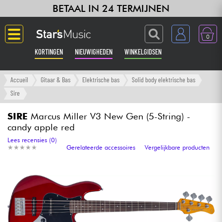
BETAAL IN 24 TERMIJNEN
0
KORTINGEN
NIEUWIGHEDEN
WINKELGIDSEN
Langue
Accueil
Gitaar & Bas
Elektrische bas
Solid body elektrische bas
Sire
Gitaar & Bas
SIRE
Marcus Miller V3 New Gen (5-String) -
candy apple red
Versterker & Effecten
Lees recensies (0)
★
★
★
★
★
★
★
★
★
★
Gerelateerde accessoires
Vergelijkbare producten
Toetsenbord & Piano
Synths & samplers
Home-studio