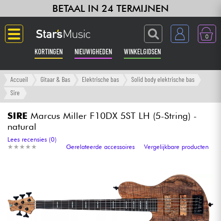
BETAAL IN 24 TERMIJNEN
0
KORTINGEN
NIEUWIGHEDEN
WINKELGIDSEN
Langue
Accueil
Gitaar & Bas
Elektrische bas
Solid body elektrische bas
Sire
Gitaar & Bas
SIRE
Marcus Miller F10DX 5ST LH (5-String) -
natural
Versterker & Effecten
Lees recensies (0)
★
★
★
★
★
★
★
★
★
★
Gerelateerde accessoires
Vergelijkbare producten
Toetsenbord & Piano
Synths & samplers
Home-studio