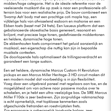
midden/hoge categorie. Het is de ideale referentie voor de
veeleisende muzikant die op zoek is naar een professionele all-
terrain bas voor een realistische prijs. De bouw combineert een
'Swamp Ash' body met een prachtige coti maple top, een
vijfdelige hals van afwisselend esdoorn en mahonie en een
Ebben toets (bezet met 24 frets). Een luxueus platform dat een
gebalanceerde akoestische basis genereert, resonant en
briljant, met precieze lage tonen, gedefinieerde middentonen
en heldere, dynamische hoge tonen.
De ebbenhouten toets comprimeert het geluid aanzienlijk en
muzikaal, een eigenschap die nuttig kan zijn in bepaalde
muzikale contexten.
De doorlopende hals optimaliseert de trillingsoverdracht en
garandeert een lange sustain.
Een set heldere, dynamische Marcus Custom-H Revolution
pickups en een Marcus Miller Heritage-3 HD circuit maken dit
een modern model dat voorbeeldig is in zijn flexibiliteit.
Voeg daar een uitgebreid paneel met regelaars aan toe, en de
mogelijkheid om van actieve naar passieve modus over te
schakelen, en je hebt een ultra-veelzijdige bas. De SIRE Marcus
Miller F10dx is zeer bedreven. Zijn zorgvuldige vakmanschap
is echt opmerkelijk, met topklasse kenmerken zoals
afgeschuinde fretranden en roestvrijstalen frets.
Zijn ergonomie is onberispelijk (posturale balans, zeer