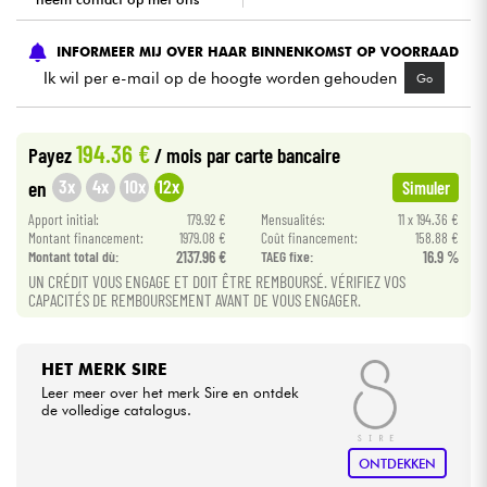
Kabels & toebehoren
INFORMEER MIJ OVER HAAR BINNENKOMST OP VOORRAAD
Ik wil per e-mail op de hoogte worden gehouden
Go
HiFi
194.36 €
Payez
/ mois
par carte bancaire
Sets
3x
4x
10x
12x
en
Simuler
Bekijk onze merken
Apport initial:
179.92 €
Mensualités:
11 x 194.36 €
Montant financement:
1979.08 €
Coût financement:
158.88 €
Montant total dù:
2137.96 €
TAEG fixe:
16.9 %
UN CRÉDIT VOUS ENGAGE ET DOIT ÊTRE REMBOURSÉ. VÉRIFIEZ VOS
CAPACITÉS DE REMBOURSEMENT AVANT DE VOUS ENGAGER.
HET MERK SIRE
Leer meer over het merk Sire en ontdek
de volledige catalogus.
ONTDEKKEN