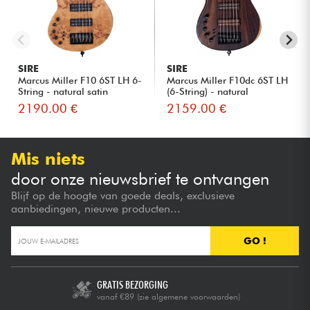
SIRE
SIRE
Marcus Miller F10 6ST LH 6-
Marcus Miller F10dc 6ST LH
String - natural satin
(6-String) - natural
2190.00 €
2159.00 €
Mis niets
door onze nieuwsbrief te ontvangen
Blijf op de hoogte van goede deals, exclusieve
aanbiedingen, nieuwe producten...
GO !
GRATIS BEZORGING
vanaf €89
(zie algemene voorwaarden)