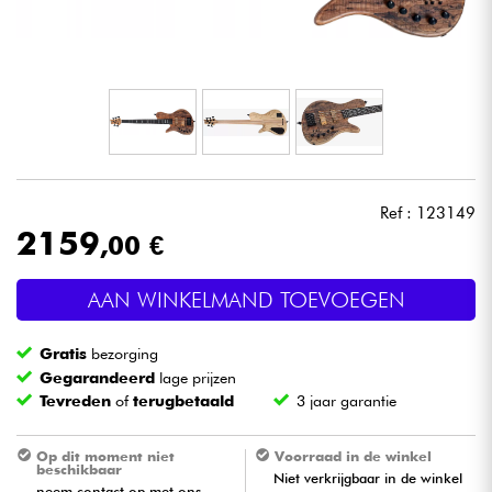
Hoofdtelefoon
Microfoon
DJ
Live Sound
Ref : 123149
2159
,00 €
Licht
AAN WINKELMAND TOEVOEGEN
Drums & percussie
Gratis
bezorging
Blaasinstrument
Gegarandeerd
lage prijzen
Tevreden
of
terugbetaald
3 jaar garantie
Viool & Quatuor
Op dit moment niet
Voorraad in de winkel
beschikbaar
Niet verkrijgbaar in de winkel
Kinderen
neem contact op met ons