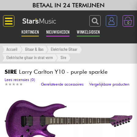
BETAAL IN 24 TERMIJNEN
0
KORTINGEN
NIEUWIGHEDEN
WINKELGIDSEN
Langue
Accueil
Gitaar & Bas
Elektrische Gitaar
Elektrische gitaar in strat vorm
Sire
Gitaar & Bas
SIRE
Larry Carlton Y10 - purple sparkle
Versterker & Effecten
Lees recensies (0)
★
★
★
★
★
★
★
★
★
★
Gerelateerde accessoires
Vergelijkbare producten
Toetsenbord & Piano
Synths & samplers
Home-studio