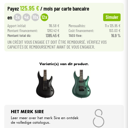
125.95 €
Payez
/ mois
par carte bancaire
Kabels & toebehoren
3x
4x
10x
12x
en
Simuler
Apport initial:
116.58 €
Mensualités:
11 x 125.95 €
HiFi
Montant financement:
1282.42 €
Coût financement:
103.03 €
Montant total dù:
1385.45 €
TAEG fixe:
16.9 %
UN CRÉDIT VOUS ENGAGE ET DOIT ÊTRE REMBOURSÉ. VÉRIFIEZ VOS
Sets
CAPACITÉS DE REMBOURSEMENT AVANT DE VOUS ENGAGER.
Bekijk onze merken
Variatie(s) van dit product.
HET MERK SIRE
Leer meer over het merk Sire en ontdek
de volledige catalogus.