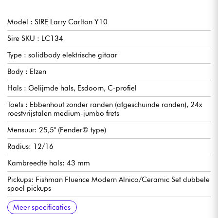
Model : SIRE Larry Carlton Y10
Sire SKU : LC134
Type : solidbody elektrische gitaar
Body : Elzen
Hals : Gelijmde hals, Esdoorn, C-profiel
Toets : Ebbenhout zonder randen (afgeschuinde randen), 24x
roestvrijstalen medium-jumbo frets
Mensuur: 25,5" (Fender© type)
Radius: 12/16
Kambreedte hals: 43 mm
Pickups: Fishman Fluence Modern Alnico/Ceramic Set dubbele
spoel pickups
Bedieningselementen: Volume (Push/Pull voor Voice2), Toon
Brug: Gotoh 510TS-FE1 traditionele vibratobrug (Steel Block)
Stemmechanieken: Standaard Premium locking mechanieken
Meer specificaties
(Push/Pull voor Coil Split), pickupschakelaar met 3x positie
Afwerking: hoogglans