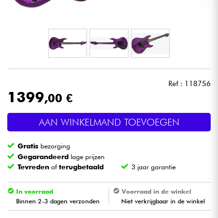
Hoofdtelefoon
Microfoon
DJ
Ref : 118756
Live Sound
1399
,00 €
Licht
AAN WINKELMAND TOEVOEGEN
Drums & percussie
Gratis
bezorging
Gegarandeerd
lage prijzen
Blaasinstrument
Tevreden
of
terugbetaald
3 jaar garantie
Viool & Quatuor
In voorraad
Voorraad in de winkel
Binnen 2-3 dagen verzonden
Niet verkrijgbaar in de winkel
Kinderen