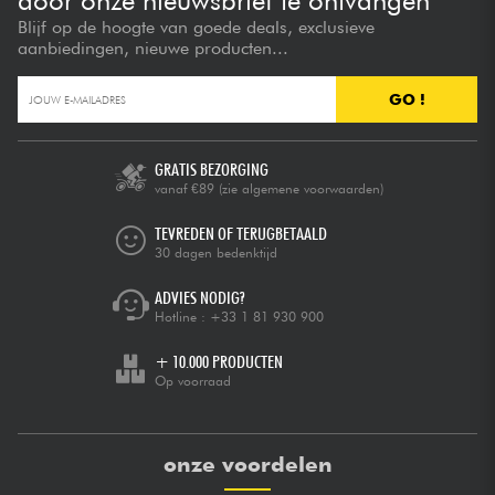
door onze nieuwsbrief te ontvangen
Blijf op de hoogte van goede deals, exclusieve
aanbiedingen, nieuwe producten...
GO !
GRATIS BEZORGING
vanaf €89
(zie algemene voorwaarden)
TEVREDEN OF TERUGBETAALD
30 dagen bedenktijd
ADVIES NODIG?
Hotline :
+33 1 81 930 900
+ 10.000 PRODUCTEN
Op voorraad
onze voordelen