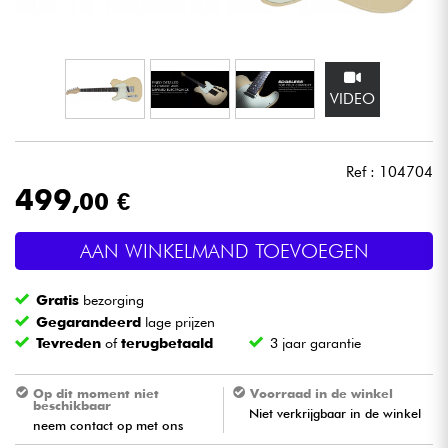
Hoofdtelefoon
Microfoon
VIDEO
DJ
Ref : 104704
Live Sound
499
,00 €
Licht
AAN WINKELMAND TOEVOEGEN
Drums & percussie
Gratis
bezorging
Gegarandeerd
lage prijzen
Blaasinstrument
Tevreden
of
terugbetaald
3 jaar garantie
Viool & Quatuor
Op dit moment niet
Voorraad in de winkel
beschikbaar
Niet verkrijgbaar in de winkel
neem contact op met ons
Kinderen