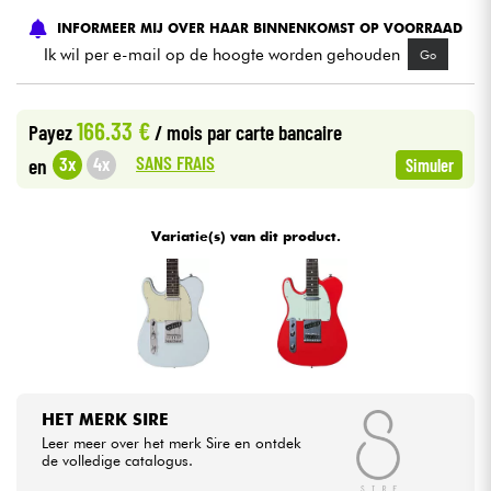
INFORMEER MIJ OVER HAAR BINNENKOMST OP VOORRAAD
Kabels & toebehoren
Ik wil per e-mail op de hoogte worden gehouden
Go
HiFi
166.33 €
Payez
/ mois
par carte bancaire
SANS FRAIS
3x
4x
en
Simuler
Sets
Bekijk onze merken
Variatie(s) van dit product.
HET MERK SIRE
Leer meer over het merk Sire en ontdek
de volledige catalogus.