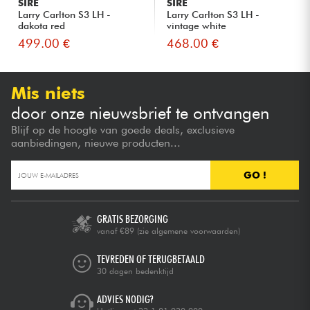
SIRE
SIRE
Larry Carlton S3 LH -
Larry Carlton S3 LH -
dakota red
vintage white
499.00 €
468.00 €
Mis niets
door onze nieuwsbrief te ontvangen
Blijf op de hoogte van goede deals, exclusieve
aanbiedingen, nieuwe producten...
GO !
GRATIS BEZORGING
vanaf €89
(zie algemene voorwaarden)
TEVREDEN OF TERUGBETAALD
30 dagen bedenktijd
ADVIES NODIG?