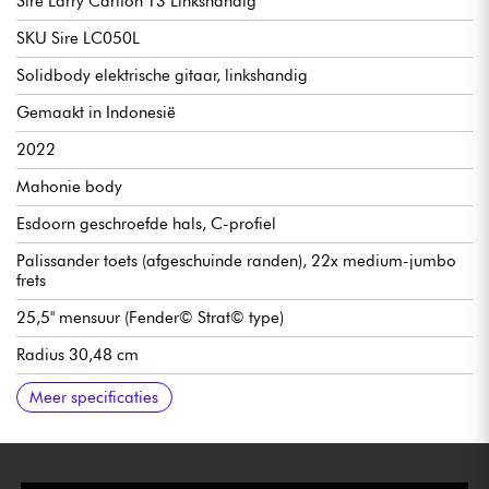
Sire Larry Carlton T3 Linkshandig
SKU Sire LC050L
Solidbody elektrische gitaar, linkshandig
Gemaakt in Indonesië
2022
Mahonie body
Esdoorn geschroefde hals, C-profiel
Palissander toets (afgeschuinde randen), 22x medium-jumbo
frets
25,5" mensuur (Fender© Strat© type)
Radius 30,48 cm
Kambreedte van hals tot kam 42 mm
Sire Standard-T pickups
Volume
Toon
Pickupschakelaar met 3x positie
Vaste brug Sire Standard-T brug
Stemmechanieken Sire gesloten oliebad mechanieken
Hoogglans afwerking
Meer specificaties