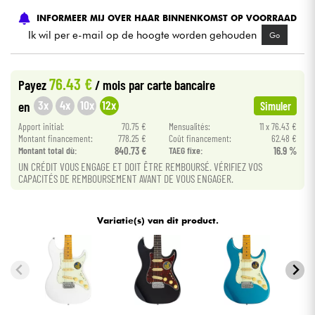
INFORMEER MIJ OVER HAAR BINNENKOMST OP VOORRAAD
Kabels & toebehoren
Ik wil per e-mail op de hoogte worden gehouden
Go
HiFi
76.43 €
Payez
/ mois
par carte bancaire
3x
4x
10x
12x
en
Simuler
Sets
Apport initial:
70.75 €
Mensualités:
11 x 76.43 €
Montant financement:
778.25 €
Coût financement:
62.48 €
Bekijk onze merken
Montant total dù:
840.73 €
TAEG fixe:
16.9 %
UN CRÉDIT VOUS ENGAGE ET DOIT ÊTRE REMBOURSÉ. VÉRIFIEZ VOS
CAPACITÉS DE REMBOURSEMENT AVANT DE VOUS ENGAGER.
Variatie(s) van dit product.