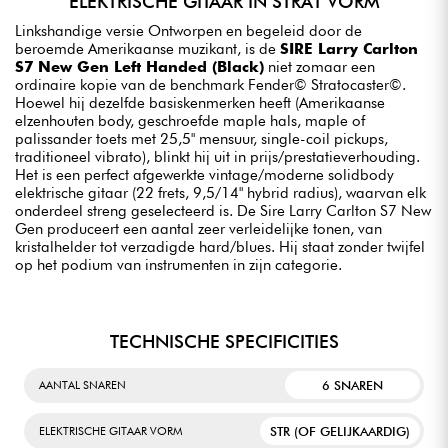
ELEKTRISCHE GITAAR IN STRAT VORM
Linkshandige versie Ontworpen en begeleid door de
beroemde Amerikaanse muzikant, is de
SIRE Larry Carlton
S7 New Gen Left Handed (Black)
niet zomaar een
ordinaire kopie van de benchmark Fender© Stratocaster©.
Hoewel hij dezelfde basiskenmerken heeft (Amerikaanse
elzenhouten body, geschroefde maple hals, maple of
palissander toets met 25,5" mensuur, single-coil pickups,
traditioneel vibrato), blinkt hij uit in prijs/prestatieverhouding.
Het is een perfect afgewerkte vintage/moderne solidbody
elektrische gitaar (22 frets, 9,5/14" hybrid radius), waarvan elk
onderdeel streng geselecteerd is. De Sire Larry Carlton S7 New
Gen produceert een aantal zeer verleidelijke tonen, van
kristalhelder tot verzadigde hard/blues. Hij staat zonder twijfel
op het podium van instrumenten in zijn categorie.
TECHNISCHE SPECIFICITIES
6 SNAREN
AANTAL SNAREN
STR (OF GELIJKAARDIG)
ELEKTRISCHE GITAAR VORM