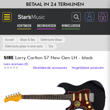
BETAAL IN 24 TERMIJNEN
0
KORTINGEN
NIEUWIGHEDEN
WINKELGIDSEN
Langue
Accueil
Gitaar & Bas
Elektrische Gitaar
Elektrische gitaar in strat vorm
Sire
Gitaar & Bas
SIRE
Larry Carlton S7 New Gen LH - black
Versterker & Effecten
Lees recensies (0)
★
★
★
★
★
★
★
★
★
★
Gerelateerde accessoires
Vergelijkbare producten
Toetsenbord & Piano
Synths & samplers
Home-studio