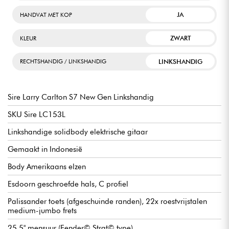
JA
HANDVAT MET KOP
ZWART
KLEUR
LINKSHANDIG
RECHTSHANDIG / LINKSHANDIG
Sire Larry Carlton S7 New Gen Linkshandig
SKU Sire LC153L
Linkshandige solidbody elektrische gitaar
Gemaakt in Indonesië
Body Amerikaans elzen
Esdoorn geschroefde hals, C profiel
Palissander toets (afgeschuinde randen), 22x roestvrijstalen
medium-jumbo frets
25,5" mensuur (Fender© Strat© type)