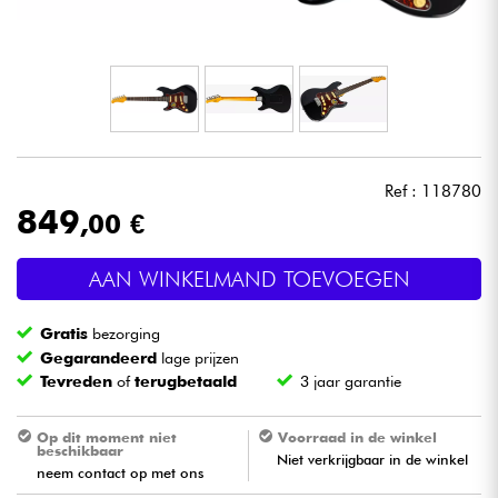
Hoofdtelefoon
Microfoon
DJ
Ref : 118780
Live Sound
849
,00 €
Licht
AAN WINKELMAND TOEVOEGEN
Drums & percussie
Gratis
bezorging
Gegarandeerd
lage prijzen
Blaasinstrument
Tevreden
of
terugbetaald
3 jaar garantie
Viool & Quatuor
Op dit moment niet
Voorraad in de winkel
beschikbaar
Niet verkrijgbaar in de winkel
neem contact op met ons
Kinderen