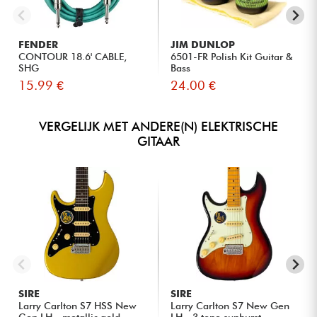
FENDER
JIM DUNLOP
CONTOUR 18.6' CABLE,
6501-FR Polish Kit Guitar &
SHG
Bass
15.99 €
24.00 €
VERGELIJK MET ANDERE(N) ELEKTRISCHE
GITAAR
SIRE
SIRE
Larry Carlton S7 HSS New
Larry Carlton S7 New Gen
Gen LH - metallic gold
LH - 3 tone sunburst