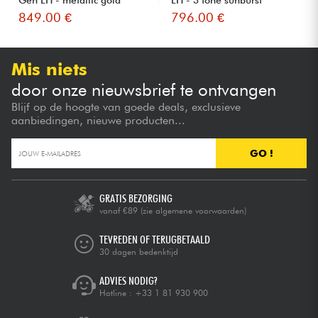
849.00 €
796.00 €
Mis niets
door onze nieuwsbrief te ontvangen
Blijf op de hoogte van goede deals, exclusieve
aanbiedingen, nieuwe producten...
GO !
GRATIS BEZORGING
vanaf €89
(zie algemene voorwaarden)
TEVREDEN OF TERUGBETAALD
30 dagen bedenktijd
ADVIES NODIG?
Hotline :
+33 1 81 930 900