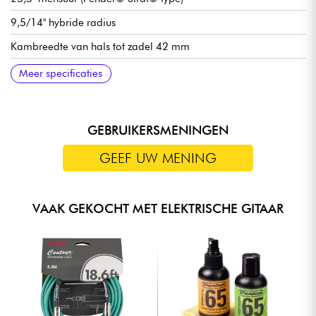
9,5/14" hybride radius
Kambreedte van hals tot zadel 42 mm
Graphtech kam
Sire LC Super-ST Pickup Set
Volume
Toon
Pickupschakelaar met 5 posities
Traditionele brug / vibrato Sire Moderne Tremolo
Sire Premium locking mechanieken
Hoogglans afwerking
Meer specificaties
GEBRUIKERSMENINGEN
GEEF UW MENING
VAAK GEKOCHT MET ELEKTRISCHE GITAAR