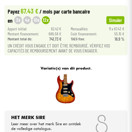
•
Star
'
S
Music
LYON
67.43 €
Payez
/ mois
par carte bancaire
•
Kabels & toebehoren
Star
'
S
Music
TOULOUSE
3x
4x
10x
12x
en
Simuler
Apport initial:
62.42 €
Mensualités:
11 x 67.43 €
HiFi
Montant financement:
686.58 €
Coût financement:
55.15 €
Montant total dù:
741.73 €
TAEG fixe:
16.9 %
UN CRÉDIT VOUS ENGAGE ET DOIT ÊTRE REMBOURSÉ. VÉRIFIEZ VOS
Sets
CAPACITÉS DE REMBOURSEMENT AVANT DE VOUS ENGAGER.
Bekijk onze merken
Variatie(s) van dit product.
HET MERK SIRE
Leer meer over het merk Sire en ontdek
de volledige catalogus.