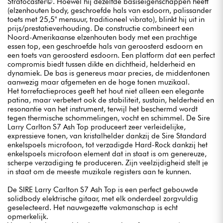
Stratocaster©. Hoewel hij dezelfde basiseigenschappen heeft
(elzenhouten body, geschroefde hals van esdoorn, palissander
toets met 25,5" mensuur, traditioneel vibrato), blinkt hij uit in
prijs/prestatieverhouding. De constructie combineert een
Noord-Amerikaanse elzenhouten body met een prachtige
essen top, een geschroefde hals van geroosterd esdoorn en
een toets van geroosterd esdoorn. Een platform dat een perfect
compromis biedt tussen dikte en dichtheid, helderheid en
dynamiek. De bas is genereus maar precies, de middentonen
aanwezig maar afgemeten en de hoge tonen muzikaal.
Het torrefactieproces geeft het hout niet alleen een elegante
patina, maar verbetert ook de stabiliteit, sustain, helderheid en
resonantie van het instrument, terwijl het beschermd wordt
tegen thermische schommelingen, vocht en schimmel. De Sire
Larry Carlton S7 Ash Top produceert zeer verleidelijke,
expressieve tonen, van kristalhelder dankzij de Sire Standard
enkelspoels microfoon, tot verzadigde Hard-Rock dankzij het
enkelspoels microfoon element dat in staat is om genereuze,
scherpe verzadiging te produceren. Zijn veelzijdigheid stelt je
in staat om de meeste muzikale registers aan te kunnen.
De SIRE Larry Carlton S7 Ash Top is een perfect gebouwde
solidbody elektrische gitaar, met elk onderdeel zorgvuldig
geselecteerd. Het nauwgezette vakmanschap is echt
opmerkelijk.