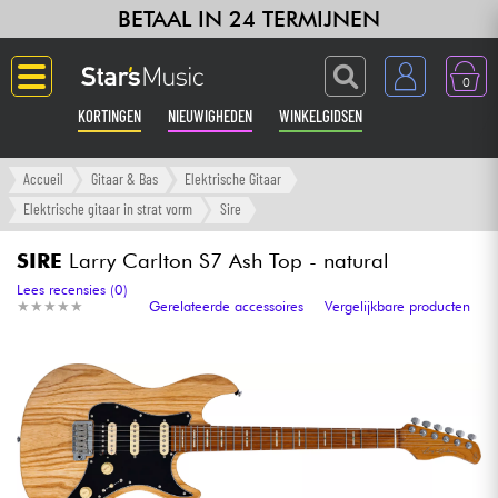
BETAAL IN 24 TERMIJNEN
0
KORTINGEN
NIEUWIGHEDEN
WINKELGIDSEN
Langue
Accueil
Gitaar & Bas
Elektrische Gitaar
Elektrische gitaar in strat vorm
Sire
Gitaar & Bas
SIRE
Larry Carlton S7 Ash Top - natural
Versterker & Effecten
Lees recensies (0)
★
★
★
★
★
★
★
★
★
★
Gerelateerde accessoires
Vergelijkbare producten
Toetsenbord & Piano
Synths & samplers
Home-studio