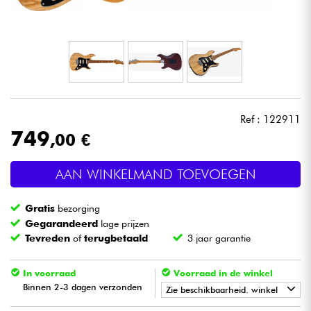
Hoofdtelefoon
Microfoon
DJ
Ref : 122911
Live Sound
749
,00 €
Licht
AAN WINKELMAND TOEVOEGEN
Drums & percussie
Gratis
bezorging
Gegarandeerd
lage prijzen
Blaasinstrument
Tevreden
of
terugbetaald
3 jaar garantie
Viool & Quatuor
In voorraad
Voorraad in de winkel
Binnen 2-3 dagen verzonden
Zie beschikbaarheid. winkel
Kinderen