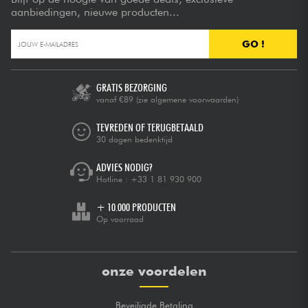
aanbiedingen, nieuwe producten...
GO !
GRATIS BEZORGING
vanaf €89
(zie algemene voorwaarden)
TEVREDEN OF TERUGBETAALD
30 dagen bedenktijd
ADVIES NODIG?
Hotline :
+33 1 81 930 900
+ 10.000 PRODUCTEN
Op voorraad
onze voordelen
Beveiligde Betaling