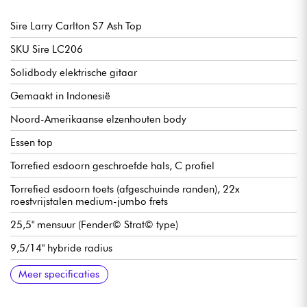
Sire Larry Carlton S7 Ash Top
SKU Sire LC206
Solidbody elektrische gitaar
Gemaakt in Indonesië
Noord-Amerikaanse elzenhouten body
Essen top
Torrefied esdoorn geschroefde hals, C profiel
Torrefied esdoorn toets (afgeschuinde randen), 22x
roestvrijstalen medium-jumbo frets
25,5" mensuur (Fender© Strat© type)
9,5/14" hybride radius
Kambreedte van hals tot kam 42 mm
Set HSS Sire Super pickups
Volume
Toonregeling
Pickupschakelaar met 5 posities
Traditionele brug / vibrato Sire Moderne Tremolo
Sire Premium vergrendelbare stemmechanieken
Graphtech Tusq kam
Hoogglans afwerking
Meer specificaties