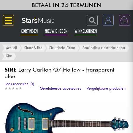
BETAAL IN 24 TERMIJNEN
0
KORTINGEN
NIEUWIGHEDEN
WINKELGIDSEN
Langue
Accueil
Gitaar & Bas
Elektrische Gitaar
Semi hollow elektriche gitaar
Sire
Gitaar & Bas
SIRE
Larry Carlton Q7 Hollow - transparent
blue
Versterker & Effecten
Lees recensies (0)
★
★
★
★
★
★
★
★
★
★
Gerelateerde accessoires
Vergelijkbare producten
Toetsenbord & Piano
Synths & samplers
Home-studio