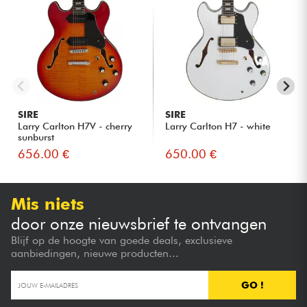
SIRE
SIRE
Larry Carlton H7V - cherry
Larry Carlton H7 - white
sunburst
656.00 €
650.00 €
Mis niets
door onze nieuwsbrief te ontvangen
Blijf op de hoogte van goede deals, exclusieve
aanbiedingen, nieuwe producten...
GO !