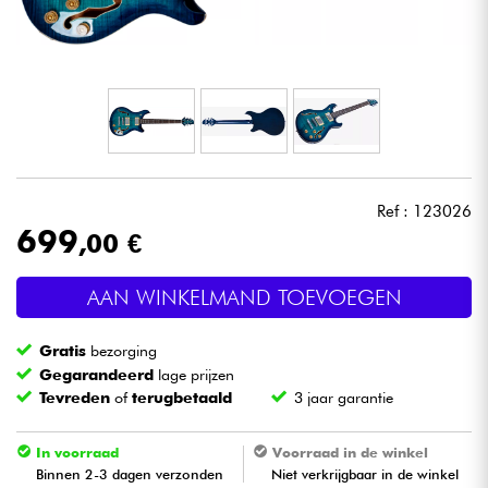
Hoofdtelefoon
Microfoon
DJ
Live Sound
Ref : 123026
699
,00 €
Licht
AAN WINKELMAND TOEVOEGEN
Drums & percussie
Gratis
bezorging
Blaasinstrument
Gegarandeerd
lage prijzen
Tevreden
of
terugbetaald
3 jaar garantie
Viool & Quatuor
In voorraad
Voorraad in de winkel
Binnen 2-3 dagen verzonden
Niet verkrijgbaar in de winkel
Kinderen