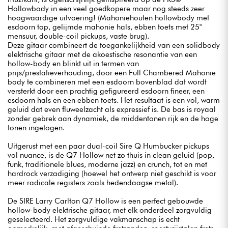
Hollowbody in een veel goedkopere maar nog steeds zeer
hoogwaardige uitvoering! (Mahoniehouten hollowbody met
esdoorn top, gelijmde mahonie hals, ebben toets met 25"
mensuur, double-coil pickups, vaste brug).
Deze gitaar combineert de toegankelijkheid van een solidbody
elektrische gitaar met de akoestische resonantie van een
hollow-body en blinkt uit in termen van
prijs/prestatieverhouding, door een Full Chambered Mahonie
body te combineren met een esdoorn bovenblad dat wordt
versterkt door een prachtig gefigureerd esdoorn fineer, een
esdoorn hals en een ebben toets. Het resultaat is een vol, warm
geluid dat even fluweelzacht als expressief is. De bas is royaal
zonder gebrek aan dynamiek, de middentonen rijk en de hoge
tonen ingetogen.
Uitgerust met een paar dual-coil Sire Q Humbucker pickups
vol nuance, is de Q7 Hollow net zo thuis in clean geluid (pop,
funk, traditionele blues, moderne jazz) en crunch, tot en met
hardrock verzadiging (hoewel het ontwerp niet geschikt is voor
meer radicale registers zoals hedendaagse metal).
De SIRE Larry Carlton Q7 Hollow is een perfect gebouwde
hollow-body elektrische gitaar, met elk onderdeel zorgvuldig
geselecteerd. Het zorgvuldige vakmanschap is echt