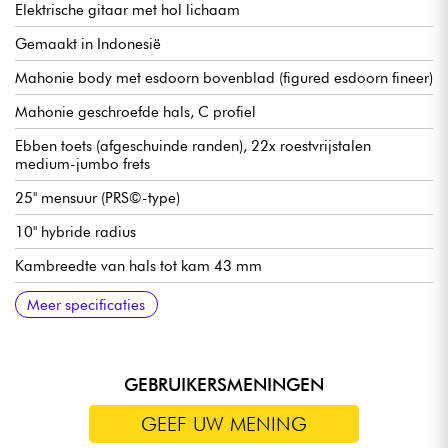
Elektrische gitaar met hol lichaam
Gemaakt in Indonesië
Mahonie body met esdoorn bovenblad (figured esdoorn fineer)
Mahonie geschroefde hals, C profiel
Ebben toets (afgeschuinde randen), 22x roestvrijstalen
medium-jumbo frets
25" mensuur (PRS©-type)
10" hybride radius
Kambreedte van hals tot kam 43 mm
Sire Q humbucker-elementen met dubbele spoel
Volume voor elke pickup
Toon voor elke pickup
Keuzeschakelaar voor 3 pickups
Vaste brug Sire Modern Tune-O-Matic & Aluminium Stop Tail
Sire Premium vergrendelbare stemmechanieken
Hoogglans afwerking
Meer specificaties
Piece
GEBRUIKERSMENINGEN
GEEF UW MENING