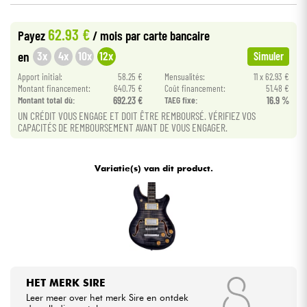
62.93 €
Kabels & toebehoren
Payez
/ mois
par carte bancaire
3x
4x
10x
12x
en
Simuler
HiFi
Apport initial:
58.25 €
Mensualités:
11 x 62.93 €
Montant financement:
640.75 €
Coût financement:
51.48 €
Montant total dù:
692.23 €
TAEG fixe:
16.9 %
Sets
UN CRÉDIT VOUS ENGAGE ET DOIT ÊTRE REMBOURSÉ. VÉRIFIEZ VOS
CAPACITÉS DE REMBOURSEMENT AVANT DE VOUS ENGAGER.
Bekijk onze merken
Variatie(s) van dit product.
HET MERK SIRE
Leer meer over het merk Sire en ontdek