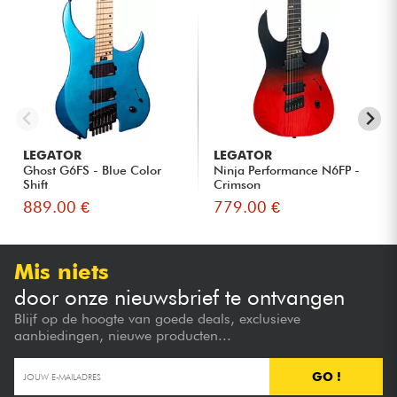
LEGATOR
LEGATOR
Ghost G6FS - Blue Color
Ninja Performance N6FP -
Shift
Crimson
889.00 €
779.00 €
Mis niets
door onze nieuwsbrief te ontvangen
Blijf op de hoogte van goede deals, exclusieve
aanbiedingen, nieuwe producten...
GO !