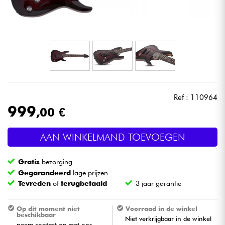
Hoofdtelefoon
Microfoon
DJ
Live Sound
Ref : 110964
999
,00 €
Licht
AAN WINKELMAND TOEVOEGEN
Drums & percussie
Gratis
bezorging
Blaasinstrument
Gegarandeerd
lage prijzen
Tevreden
of
terugbetaald
3 jaar garantie
Viool & Quatuor
Op dit moment niet
Voorraad in de winkel
beschikbaar
Niet verkrijgbaar in de winkel
Kinderen
neem contact op met ons