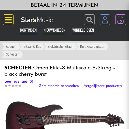
BETAAL IN 24 TERMIJNEN
0
KORTINGEN
NIEUWIGHEDEN
WINKELGIDSEN
Langue
Accueil
Gitaar & Bas
Elektrische Gitaar
Multi-scale gitaar
Schecter
Gitaar & Bas
SCHECTER
Omen Elite-8 Multiscale 8-String -
black cherry burst
Versterker & Effecten
Lees recensies (0)
★
★
★
★
★
★
★
★
★
★
Gerelateerde accessoires
Vergelijkbare producten
Toetsenbord & Piano
Synths & samplers
Home-studio