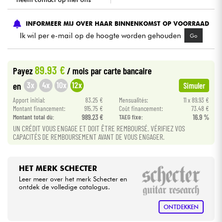
Kabels & toebehoren
INFORMEER MIJ OVER HAAR BINNENKOMST OP VOORRAAD
Ik wil per e-mail op de hoogte worden gehouden
Go
HiFi
89.93 €
Payez
/ mois
par carte bancaire
Sets
3x
4x
10x
12x
en
Simuler
Bekijk onze merken
Apport initial:
83.25 €
Mensualités:
11 x 89.93 €
Montant financement:
915.75 €
Coût financement:
73.48 €
Montant total dù:
989.23 €
TAEG fixe:
16.9 %
UN CRÉDIT VOUS ENGAGE ET DOIT ÊTRE REMBOURSÉ. VÉRIFIEZ VOS
CAPACITÉS DE REMBOURSEMENT AVANT DE VOUS ENGAGER.
HET MERK SCHECTER
Leer meer over het merk Schecter en
ontdek de volledige catalogus.
ONTDEKKEN