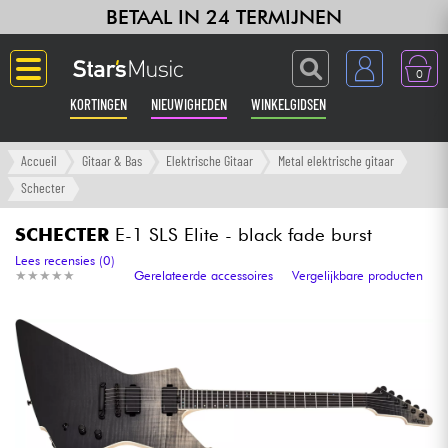
BETAAL IN 24 TERMIJNEN
0
KORTINGEN
NIEUWIGHEDEN
WINKELGIDSEN
Langue
Accueil
Gitaar & Bas
Elektrische Gitaar
Metal elektrische gitaar
Schecter
Gitaar & Bas
SCHECTER
E-1 SLS Elite - black fade burst
Versterker & Effecten
Lees recensies (0)
★
★
★
★
★
★
★
★
★
★
Gerelateerde accessoires
Vergelijkbare producten
Toetsenbord & Piano
Synths & samplers
Home-studio