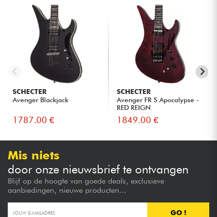
SCHECTER
SCHECTER
Avenger Blackjack
Avenger FR S Apocalypse -
RED REIGN
1787.00 €
1849.00 €
Mis niets
door onze nieuwsbrief te ontvangen
Blijf op de hoogte van goede deals, exclusieve
aanbiedingen, nieuwe producten...
GO !