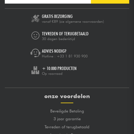
GRATIS BEZORGING
vanaf €89
(zie algemene voorwaarden)
TEVREDEN OF TERUGBETAALD
30 dagen bedenktijd
ADVIES NODIG?
Hotline :
+33 1 81 930 900
+ 10.000 PRODUCTEN
Op voorraad
onze voordelen
Beveiligde Betaling
3 jaar garantie
Tevreden of terugbetaald