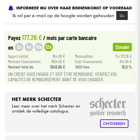
INFORMEER MIJ OVER HAAR BINNENKOMST OP VOORRAAD
Kabels & toebehoren
Ik wil per e-mail op de hoogte worden gehouden
Go
HiFi
177.26 €
Payez
/ mois
par carte bancaire
3x
4x
10x
12x
en
Simuler
Sets
Apport initial:
164.08 €
Mensualités:
11 x 177.26 €
Montant financement:
1804.92 €
Coût financement:
144.94 €
Bekijk onze merken
Montant total dù:
1949.86 €
TAEG fixe:
16.9 %
UN CRÉDIT VOUS ENGAGE ET DOIT ÊTRE REMBOURSÉ. VÉRIFIEZ VOS
CAPACITÉS DE REMBOURSEMENT AVANT DE VOUS ENGAGER.
HET MERK SCHECTER
Leer meer over het merk Schecter en
ontdek de volledige catalogus.
ONTDEKKEN