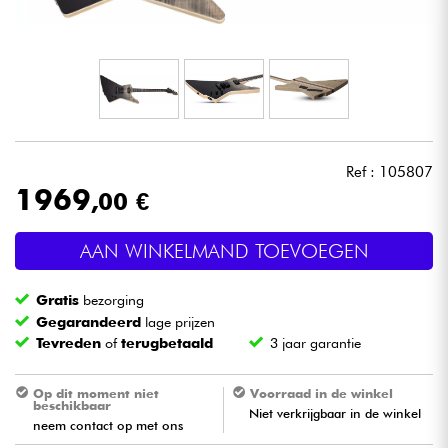
Hoofdtelefoon
Microfoon
DJ
Ref : 105807
Live Sound
1969
,00 €
Licht
AAN WINKELMAND TOEVOEGEN
Drums & percussie
Gratis
bezorging
Gegarandeerd
lage prijzen
Blaasinstrument
Tevreden
of
terugbetaald
3 jaar garantie
Viool & Quatuor
Op dit moment niet
Voorraad in de winkel
beschikbaar
Niet verkrijgbaar in de winkel
neem contact op met ons
Kinderen