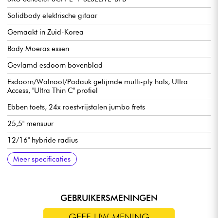
Solidbody elektrische gitaar
Gemaakt in Zuid-Korea
Body Moeras essen
Gevlamd esdoorn bovenblad
Esdoorn/Walnoot/Padauk gelijmde multi-ply hals, Ultra
Access, "Ultra Thin C" profiel
Ebben toets, 24x roestvrijstalen jumbo frets
25,5" mensuur
12/16" hybride radius
Halsbreedte 1e fret 1.653" (42 mm)
Halsdikte 1e fret 19 mm
Halsdikte 12e fret 20 mm
Fishman Fluence Modern actieve dubbele spoel pickups
2x voicings per pickup
Volume (Push-Pull), Toon (Push-Pull), 3-weg schakelaar
Brug / TonePros T3BT TOM & T1Z staartstuk
Schecter locking mechanieken
Graph Tech XL Zwart Tusq Kam
Hoogglans afwerking
Meer specificaties
(keramische VIII brug magneten / AlNiCo 5 hals)
GEBRUIKERSMENINGEN
GEEF UW MENING