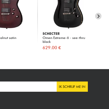
SCHECTER
SC
lnut satin
Omen Extreme-6 - see-thru
Om
black
629.00 €
52
IK SCHRIJF ME IN