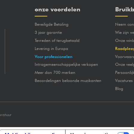
onze voordelen
Bruikb
Beveiligde Betaling
Neem cont
3 jaar garantie
Wie zijn w
Tevreden of terugbetaald
Onze wink
Levering in Europa
Raadplee
Voor professionelen
Voorwaar
Intragemeenschappelijke verkopen
Onze veel
Meer dan 700 merken
Persoonli
Beoordelingen beloonde muzikanten
Vacatures
Blog
aratuur