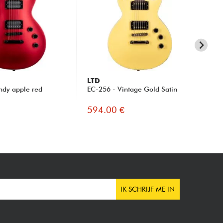
LTD
SP
ndy apple red
EC-256 - Vintage Gold Satin
V-
ST
594.00 €
54
IK SCHRIJF ME IN