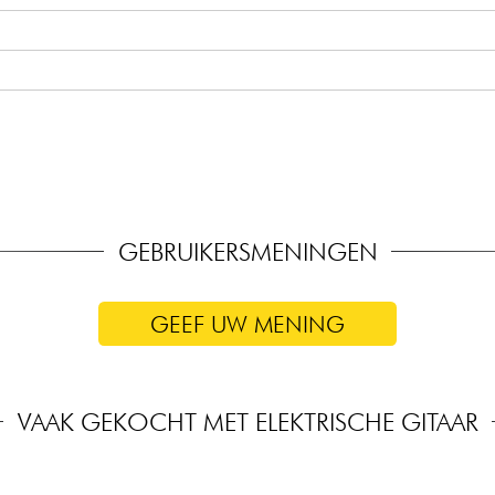
r-elementen
GEBRUIKERSMENINGEN
GEEF UW MENING
VAAK GEKOCHT MET ELEKTRISCHE GITAAR