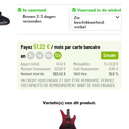
In voorraad
Voorraad in de winkel
Binnen 2-3 dagen
Zie
verzonden
beschikbaarheid.
winkel
•
Star
'
S
Music
BORDEAUX
51.22 €
Payez
/ mois
par carte bancaire
3x
4x
10x
12x
en
Simuler
Apport initial:
47.42 €
Mensualités:
11 x 51.22 €
Montant financement:
521.58 €
Coût financement:
41.84 €
Montant total dù:
563.42 €
TAEG fixe:
16.9 %
UN CRÉDIT VOUS ENGAGE ET DOIT ÊTRE REMBOURSÉ. VÉRIFIEZ
VOS CAPACITÉS DE REMBOURSEMENT AVANT DE VOUS ENGAGER.
Variatie(s) van dit product.