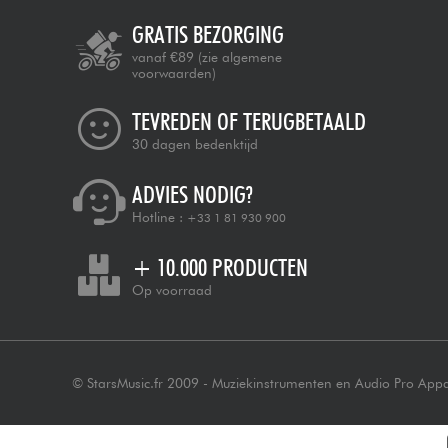
GRATIS BEZORGING
vanaf €89
(zie algemene
voorwaarden)
TEVREDEN OF TERUGBETAALD
30 dagen bedenktijd
ADVIES NODIG?
Hotline :
+33 1 81 930 900
+ 10.000 PRODUCTEN
Op voorraad
© StarsMusic.fr 2009 - Muziekinstrumenten en Audio Pro App