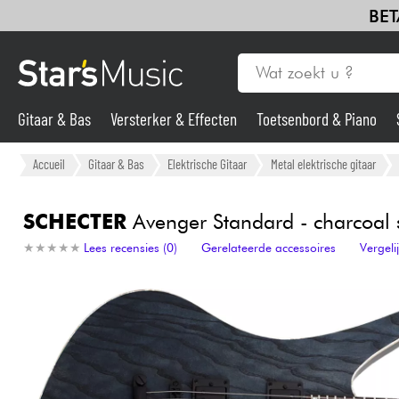
BET
Gitaar & Bas
Versterker & Effecten
Toetsenbord & Piano
Gitaar & Bas
Accueil
Gitaar & Bas
Elektrische Gitaar
Metal elektrische gitaar
Synths & samplers
SCHECTER
Avenger Standard - charcoal 
★
★
★
★
★
★
★
★
★
★
Lees recensies (0)
Gerelateerde accessoires
Vergel
Microfoon
Licht
Viool & Quatuor