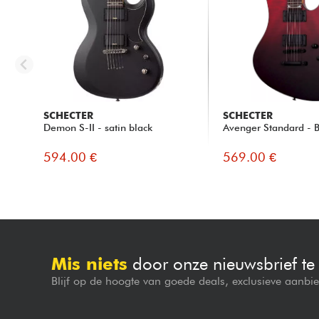
SCHECTER
SCHECTER
Demon S-II - satin black
Avenger Standard - B
594.00 €
569.00 €
Mis niets
door onze nieuwsbrief t
Blijf op de hoogte van goede deals, exclusieve aanbi