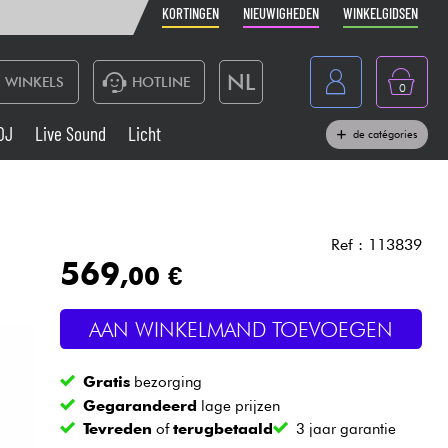
KORTINGEN
NIEUWIGHEDEN
WINKELGIDSEN
NL
WINKELS
HOTLINE
0
France
DJ
Live Sound
Licht
de catégories
Belgique
Toetsenbord & Piano
België
Hoofdtelefoon
España
Ref : 113839
569
,00 €
Deutschland
Live Sound
English
AAN WINKELMAND TOEVOEGEN
Blaasinstrument
Gratis
bezorging
Kabels & toebehoren
Gegarandeerd
lage prijzen
Tevreden
of
terugbetaald
3 jaar garantie