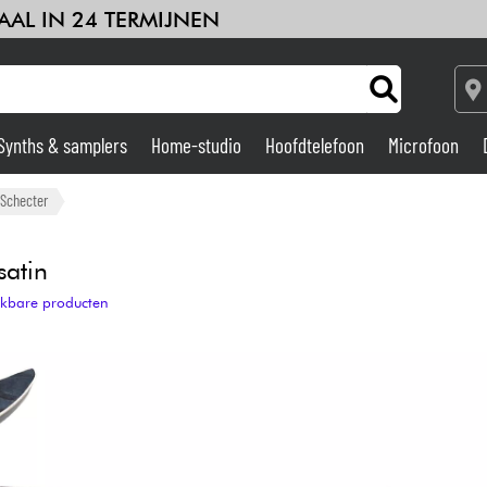
AAL IN 24 TERMIJNEN
Synths & samplers
Home-studio
Hoofdtelefoon
Microfoon
Versterker & Effecten
Schecter
Home-studio
satin
ijkbare producten
DJ
Drums & percussie
Kinderen