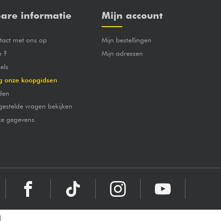
are informatie
Mijn account
act met ons op
Mijn bestellingen
e ?
Mijn adressen
els
g onze koopgidsen
den
gestelde vragen bekijken
jke gegevens