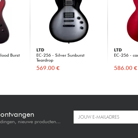
LTD
LTD
lood Burst
EC-256 - Silver Sunburst
EC-256 - ca
Teardrop
569.00 €
586.00 €
e ontvangen
edingen, nieuwe producten...