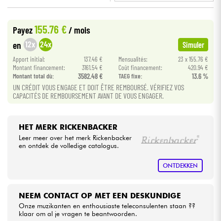
•
Star
'
S
Music
LYON
Kabels & toebehoren
155.76 €
Payez
/ mois
12x
24x
en
Simuler
HiFi
Apport initial:
137.46 €
Mensualités:
23 x 155.76 €
Montant financement:
3161.54 €
Coût financement:
420.94 €
Montant total dù:
3582.48 €
TAEG fixe:
13.6 %
Sets
UN CRÉDIT VOUS ENGAGE ET DOIT ÊTRE REMBOURSÉ. VÉRIFIEZ VOS
CAPACITÉS DE REMBOURSEMENT AVANT DE VOUS ENGAGER.
Bekijk onze merken
HET MERK RICKENBACKER
Leer meer over het merk Rickenbacker
en ontdek de volledige catalogus.
ONTDEKKEN
NEEM CONTACT OP MET EEN DESKUNDIGE
Onze muzikanten en enthousiaste teleconsulenten staan ??
klaar om al je vragen te beantwoorden.