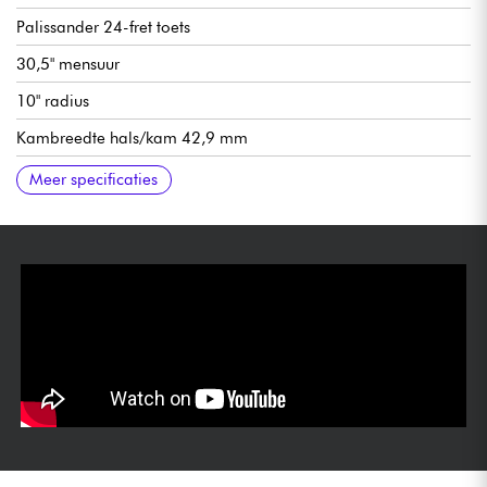
Palissander 24-fret toets
30,5" mensuur
10" radius
Kambreedte hals/kam 42,9 mm
Rickenbacker Hot Toaster Top pickups
Volume 1 (hals)
Volume 2 (brug)
Toon 1 (hals)
Toon 2 (brug) vintage/modern push-pull
pickupschakelaar met 3x positie
RIC V2 brug brug/brug
Meer specificaties