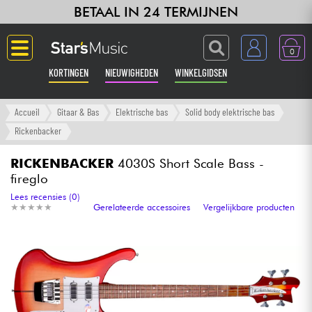
BETAAL IN 24 TERMIJNEN
0
KORTINGEN
NIEUWIGHEDEN
WINKELGIDSEN
Langue
Accueil
Gitaar & Bas
Elektrische bas
Solid body elektrische bas
Rickenbacker
Gitaar & Bas
RICKENBACKER
4030S Short Scale Bass -
fireglo
Versterker & Effecten
Lees recensies (0)
★
★
★
★
★
★
★
★
★
★
Gerelateerde accessoires
Vergelijkbare producten
Toetsenbord & Piano
Synths & samplers
Home-studio