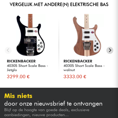
VERGELIJK MET ANDERE(N) ELEKTRISCHE BAS
RICKENBACKER
RICKENBACKER
4030S Short Scale Bass -
4030S Short Scale Bass -
Jetglo
walnut
3299.00 €
3333.00 €
Mis niets
door onze nieuwsbrief te ontvangen
Blijf op de hoogte van goede deals, exclusieve
aanbiedingen, nieuwe producten...