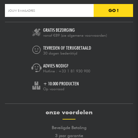
GO !
GRATIS BEZORGING
vanaf €89
(zie algemene voorwaarden)
TEVREDEN OF TERUGBETAALD
30 dagen bedenktijd
ADVIES NODIG?
Hotline :
+33 1 81 930 900
+ 10.000 PRODUCTEN
Op voorraad
onze voordelen
Beveiligde Betaling
3 jaar garantie