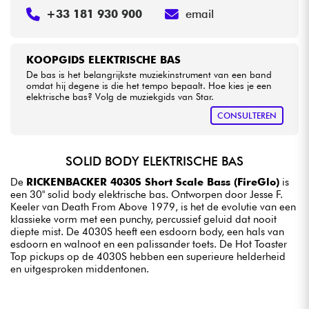
+33 181 930 900
email
KOOPGIDS ELEKTRISCHE BAS
De bas is het belangrijkste muziekinstrument van een band
omdat hij degene is die het tempo bepaalt. Hoe kies je een
elektrische bas? Volg de muziekgids van Star.
CONSULTEREN
SOLID BODY ELEKTRISCHE BAS
De
RICKENBACKER 4030S Short Scale Bass (FireGlo)
is
een 30" solid body elektrische bas. Ontworpen door Jesse F.
Keeler van Death From Above 1979, is het de evolutie van een
klassieke vorm met een punchy, percussief geluid dat nooit
diepte mist. De 4030S heeft een esdoorn body, een hals van
esdoorn en walnoot en een palissander toets. De Hot Toaster
Top pickups op de 4030S hebben een superieure helderheid
en uitgesproken middentonen.