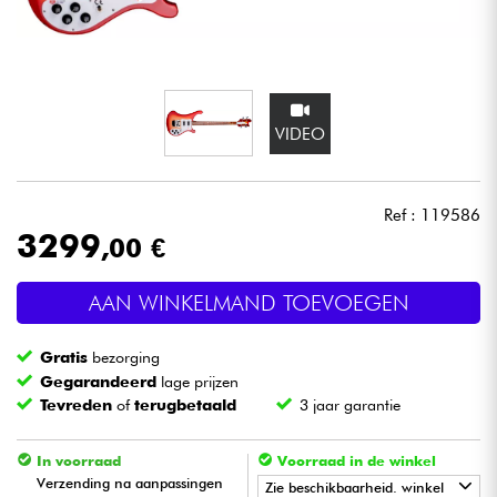
Hoofdtelefoon
Microfoon
VIDEO
DJ
Live Sound
Ref : 119586
3299
,00 €
Licht
AAN WINKELMAND TOEVOEGEN
Drums & percussie
Gratis
bezorging
Blaasinstrument
Gegarandeerd
lage prijzen
Tevreden
of
terugbetaald
3 jaar garantie
Viool & Quatuor
In voorraad
Voorraad in de winkel
Verzending na aanpassingen
Zie beschikbaarheid. winkel
Kinderen