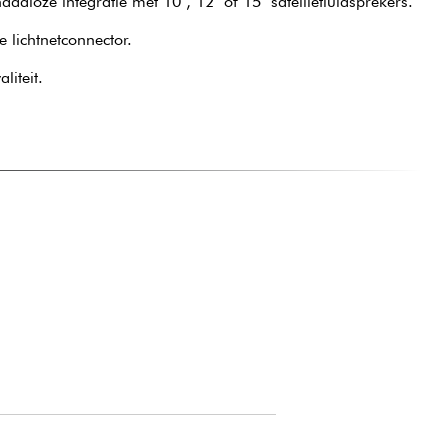
dloze integratie met 10", 12" of 15" satellietluidsprekers.
e lichtnetconnector.
iteit.