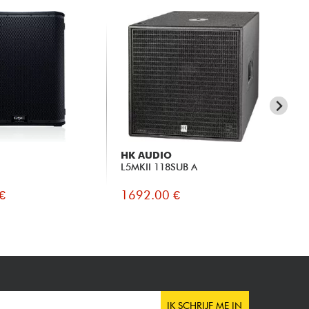
HK AUDIO
JB
L5MKII 118SUB A
EO
€
1692.00 €
89
IK SCHRIJF ME IN