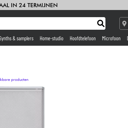
AAL IN 24 TERMIJNEN
Synths & samplers
Home-studio
Hoofdtelefoon
Microfoon
Versterker & Effecten
Home-studio
ijkbare producten
DJ
Drums & percussie
Kinderen