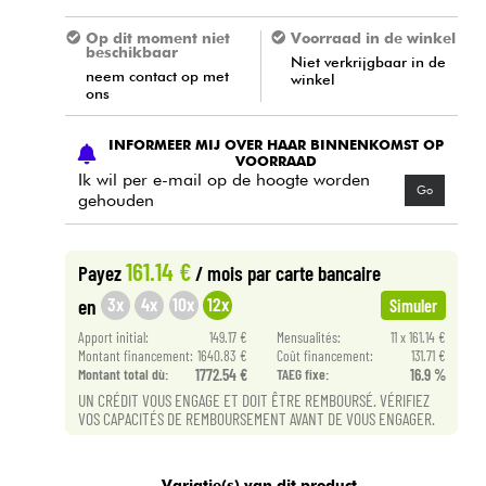
Op dit moment niet
Voorraad in de winkel
beschikbaar
Niet verkrijgbaar in de
neem contact op met
winkel
ons
INFORMEER MIJ OVER HAAR BINNENKOMST OP
VOORRAAD
Ik wil per e-mail op de hoogte worden
Go
gehouden
161.14 €
Payez
/ mois
par carte bancaire
3x
4x
10x
12x
en
Simuler
Apport initial:
149.17 €
Mensualités:
11 x 161.14 €
Montant financement:
1640.83 €
Coût financement:
131.71 €
Montant total dù:
1772.54 €
TAEG fixe:
16.9 %
UN CRÉDIT VOUS ENGAGE ET DOIT ÊTRE REMBOURSÉ. VÉRIFIEZ
VOS CAPACITÉS DE REMBOURSEMENT AVANT DE VOUS ENGAGER.
Variatie(s) van dit product.