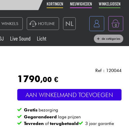
KORTINGEN
NIEUWIGHEDEN
WINKELGIDSEN
NL
WINKELS
HOTLINE
0
France
DJ
Live Sound
Licht
de catégories
Belgique
Toetsenbord & Piano
België
Hoofdtelefoon
España
Ref : 120044
1790
,00 €
Deutschland
Live Sound
English
AAN WINKELMAND TOEVOEGEN
Blaasinstrument
Gratis
bezorging
Kabels & toebehoren
Gegarandeerd
lage prijzen
Tevreden
of
terugbetaald
3 jaar garantie