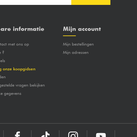
are informatie
Mijn account
act met ons op
Mijn bestellingen
e ?
Mijn adressen
els
g onze koopgidsen
den
gestelde vragen bekijken
jke gegevens