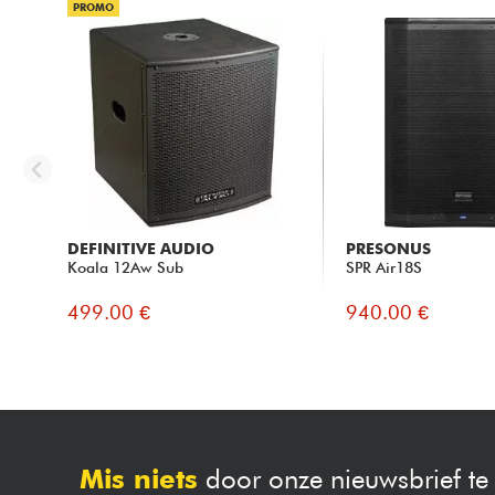
PROMO
DEFINITIVE AUDIO
PRESONUS
Koala 12Aw Sub
SPR Air18S
499.00 €
940.00 €
Mis niets
door onze nieuwsbrief t