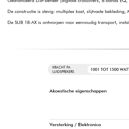
Geavanceerd DSP-beheer (digitale crossovers, 8-bands EQ, ve
De constructie is stevig: multiplex kast, slijtvaste bekledin
De SUB 18-AX is ontworpen voor eenvoudig transport, install
KRACHT PA
1001 TOT 1500 WAT
LUIDSPREKERS
Akoestische eigenschappen
Versterking / Elektronica