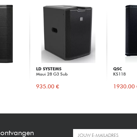
LD SYSTEMS
QSC
Maui 28 G3 Sub
KS118
935.00 €
1930.00 
e ontvangen