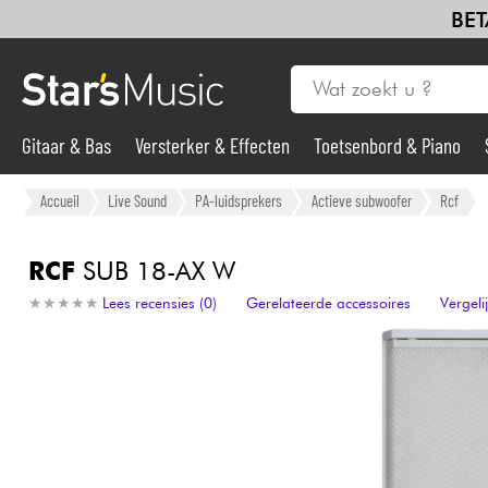
BET
Gitaar & Bas
Versterker & Effecten
Toetsenbord & Piano
Gitaar & Bas
Accueil
Live Sound
PA-luidsprekers
Actieve subwoofer
Rcf
Synths & samplers
RCF
SUB 18-AX W
★
★
★
★
★
★
★
★
★
★
Lees recensies (0)
Gerelateerde accessoires
Vergel
Microfoon
Licht
Viool & Quatuor