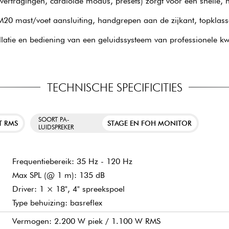
rtragingen, cardioïde modus, presets) zorgt voor een snelle, naa
g, M20 mast/voet aansluiting, handgrepen aan de zijkant, topklass
atie en bediening van een geluidssysteem van professionele kwal
TECHNISCHE SPECIFICITIES
SOORT PA-
T RMS
STAGE EN FOH MONITOR
LUIDSPREKER
Frequentiebereik: 35 Hz - 120 Hz
Max SPL (@ 1 m): 135 dB
Driver: 1 × 18", 4" spreekspoel
Type behuizing: basreflex
Vermogen: 2.200 W piek / 1.100 W RMS