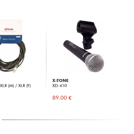
X-TONE
LR (M) / XLR (F)
XD-410
89.00 €