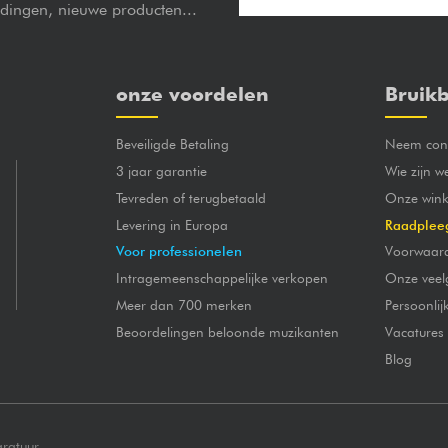
edingen, nieuwe producten...
onze voordelen
Bruikb
Beveiligde Betaling
Neem cont
3 jaar garantie
Wie zijn w
Tevreden of terugbetaald
Onze wink
Levering in Europa
Raadplee
Voor professionelen
Voorwaar
Intragemeenschappelijke verkopen
Onze veel
Meer dan 700 merken
Persoonli
Beoordelingen beloonde muzikanten
Vacatures
Blog
aratuur