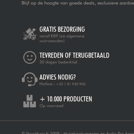
Blijf op de hoogte van goede deals, exclusieve aanbi
GRATIS BEZORGING
vanaf €89
(zie algemene
voorwaarden)
TEVREDEN OF TERUGBETAALD
30 dagen bedenktijd
ADVIES NODIG?
Hotline :
+33 1 81 930 900
+ 10.000 PRODUCTEN
Op voorraad
© StarsMusic.fr 2009 - Muziekinstrumenten en Audio Pro App