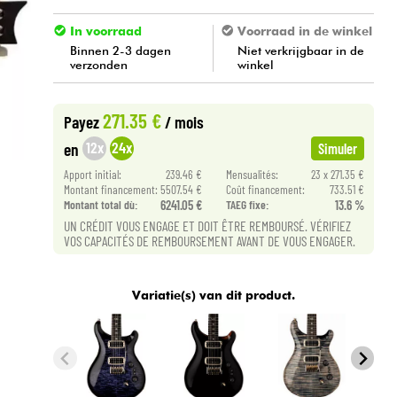
In voorraad
Voorraad in de winkel
Binnen 2-3 dagen
Niet verkrijgbaar in de
verzonden
winkel
271.35 €
Payez
/ mois
12x
24x
en
Simuler
Apport initial:
239.46 €
Mensualités:
23 x 271.35 €
Montant financement:
5507.54 €
Coût financement:
733.51 €
Montant total dù:
6241.05 €
TAEG fixe:
13.6 %
UN CRÉDIT VOUS ENGAGE ET DOIT ÊTRE REMBOURSÉ. VÉRIFIEZ
VOS CAPACITÉS DE REMBOURSEMENT AVANT DE VOUS ENGAGER.
Variatie(s) van dit product.