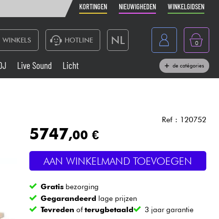
KORTINGEN
NIEUWIGHEDEN
WINKELGIDSEN
NL
WINKELS
HOTLINE
0
France
DJ
Live Sound
Licht
de catégories
Belgique
Toetsenbord & Piano
België
Hoofdtelefoon
España
Ref : 120752
5747
,00 €
Deutschland
Live Sound
English
AAN WINKELMAND TOEVOEGEN
Blaasinstrument
Gratis
bezorging
Kabels & toebehoren
Gegarandeerd
lage prijzen
Tevreden
of
terugbetaald
3 jaar garantie