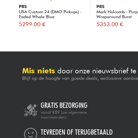
PRS
PRS
USA Custom 24 (DMO Pickups) -
Mark Holcomb - Purp
Faded Whale Blue
Wraparound Burst
5299.00 €
5353.00 €
Mis niets
door onze nieuwsbrief t
Blijf op de hoogte van goede deals, exclusieve aanbi
GRATIS BEZORGING
vanaf €89
(zie algemene
voorwaarden)
TEVREDEN OF TERUGBETAALD