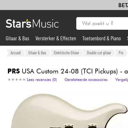
BET
Gitaar & Bas
Versterker & Effecten
Toetsenbord & Piano
Gitaar & Bas
Accueil
Gitaar & Bas
Elektrische Gitaar
Double cut gitaar
Prs
Synths & samplers
PRS
USA Custom 24-08 (TCI Pickups) - an
★
★
★
★
★
★
★
★
★
★
Lees recensies (0)
Gerelateerde accessoires
Vergel
Microfoon
Licht
Viool & Quatuor