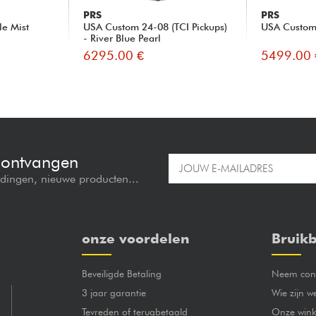
PRS
PRS
le Mist
USA Custom 24-08 (TCI Pickups)
USA Custom 
- River Blue Pearl
6295.00 €
5499.00 
e ontvangen
edingen, nieuwe producten...
onze voordelen
Bruikb
Beveiligde Betaling
Neem cont
3 jaar garantie
Wie zijn w
Tevreden of terugbetaald
Onze wink