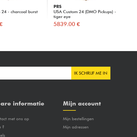
PRS
PR
24 - charcoal burst
USA Custom 24 (DMO Pickups) -
USA
tiger eye
Bla
€
5839.00 €
54
IK SCHRIJF ME IN
are informatie
Mijn account
act met ons op
Mijn bestellingen
e ?
Mijn adressen
els