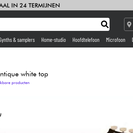
AAL IN 24 TERMIJNEN
Synths & samplers
Home-studio
Hoofdtelefoon
Microfoon
Versterker & Effecten
Home-studio
tique white top
ijkbare producten
DJ
Drums & percussie
Kinderen