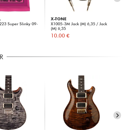
L
X-TONE
X-
 2223 Super Slinky 09-
X1005-3M Jack (M) 6,35 / Jack
XG3
(M) 6,35
10.00 €
8.
R