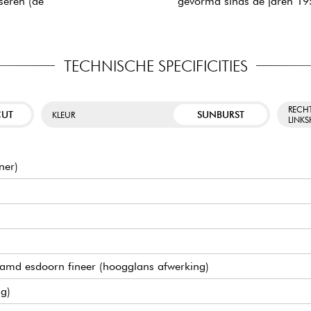
seren (de
gevormd sinds de jaren 19
TECHNISCHE SPECIFICITIES
RECH
CUT
SUNBURST
KLEUR
LINK
ner)
amd esdoorn fineer (hoogglans afwerking)
ng)