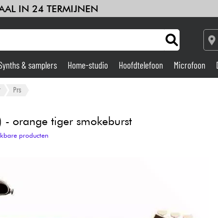
AAL IN 24 TERMIJNEN
Synths & samplers
Home-studio
Hoofdtelefoon
Microfoon
Versterker & Effecten
r
Prs
Home-studio
 - orange tiger smokeburst
ijkbare producten
DJ
Drums & percussie
Kinderen