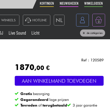
KORTINGEN
NIEUWIGHEDEN
WINKELGIDSEN
NL
WINKELS
HOTLINE
0
France
DJ
Live Sound
Licht
de catégories
Belgique
Toetsenbord & Piano
België
Hoofdtelefoon
España
Ref : 120589
1870
,00 €
Deutschland
Live Sound
English
AAN WINKELMAND TOEVOEGEN
Blaasinstrument
Gratis
bezorging
Kabels & toebehoren
Gegarandeerd
lage prijzen
Tevreden
of
terugbetaald
3 jaar garantie