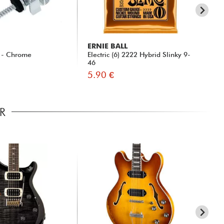
ERNIE BALL
ER
r - Chrome
Electric (6) 2222 Hybrid Slinky 9-
Ele
46
42
5.90 €
5.
R