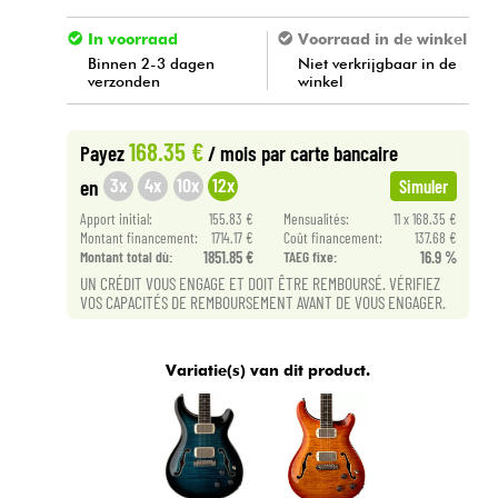
In voorraad
Voorraad in de winkel
Binnen 2-3 dagen
Niet verkrijgbaar in de
verzonden
winkel
168.35 €
Payez
/ mois
par carte bancaire
3x
4x
10x
12x
en
Simuler
Apport initial:
155.83 €
Mensualités:
11 x 168.35 €
Montant financement:
1714.17 €
Coût financement:
137.68 €
Montant total dù:
1851.85 €
TAEG fixe:
16.9 %
UN CRÉDIT VOUS ENGAGE ET DOIT ÊTRE REMBOURSÉ. VÉRIFIEZ
VOS CAPACITÉS DE REMBOURSEMENT AVANT DE VOUS ENGAGER.
Variatie(s) van dit product.