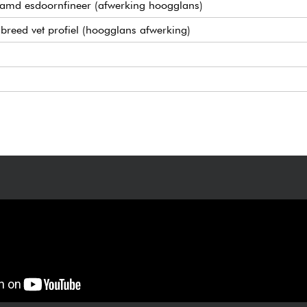
amd esdoornfineer (afwerking hoogglans)
breed vet profiel (hoogglans afwerking)
 volume bij gebruik van speciale piezo uitgang)
ckups
nieken