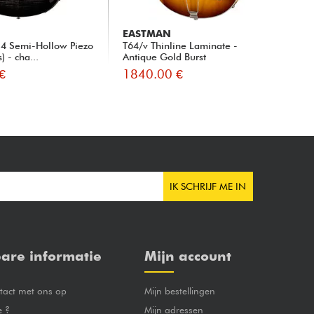
EASTMAN
EA
4 Semi-Hollow Piezo
T64/v Thinline Laminate -
Thi
) - cha...
Antique Gold Burst
€
1840.00 €
17
IK SCHRIJF ME IN
are informatie
Mijn account
act met ons op
Mijn bestellingen
e ?
Mijn adressen