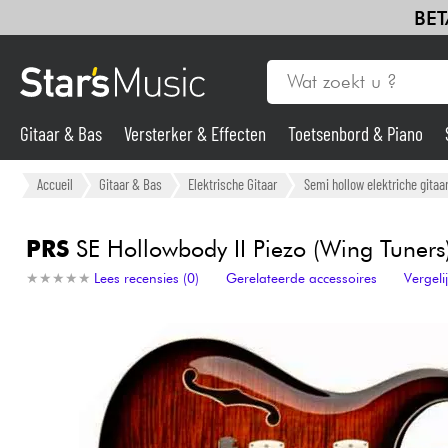
BET
Gitaar & Bas
Versterker & Effecten
Toetsenbord & Piano
Gitaar & Bas
Accueil
Gitaar & Bas
Elektrische Gitaar
Semi hollow elektriche gitaa
Synths & samplers
PRS
SE Hollowbody II Piezo (Wing Tuners)
★
★
★
★
★
★
★
★
★
★
Lees recensies (0)
Gerelateerde accessoires
Vergel
Microfoon
Licht
Viool & Quatuor