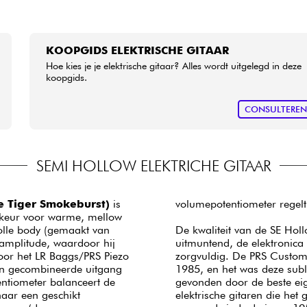
KOOPGIDS ELEKTRISCHE GITAAR
Hoe kies je je elektrische gitaar? Alles wordt uitgelegd in deze
koopgids.
CONSULTERE
SEMI HOLLOW ELEKTRICHE GITAAR
e Tiger Smokeburst)
is
volumepotentiometer regelt
rkeur voor warme, mellow
holle body (gemaakt van
De kwaliteit van de SE Holl
 amplitude, waardoor hij
uitmuntend, de elektronica
voor het LR Baggs/PRS Piezo
zorgvuldig. De PRS Custom 
en gecombineerde uitgang
1985, en het was deze subli
entiometer balanceert de
gevonden door de beste e
naar een geschikt
elektrische gitaren die het