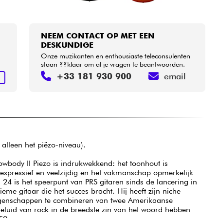
NEEM CONTACT OP MET EEN
DESKUNDIGE
Onze muzikanten en enthousiaste teleconsulenten
staan ??klaar om al je vragen te beantwoorden.
+33 181 930 900
email
N
 alleen het piëzo-niveau).
owbody II Piezo is indrukwekkend: het toonhout is
 expressief en veelzijdig en het vakmanschap opmerkelijk
24 is het speerpunt van PRS gitaren sinds de lancering in
eme gitaar die het succes bracht. Hij heeft zijn niche
igenschappen te combineren van twee Amerikaanse
 geluid van rock in de breedste zin van het woord hebben