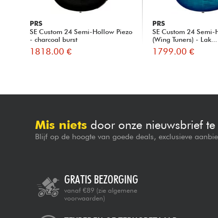
PRS
PRS
SE Custom 24 Semi-Hollow Piezo
SE Custom 24 Semi-H
- charcoal burst
(Wing Tuners) - Lak...
1818.00 €
1799.00 €
Mis niets
door onze nieuwsbrief t
Blijf op de hoogte van goede deals, exclusieve aanbi
GRATIS BEZORGING
vanaf €89
(zie algemene
voorwaarden)