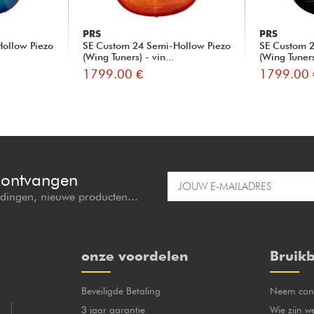
PRS
PRS
ollow Piezo
SE Custom 24 Semi-Hollow Piezo
SE Custom 2
(Wing Tuners) - vin...
(Wing Tuners
1799.00 €
1799.00 
e ontvangen
edingen, nieuwe producten...
onze voordelen
Bruikb
Beveiligde Betaling
Neem cont
3 jaar garantie
Wie zijn w