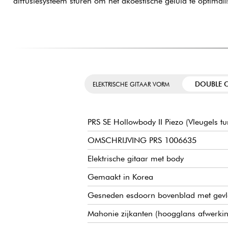
diffusiesysteem sturen om het akoestische geluid te optimali
DOUBLE 
ELEKTRISCHE GITAAR VORM
PRS SE Hollowbody II Piezo (Vleugels tu
OMSCHRIJVING PRS 1006635
Elektrische gitaar met body
Gemaakt in Korea
Gesneden esdoorn bovenblad met gevl
Mahonie zijkanten (hoogglans afwerki