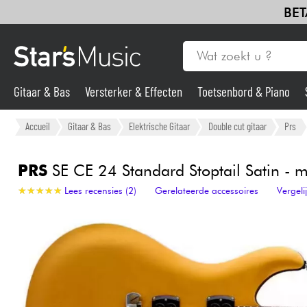
BET
Gitaar & Bas
Versterker & Effecten
Toetsenbord & Piano
Gitaar & Bas
Accueil
Gitaar & Bas
Elektrische Gitaar
Double cut gitaar
Prs
Synths & samplers
PRS
SE CE 24 Standard Stoptail Satin - me
★
★
★
★
★
★
★
★
★
★
Lees recensies (2)
Gerelateerde accessoires
Vergel
Microfoon
Licht
Viool & Quatuor