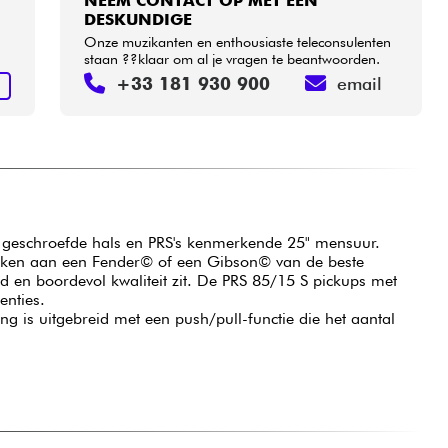
NEEM CONTACT OP MET EEN
DESKUNDIGE
Onze muzikanten en enthousiaste teleconsulenten
staan ??klaar om al je vragen te beantwoorden.
+33 181 930 900
email
N
l geschroefde hals en PRS's kenmerkende 25" mensuur.
nken aan een Fender© of een Gibson© van de beste
d en boordevol kwaliteit zit. De PRS 85/15 S pickups met
enties.
g is uitgebreid met een push/pull-functie die het aantal