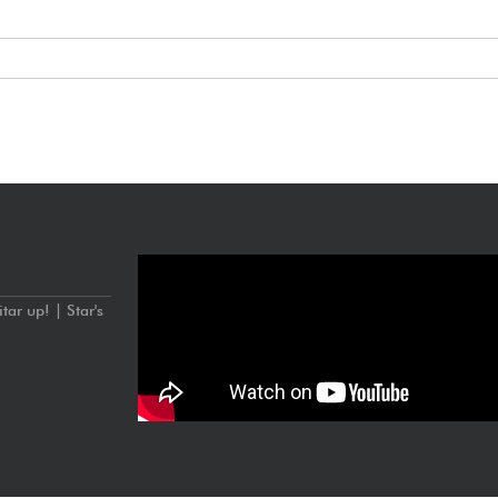
nieken
ar up! | Star's