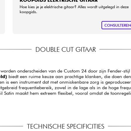
KOOPGIDS ELEKTRISCHE GITAAR
Hoe kies je je elektrische gitaar? Alles wordt uitgelegd in deze
koopgids.
CONSULTERE
DOUBLE CUT GITAAR
n worden onderscheiden van de Custom 24 door zijn Fender-stij
ld)
biedt een ruime keuze aan prachtige klanken, die doen de
 en is een instrument dat met onmiskenbare zorg is geproduceer
gebreid frequentiebereik, zowel in de lage als in de hoge frequ
l Satin maakt hem extreem flexibel, vooral omdat de toonregelin
TECHNISCHE SPECIFICITIES