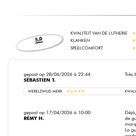
KWALITEIT VAN DE LUTHERIE
★
★
5,0
KLANKEN
★
★
5
SPEELCOMFORT
★
★
gepost op 28/06/2026 à 22:44
Très 
SÉBASTIEN T.
WERELDWIJD MERK
★
★
★
★
★
★
★
★
★
★
KWALI
gepost op 17/04/2026 à 10:00
Déjà,
RÉMY H.
de gu
marq
La gu
corde