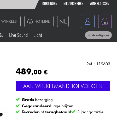
KORTINGEN
NIEUWIGHEDEN
WINKELGIDSEN
NL
WINKELS
HOTLINE
0
France
DJ
Live Sound
Licht
de catégories
Belgique
Toetsenbord & Piano
België
Hoofdtelefoon
España
Ref : 119603
489
,00 €
Deutschland
Live Sound
English
AAN WINKELMAND TOEVOEGEN
Blaasinstrument
Gratis
bezorging
Kabels & toebehoren
Gegarandeerd
lage prijzen
Tevreden
of
terugbetaald
3 jaar garantie