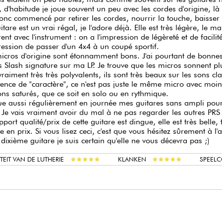
, d'habitude je joue souvent un peu avec les cordes d'origine, là 
donc commencé par retirer les cordes, nourrir la touche, baisser
itare est un vrai régal, je l'adore déjà. Elle est très légère, le ma
ent avec l'instrument : on a l'impression de légèreté et de facilit
ression de passer d'un 4x4 à un coupé sportif.
icros d'origine sont étonnamment bons. J'ai pourtant de bonne
s Slash signature sur ma LP. Je trouve que les micros sonnent pl
 vraiment très très polyvalents, ils sont très beaux sur les sons cla
rence de "caractère", ce n'est pas juste le même micro avec mo
ons saturés, que ce soit en solo ou en rythmique.
ue aussi régulièrement en journée mes guitares sans ampli pour
 Je vais vraiment avoir du mal à ne pas regarder les autres PRS
pport qualité/prix de cette guitare est dingue, elle est très belle, t
e en prix. Si vous lisez ceci, c'est que vous hésitez sûrement à l'
 dixième guitare je suis certain qu'elle ne vous décevra pas ;)
★
★
★
★
★
★
★
★
★
★
★
★
★
★
★
★
★
★
★
★
TEIT VAN DE LUTHERIE
KLANKEN
SPEEL