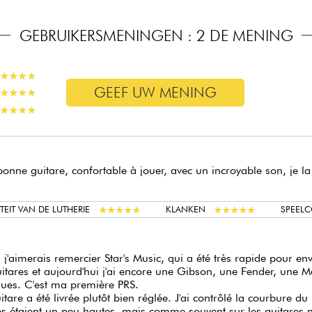
GEBRUIKERSMENINGEN : 2 DE MENING
★
★
★
★
★
★
★
★
GEEF UW MENING
★
★
★
★
★
★
★
★
★
★
★
★
★
★
★
★
bonne guitare, confortable à jouer, avec un incroyable son, je
★
★
★
★
★
★
★
★
★
★
★
★
★
★
★
★
★
★
★
★
TEIT VAN DE LUTHERIE
KLANKEN
SPEEL
 j'aimerais remercier Star's Music, qui a été très rapide pour en
itares et aujourd'hui j'ai encore une Gibson, une Fender, une Ma
ues. C'est ma première PRS.
itare a été livrée plutôt bien réglée. J'ai contrôlé la courbure
s étaient un peu hautes, mais comme souvent sur les guitares 