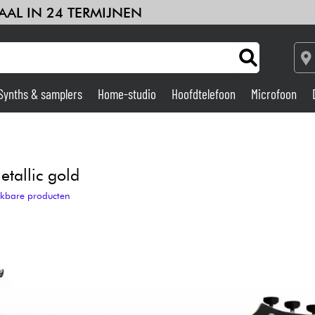
AAL IN 24 TERMIJNEN
Synths & samplers
Home-studio
Hoofdtelefoon
Microfoon
Versterker & Effecten
Home-studio
tallic gold
ijkbare producten
DJ
Drums & percussie
Kinderen