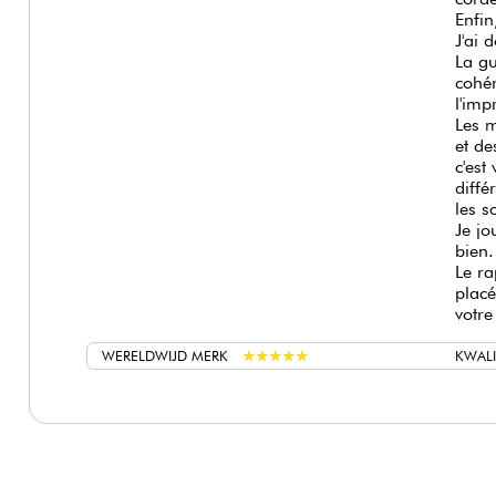
Enfin
J'ai 
La gu
cohér
l'imp
Les m
et de
c'est
diffé
les s
Je jo
bien.
Le ra
placé
votre
WERELDWIJD MERK
★
★
★
★
★
★
★
★
★
★
KWALI