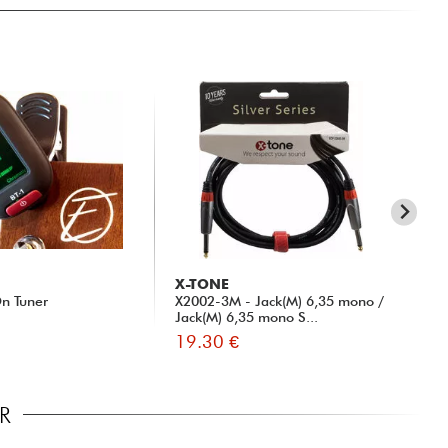
X-TONE
D'
n Tuner
X2002-3M - Jack(M) 6,35 mono /
PW-
Jack(M) 6,35 mono S...
Clo
19.30 €
9.
R