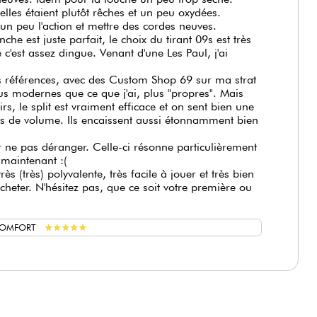
elles étaient plutôt rêches et un peu oxydées.
 un peu l'action et mettre des cordes neuves.
nche est juste parfait, le choix du tirant 09s est très
é c'est assez dingue. Venant d'une Les Paul, j'ai
s références, avec des Custom Shop 69 sur ma strat
us modernes que ce que j'ai, plus "propres". Mais
irs, le split est vraiment efficace et on sent bien une
ins de volume. Ils encaissent aussi étonnamment bien
 ne pas déranger. Celle-ci résonne particulièrement
 maintenant :(
rès (très) polyvalente, très facile à jouer et très bien
acheter. N'hésitez pas, que ce soit votre première ou
★
★
★
★
★
★
★
★
★
★
COMFORT