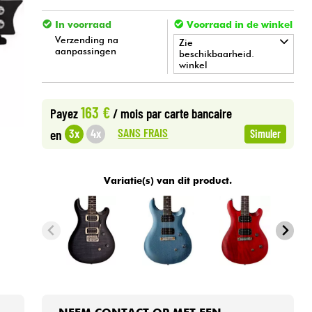
In voorraad
Voorraad in de winkel
Verzending na
Zie
aanpassingen
beschikbaarheid.
winkel
•
Star
'
S
Music
BRUXELLES
163 €
Payez
/ mois
par carte bancaire
•
Star
'
S
Music
LYON
SANS FRAIS
3x
4x
en
Simuler
•
Star
'
S
Music
PARIS
Variatie(s) van dit product.