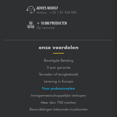
Très bonne qualité du son.
ADVIES NODIG?
Isolement du bruit extra !
Bin rapport qualité prix.
Hotline :
+33 1 81 930 900
+ 10.000 PRODUCTEN
WERELDWIJD MERK
★
★
★
★
★
★
★
★
★
★
Op voorraad
★
★
★
★
★
★
★
★
★
★
GELUIDSKWALITEIT
★
★
★
★
★
★
★
★
★
★
BOUWKWALITEIT
★
★
★
★
★
★
★
★
★
★
ISOLATIE VAN BUITENGELUID
onze voordelen
gepost op 05/11/2020 à 07:44
MICHEL P.
Superbe casque léger avec de bonnes graves, et de
Beveiligde Betaling
beaux coloris. il fait sensation quand je le porte, et ça
3 jaar garantie
j'adore!
Tevreden of terugbetaald
WERELDWIJD MERK
★
★
★
★
★
★
★
★
★
★
Levering in Europa
★
★
★
★
★
★
★
★
★
★
GELUIDSKWALITEIT
Voor professionelen
★
★
★
★
★
★
★
★
★
★
BOUWKWALITEIT
★
★
★
★
★
★
★
★
★
★
ISOLATIE VAN BUITENGELUID
Intragemeenschappelijke verkopen
Meer dan 700 merken
gepost op 01/11/2020 à 15:50
Beoordelingen beloonde muzikanten
GILLES M.
Voila un casque d' un bon rapport qualité prix qui est