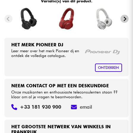
Variatie(s) van dit product.
•
Star
'
S
Music
BRUXELLES
Kabels & toebehoren
•
Star
'
S
Music
LILLE
HiFi
•
Star
'
S
Music
PARIS
HET MERK PIONEER DJ
Sets
•
Star
'
S
Music
TOULOUSE
Leer meer over het merk Pioneer dj en
ontdek de volledige catalogus.
Bekijk onze merken
ONTDEKKEN
NEEM CONTACT OP MET EEN DESKUNDIGE
Onze muzikanten en enthousiaste teleconsulenten staan ??
klaar om al je vragen te beantwoorden.
+33 181 930 900
email
HET GROOTSTE NETWERK VAN WINKELS IN
FRANKRIJK