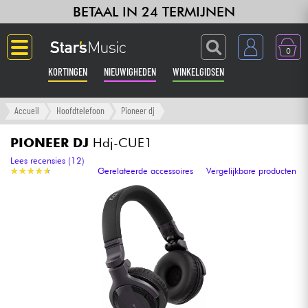
BETAAL IN 24 TERMIJNEN
0
KORTINGEN
NIEUWIGHEDEN
WINKELGIDSEN
Langue
Accueil
Hoofdtelefoon
Pioneer dj
Gitaar & Bas
PIONEER DJ
Hdj-CUE1
Lees recensies (12)
★
★
★
★
★
★
★
★
★
★
Gerelateerde accessoires
Vergelijkbare producten
Versterker & Effecten
Toetsenbord & Piano
Synths & samplers
Home-studio