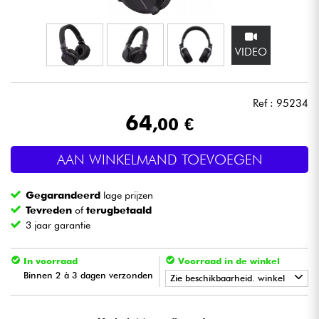
Hoofdtelefoon
VIDEO
Microfoon
DJ
Ref : 95234
64
,00 €
Live Sound
AAN WINKELMAND TOEVOEGEN
Licht
Gegarandeerd
lage prijzen
Drums & percussie
Tevreden
of
terugbetaald
3 jaar garantie
Blaasinstrument
In voorraad
Voorraad in de winkel
Binnen 2 à 3 dagen verzonden
Viool & Quatuor
Zie beschikbaarheid. winkel
•
Star
'
S
Music
BORDEAUX
Kinderen