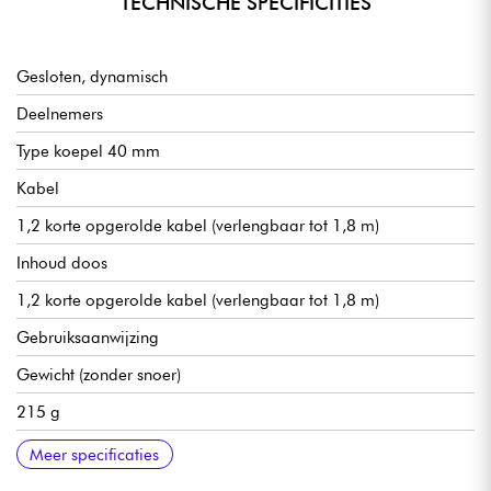
TECHNISCHE SPECIFICITIES
Gesloten, dynamisch
Deelnemers
Type koepel 40 mm
Kabel
1,2 korte opgerolde kabel (verlengbaar tot 1,8 m)
Inhoud doos
1,2 korte opgerolde kabel (verlengbaar tot 1,8 m)
Gebruiksaanwijzing
Gewicht (zonder snoer)
215 g
Maximaal ingangsvermogen
2000 mW
Gevoeligheid
104 dB
Frequentiebereik
5 - 30.000 Hz
Impedantie
32 Ω
Meer specificaties