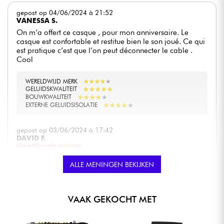
gepost op 04/06/2024 à 21:52
VANESSA S.
On m’a offert ce casque , pour mon anniversaire. Le
casque est confortable et restitue bien le son joué. Ce qui
est pratique c’est que l’on peut déconnecter le cable .
Cool
WERELDWIJD MERK
★
★
★
★
★
★
★
★
★
★
★
★
★
★
★
★
★
★
★
★
GELUIDSKWALITEIT
★
★
★
★
★
★
★
★
★
★
BOUWKWALITEIT
★
★
★
★
★
★
★
★
★
★
EXTERNE GELUIDSISOLATIE
gepost op 03/06/2024 à 17:42
DAVID F.
Gecertificeerde aankoop
Un excellent rapport qualité-prix! Parfait pour une
ALLE MENINGEN BEKIJKEN
utilisation DJ sans exploser le budget. L'isolation sonore
est vraiment pas mal et le casque reste confortable. Le
son tend un peu vers les basses fréquences (de bonne
qualité cependant) donc à privilégier pour une utilisation
VAAK GEKOCHT MET
DJ ou écoute plutôt que pour du mastering ou DAW.
WERELDWIJD MERK
★
★
★
★
★
★
★
★
★
★