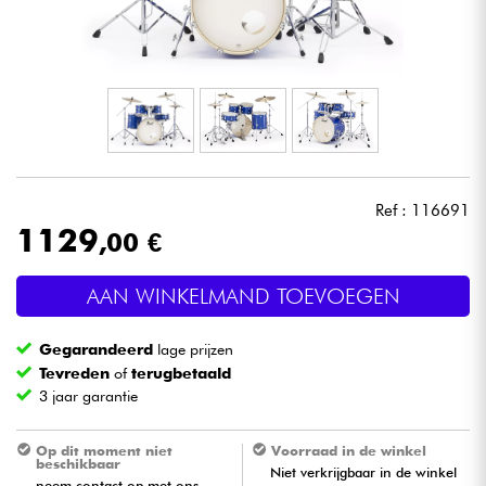
Hoofdtelefoon
Microfoon
DJ
Live Sound
Ref : 116691
1129
,00 €
Licht
AAN WINKELMAND TOEVOEGEN
Drums & percussie
Gegarandeerd
lage prijzen
Blaasinstrument
Tevreden
of
terugbetaald
3 jaar garantie
Viool & Quatuor
Op dit moment niet
Voorraad in de winkel
beschikbaar
Niet verkrijgbaar in de winkel
Kinderen
neem contact op met ons