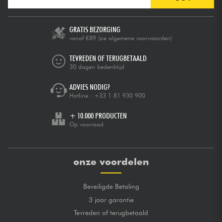
GRATIS BEZORGING
vanaf €89
(zie algemene voorwaarden)
TEVREDEN OF TERUGBETAALD
30 dagen bedenktijd
ADVIES NODIG?
Hotline :
+33 1 81 930 900
+ 10.000 PRODUCTEN
Op voorraad
onze voordelen
Beveiligde Betaling
3 jaar garantie
Tevreden of terugbetaald