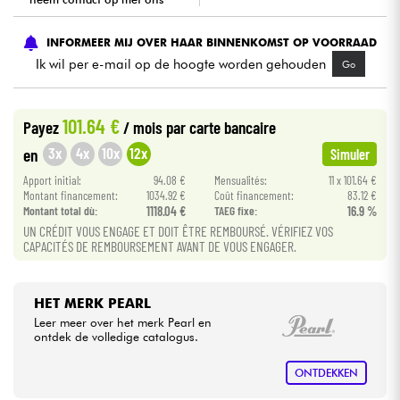
Kabels & toebehoren
INFORMEER MIJ OVER HAAR BINNENKOMST OP VOORRAAD
Ik wil per e-mail op de hoogte worden gehouden
Go
HiFi
101.64 €
Payez
/ mois
par carte bancaire
Sets
3x
4x
10x
12x
en
Simuler
Bekijk onze merken
Apport initial:
94.08 €
Mensualités:
11 x 101.64 €
Montant financement:
1034.92 €
Coût financement:
83.12 €
Montant total dù:
1118.04 €
TAEG fixe:
16.9 %
UN CRÉDIT VOUS ENGAGE ET DOIT ÊTRE REMBOURSÉ. VÉRIFIEZ VOS
CAPACITÉS DE REMBOURSEMENT AVANT DE VOUS ENGAGER.
HET MERK PEARL
Leer meer over het merk Pearl en
ontdek de volledige catalogus.
ONTDEKKEN