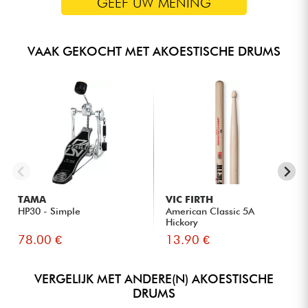
GEEF UW MENING
HOOGWAARDIGE BEKKENS DIRECT UIT DE DOOS
VAAK GEKOCHT MET AKOESTISCHE DRUMS
De Export is nu uitgerust met een set Sabian PX-bekkens, die
een complete geluidservaring bieden. Deze set bestaat uit:
PX 14" hi-hats
: nauwkeurig en explosief, ze mengen zich
perfect in de mix.
PX 16" Crash
: vloeiende articulatie en een evenwichtige
klank met een gecontroleerde respons.
PX 20" Ride
: Biedt een beheerste resonantie en een
duidelijk gedefinieerde klank.
TAMA
VIC FIRTH
HP30 - Simple
American Classic 5A
Hickory
78.00 €
13.90 €
VERGELIJK MET ANDERE(N) AKOESTISCHE
DRUMS