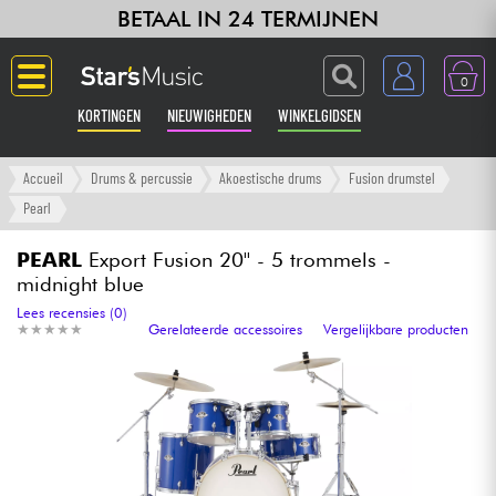
BETAAL IN 24 TERMIJNEN
0
KORTINGEN
NIEUWIGHEDEN
WINKELGIDSEN
Langue
Accueil
Drums & percussie
Akoestische drums
Fusion drumstel
Pearl
Gitaar & Bas
PEARL
Export Fusion 20'' - 5 trommels -
midnight blue
Versterker & Effecten
Lees recensies (0)
★
★
★
★
★
★
★
★
★
★
Gerelateerde accessoires
Vergelijkbare producten
Toetsenbord & Piano
Synths & samplers
Home-studio