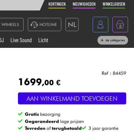
KORTINGEN
NIEUWIGHEDEN
WINKELGIDSEN
NL
WINKELS
HOTLINE
0
France
DJ
Live Sound
Licht
de catégories
Belgique
Toetsenbord & Piano
België
Hoofdtelefoon
España
Ref : 84459
1699
,00 €
Deutschland
Live Sound
English
AAN WINKELMAND TOEVOEGEN
Blaasinstrument
Gratis
bezorging
Kabels & toebehoren
Gegarandeerd
lage prijzen
Tevreden
of
terugbetaald
3 jaar garantie