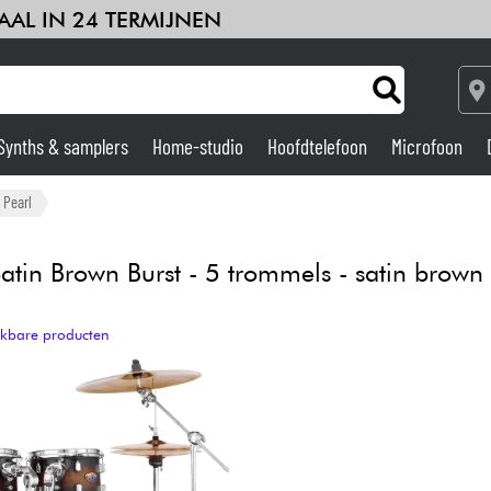
AAL IN 24 TERMIJNEN
Synths & samplers
Home-studio
Hoofdtelefoon
Microfoon
Versterker & Effecten
Pearl
Home-studio
tin Brown Burst - 5 trommels - satin brown
DJ
ijkbare producten
Drums & percussie
Kinderen