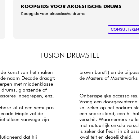
KOOPGIDS VOOR AKOESTISCHE DRUMS
Koopgids voor akoestische drums
CONSULTERE
FUSION DRUMSTEL
 de kunst van het maken
brown burst'!) en de bijpas
el de naam Decade draagt:
de Masters of Masterworks 
twerpen met middenklasse
n drums, glanzende of
cessoires inbegrepen, enz.
Onberispelijke accessoires.
Vraag een doorgewinterde 
bare kit of een semi-pro
zal zeker op het podium s
 Decade Maple zal de
een snare stand, een hi-h
et alleen vanwege zijn
verschil. Waarnemers zull
.
met natuurlijk enkele versc
is zeker dat Pearl in dit as
utioneerd dat hij
kwaliteit en degelijkheid.