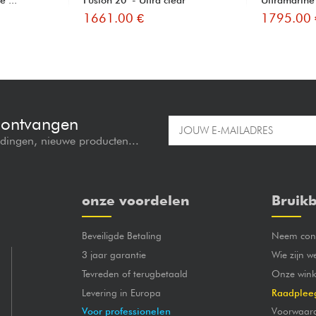
1661.00 €
1795.00 
e ontvangen
edingen, nieuwe producten...
onze voordelen
Bruikb
Beveiligde Betaling
Neem cont
3 jaar garantie
Wie zijn w
Tevreden of terugbetaald
Onze wink
Levering in Europa
Raadplee
Voor professionelen
Voorwaar