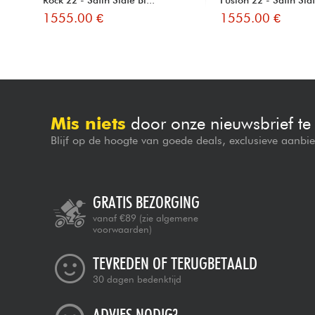
1555.00 €
1555.00 €
Mis niets
door onze nieuwsbrief t
Blijf op de hoogte van goede deals, exclusieve aanbi
GRATIS BEZORGING
vanaf €89
(zie algemene
voorwaarden)
TEVREDEN OF TERUGBETAALD
30 dagen bedenktijd
ADVIES NODIG?