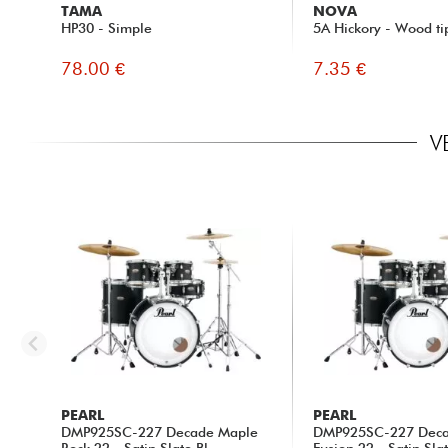
TAMA
NOVA
HP30 - Simple
5A Hickory - Wood ti
78.00 €
7.35 €
V
PEARL
PEARL
DMP925SC-227 Decade Maple
DMP925SC-227 Deca
Rock 22 - Satin Slate Bl...
Fusion 22 - Satin Slat