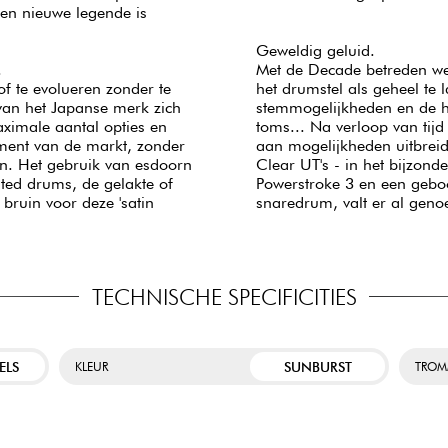
en nieuwe legende is
Geweldig geluid.
.
Met de Decade betreden w
of te evolueren zonder te
het drumstel als geheel te 
van het Japanse merk zich
stemmogelijkheden en de h
ximale aantal opties en
toms... Na verloop van tijd
ment van de markt, zonder
aan mogelijkheden uitbre
en. Het gebruik van esdoorn
Clear UT's - in het bijzond
ted drums, de gelakte of
Powerstroke 3 en een geboo
bruin voor deze 'satin
snaredrum, valt er al genoe
TECHNISCHE SPECIFICITIES
ELS
SUNBURST
KLEUR
TROM