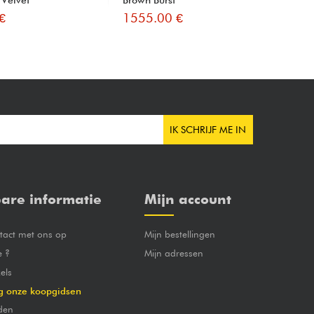
€
1555.00 €
15
IK SCHRIJF ME IN
are informatie
Mijn account
act met ons op
Mijn bestellingen
e ?
Mijn adressen
els
g onze koopgidsen
den