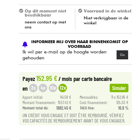
Op dit moment niet
Voorraad in de winkel
beschikbaar
Niet verkrijgbaar in de
neem contact op met
winkel
ons
INFORMEER MIJ OVER HAAR BINNENKOMST OP
VOORRAAD
Ik wil per e-mail op de hoogte worden
Go
gehouden
152.95 €
Payez
/ mois
par carte bancaire
3x
4x
10x
12x
en
Simuler
Apport initial:
141.58 €
Mensualités:
11 x 152.95 €
Montant financement:
1557.42 €
Coût financement:
125.03 €
Montant total dù:
1682.45 €
TAEG fixe:
16.9 %
UN CRÉDIT VOUS ENGAGE ET DOIT ÊTRE REMBOURSÉ. VÉRIFIEZ
VOS CAPACITÉS DE REMBOURSEMENT AVANT DE VOUS ENGAGER.