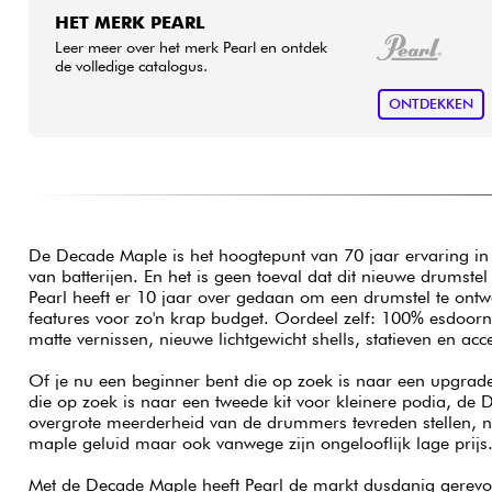
HET MERK PEARL
Leer meer over het merk Pearl en ontdek
de volledige catalogus.
ONTDEKKEN
De Decade Maple is het hoogtepunt van 70 jaar ervaring in
van batterijen. En het is geen toeval dat dit nieuwe drumst
Pearl heeft er 10 jaar over gedaan om een drumstel te on
features voor zo'n krap budget. Oordeel zelf: 100% esdoor
matte vernissen, nieuwe lichtgewicht shells, statieven en ac
Of je nu een beginner bent die op zoek is naar een upgrade
die op zoek is naar een tweede kit voor kleinere podia, de
overgrote meerderheid van de drummers tevreden stellen, ni
maple geluid maar ook vanwege zijn ongelooflijk lage prijs
Met de Decade Maple heeft Pearl de markt dusdanig gerevol