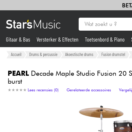
BET
Gitaar & Bas
Versterker & Effecten
Toetsenbord & Piano
Gitaar & Bas
Accueil
Drums & percussie
Akoestische drums
Fusion drumstel
Synths & samplers
PEARL
Decade Maple Studio Fusion 20 Sa
burst
Microfoon
★
★
★
★
★
★
★
★
★
★
Lees recensies (0)
Gerelateerde accessoires
Vergel
Licht
Viool & Quatuor