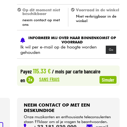
Op dit moment niet
Voorraad in de winkel
beschikbaar
Niet verkrijgbaar in de
neem contact op met
winkel
ons
INFORMEER MIJ OVER HAAR BINNENKOMST OP
VOORRAAD
Ik wil per e-mail op de hoogte worden
Go
gehouden
115.33 €
Payez
/ mois
par carte bancaire
SANS FRAIS
3x
en
Simuler
NEEM CONTACT OP MET EEN
DESKUNDIGE
Onze muzikanten en enthousiaste teleconsulenten
staan ??klaar om al je vragen te beantwoorden.
+33 181 930 900
email
N