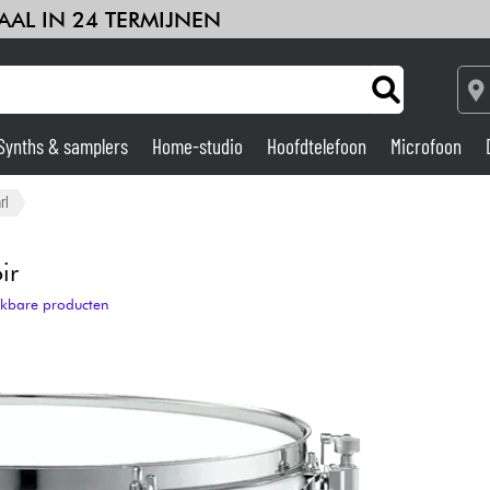
AAL IN 24 TERMIJNEN
Synths & samplers
Home-studio
Hoofdtelefoon
Microfoon
Versterker & Effecten
rl
Home-studio
ir
ijkbare producten
DJ
Drums & percussie
Kinderen