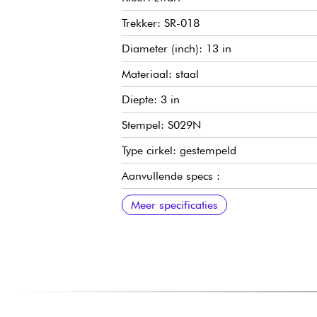
Trekker: SR-018
Diameter (inch): 13 in
Materiaal: staal
Diepte: 3 in
Stempel: S029N
Type cirkel: gestempeld
Aanvullende specs :
Cirkels: getrokken staal 1,6 mm 8 tre
Hulzen: CL05
Trekstangen : T055
Meer specificaties