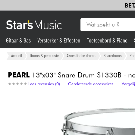
BET
Gitaar & Bas
Versterker & Effecten
Toetsenbord & Piano
Gitaar & Bas
Accueil
Drums & percussie
Akoestische drums
Snaredrums
Pea
Synths & samplers
PEARL
13"x03" Snare Drum S1330B - no
★
★
★
★
★
★
★
★
★
★
Lees recensies (0)
Gerelateerde accessoires
Vergel
Microfoon
Licht
Viool & Quatuor