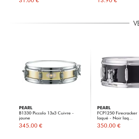
31.00 €
13.90 €
V
PEARL
PEARL
B1330 Piccolo 13x3 Cuivre -
FCP1250 Firecracker 
jaune
laqué - Noir laq...
345.00 €
350.00 €