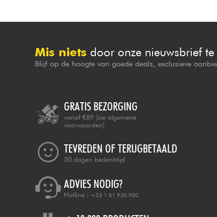
Mis niets
door onze nieuwsbrief t
Blijf op de hoogte van goede deals, exclusieve aanbi
GRATIS BEZORGING
vanaf €89
(zie algemene
voorwaarden)
TEVREDEN OF TERUGBETAALD
30 dagen bedenktijd
ADVIES NODIG?
Hotline :
+33 1 81 930 900