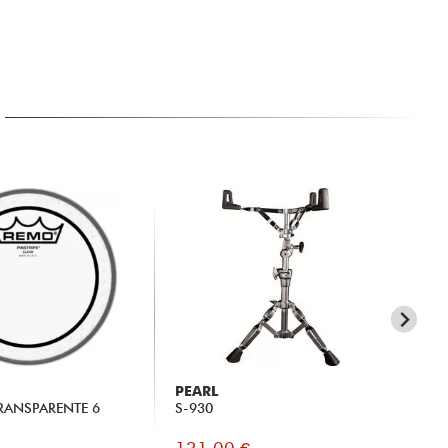
PEARL
R
TRANSPARENTE 6
S-930
Con
Cai