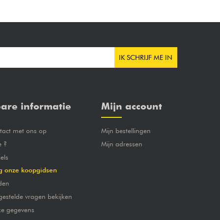
IK SCHRIJF ME IN
are informatie
Mijn account
act met ons op
Mijn bestellingen
e ?
Mijn adressen
els
g onze koopgidsen
den
gestelde vragen bekijken
jke gegevens