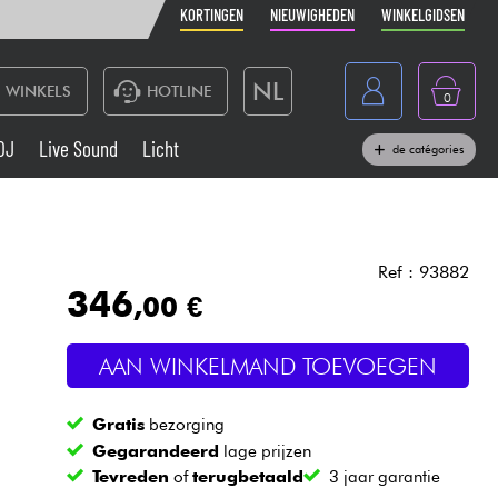
KORTINGEN
NIEUWIGHEDEN
WINKELGIDSEN
NL
WINKELS
HOTLINE
0
France
DJ
Live Sound
Licht
de catégories
Belgique
Toetsenbord & Piano
België
Hoofdtelefoon
España
Ref : 93882
346
,00 €
Deutschland
Live Sound
English
AAN WINKELMAND TOEVOEGEN
Blaasinstrument
Gratis
bezorging
Kabels & toebehoren
Gegarandeerd
lage prijzen
Tevreden
of
terugbetaald
3 jaar garantie