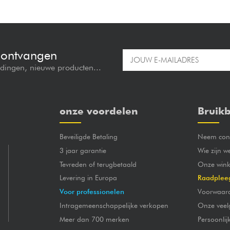
e ontvangen
edingen, nieuwe producten...
onze voordelen
Bruikb
Beveiligde Betaling
Neem cont
3 jaar garantie
Wie zijn w
Tevreden of terugbetaald
Onze wink
Levering in Europa
Raadplee
Voor professionelen
Voorwaar
Intragemeenschappelijke verkopen
Onze veel
Meer dan 700 merken
Persoonli