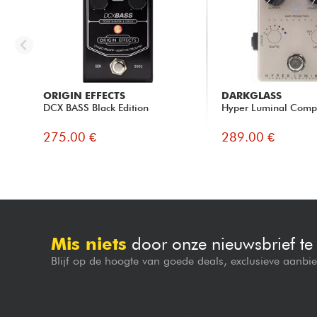
ORIGIN EFFECTS
DARKGLASS
DCX BASS Black Edition
Hyper Luminal Comp
275.00 €
289.00 €
Mis niets
door onze nieuwsbrief t
Blijf op de hoogte van goede deals, exclusieve aanbi