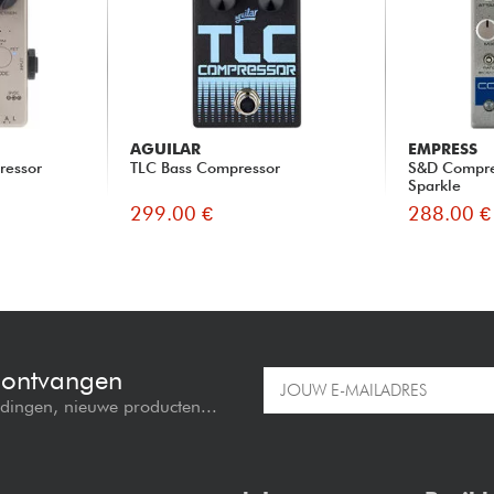
AGUILAR
EMPRESS
ressor
TLC Bass Compressor
S&D Compres
Sparkle
299.00 €
288.00 €
e ontvangen
edingen, nieuwe producten...