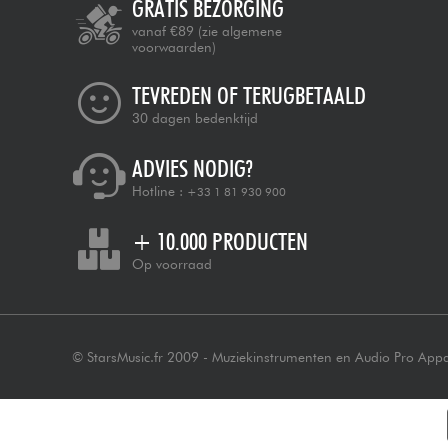
GRATIS BEZORGING
vanaf €89
(zie algemene
voorwaarden)
TEVREDEN OF TERUGBETAALD
30 dagen bedenktijd
ADVIES NODIG?
Hotline :
+33 1 81 930 900
+ 10.000 PRODUCTEN
Op voorraad
© StarsMusic.fr 2009 - Muziekinstrumenten en Audio Pro App