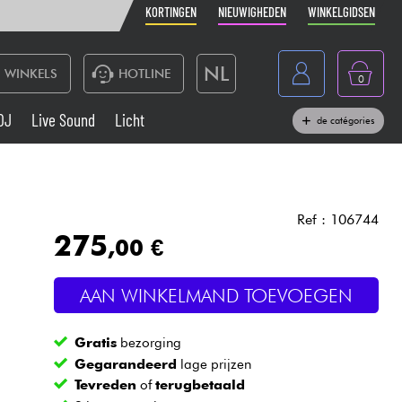
KORTINGEN
NIEUWIGHEDEN
WINKELGIDSEN
NL
WINKELS
HOTLINE
0
France
DJ
Live Sound
Licht
de catégories
Belgique
Toetsenbord & Piano
België
Hoofdtelefoon
España
Ref : 106744
275
,00 €
Deutschland
Live Sound
English
AAN WINKELMAND TOEVOEGEN
Blaasinstrument
Gratis
bezorging
Kabels & toebehoren
Gegarandeerd
lage prijzen
Tevreden
of
terugbetaald