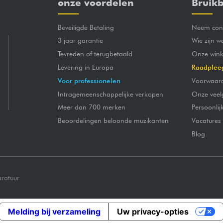
onze voordelen
Bruikb
Beveiligde Betaling
Neem cont
3 jaar garantie
Wie zijn w
Tevreden of terugbetaald
Onze wink
Levering in Europa
Raadplee
Voor professionelen
Voorwaar
Intragemeenschappelijke verkopen
Onze veel
Meer dan 700 merken
Persoonli
Beoordelingen beloonde muzikanten
Vacatures
Blog
aratuur
Melding bij verzameling
Uw privacy-opties