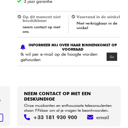
3 jaar garantie
Op dit moment niet
Voorraad in de winkel
beschikbaar
Niet verkrijgbaar in de
neem contact op met
winkel
ons
INFORMEER MIJ OVER HAAR BINNENKOMST OP
VOORRAAD
Ik wil per e-mail op de hoogte worden
Go
gehouden
NEEM CONTACT OP MET EEN
DESKUNDIGE
e
Onze muzikanten en enthousiaste teleconsulenten
staan ??klaar om al je vragen te beantwoorden.
+33 181 930 900
email
N