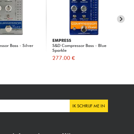
EMPRESS
AG
sor Bass - Silver
S&D Compressor Bass - Blue
FI
Sparkle
277.00 €
29
IK SCHRIJF ME IN