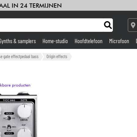
AAL IN 24 TERMIJNEN
Synths & samplers
Home-studio
Hoofdtelefoon
Microfoon
Versterker & Effecten
e gate effectpedaal bass
Origin effects
Home-studio
ijkbare producten
DJ
Drums & percussie
Kinderen