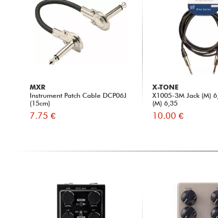
MXR
X-TONE
Instrument Patch Cable DCP06J
X1005-3M Jack (M) 6,
(15cm)
(M) 6,35
7.75 €
10.00 €