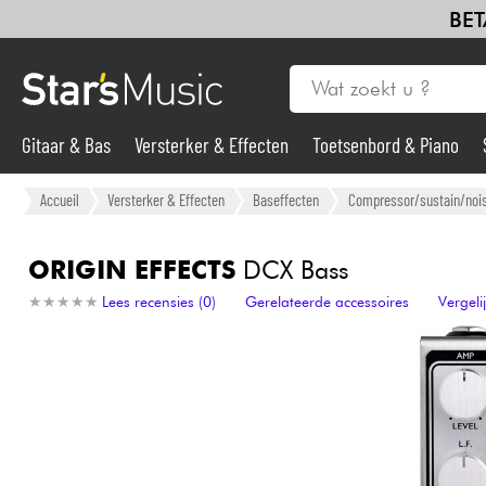
BET
Gitaar & Bas
Versterker & Effecten
Toetsenbord & Piano
Gitaar & Bas
Accueil
Versterker & Effecten
Baseffecten
Compressor/sustain/nois
Synths & samplers
ORIGIN EFFECTS
DCX Bass
★
★
★
★
★
★
★
★
★
★
Lees recensies (0)
Gerelateerde accessoires
Vergel
Microfoon
Licht
Viool & Quatuor