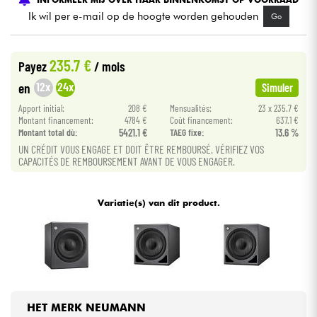
Ik wil per e-mail op de hoogte worden gehouden
Go
Kabels & toebehoren
235.7 €
Payez
/ mois
HiFi
12x
24x
en
Simuler
Apport initial:
208 €
Mensualités:
23 x 235.7 €
Sets
Montant financement:
4784 €
Coût financement:
637.1 €
Montant total dù:
5421.1 €
TAEG fixe:
13.6 %
Bekijk onze merken
UN CRÉDIT VOUS ENGAGE ET DOIT ÊTRE REMBOURSÉ. VÉRIFIEZ VOS
CAPACITÉS DE REMBOURSEMENT AVANT DE VOUS ENGAGER.
Variatie(s) van dit product.
HET MERK NEUMANN