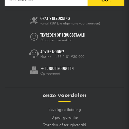
GRATIS BEZORGING
vanaf €89
(zie algemene voorwaarden)
TEVREDEN OF TERUGBETAALD
30 dagen bedenktijd
ADVIES NODIG?
Hotline :
+33 1 81 930 900
+ 10.000 PRODUCTEN
Op voorraad
onze voordelen
Beveiligde Betaling
3 jaar garantie
Tevreden of terugbetaald