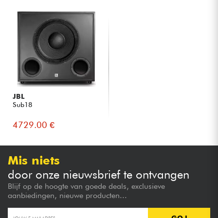
JBL
Sub18
4729.00 €
Mis niets
door onze nieuwsbrief te ontvangen
Blijf op de hoogte van goede deals, exclusieve
aanbiedingen, nieuwe producten...
GO !