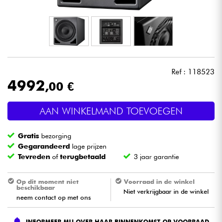
Hoofdtelefoon
Microfoon
DJ
Ref : 118523
4992
,00 €
Live Sound
AAN WINKELMAND TOEVOEGEN
Licht
Gratis
bezorging
Drums & percussie
Gegarandeerd
lage prijzen
Tevreden
of
terugbetaald
3 jaar garantie
Blaasinstrument
Op dit moment niet
Voorraad in de winkel
beschikbaar
Niet verkrijgbaar in de winkel
Viool & Quatuor
neem contact op met ons
Kinderen
INFORMEER MIJ OVER HAAR BINNENKOMST OP VOORRAAD