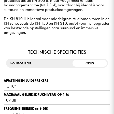
prestaties als de KH 805 II, maar voegt meerkanaals
basmanagement toe (tot 7.1.4), waardoor hij ideaal is voor
surround en immersieve productieomgevingen.
De KH 810 II is ideaal voor middelgrote studiomonitoren in de
KH serie, zoals de KH 150 en KH 310, en/of voor het upgraden
van bestaande opstellingen naar surround en immersive
omgevingen.
TECHNISCHE SPECIFICITIES
GRIJS
MONITORKLEUR
AFMETINGEN LUIDSPREKERS
1 x 10"
MAXIMAAL GELUIDSDRUKNIVEAU OP 1 M
109 dB
FREQUENTIEBEREIK (± 6 DB)