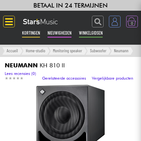
BETAAL IN 24 TERMIJNEN
0
KORTINGEN
NIEUWIGHEDEN
WINKELGIDSEN
Langue
Accueil
Home-studio
Monitoring speaker
Subwoofer
Neumann
Gitaar & Bas
NEUMANN
KH 810 II
Lees recensies (0)
★
★
★
★
★
★
★
★
★
★
Gerelateerde accessoires
Vergelijkbare producten
Versterker & Effecten
Toetsenbord & Piano
Synths & samplers
Home-studio