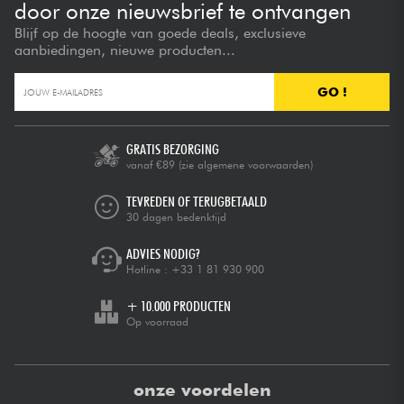
door onze nieuwsbrief te ontvangen
Blijf op de hoogte van goede deals, exclusieve
aanbiedingen, nieuwe producten...
GO !
GRATIS BEZORGING
vanaf €89
(zie algemene voorwaarden)
TEVREDEN OF TERUGBETAALD
30 dagen bedenktijd
ADVIES NODIG?
Hotline :
+33 1 81 930 900
+ 10.000 PRODUCTEN
Op voorraad
onze voordelen