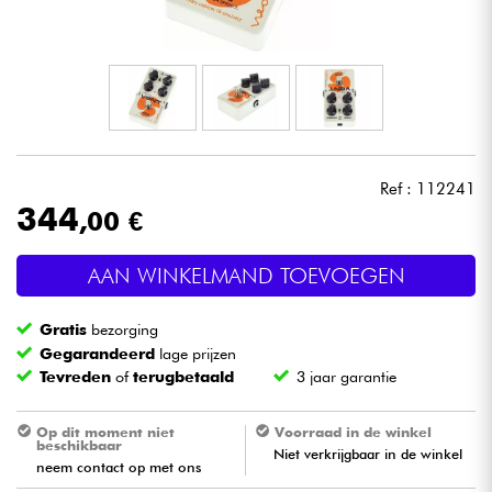
Hoofdtelefoon
Microfoon
DJ
Ref : 112241
Live Sound
344
,00 €
Licht
AAN WINKELMAND TOEVOEGEN
Drums & percussie
Gratis
bezorging
Gegarandeerd
lage prijzen
Blaasinstrument
Tevreden
of
terugbetaald
3 jaar garantie
Viool & Quatuor
Op dit moment niet
Voorraad in de winkel
beschikbaar
Niet verkrijgbaar in de winkel
neem contact op met ons
Kinderen