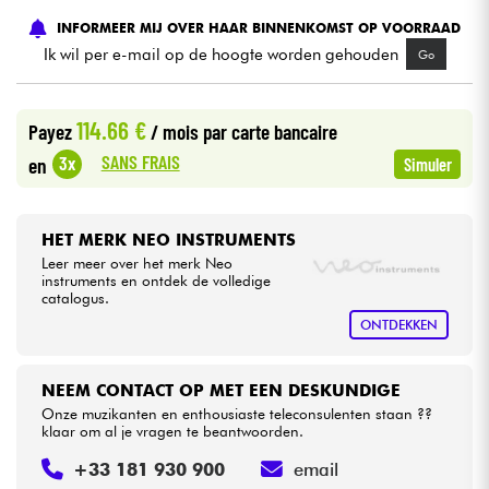
INFORMEER MIJ OVER HAAR BINNENKOMST OP VOORRAAD
Kabels & toebehoren
Ik wil per e-mail op de hoogte worden gehouden
Go
HiFi
114.66 €
Payez
/ mois
par carte bancaire
SANS FRAIS
3x
en
Simuler
Sets
Bekijk onze merken
HET MERK NEO INSTRUMENTS
Leer meer over het merk Neo
instruments en ontdek de volledige
catalogus.
ONTDEKKEN
NEEM CONTACT OP MET EEN DESKUNDIGE
Onze muzikanten en enthousiaste teleconsulenten staan ??
klaar om al je vragen te beantwoorden.
+33 181 930 900
email