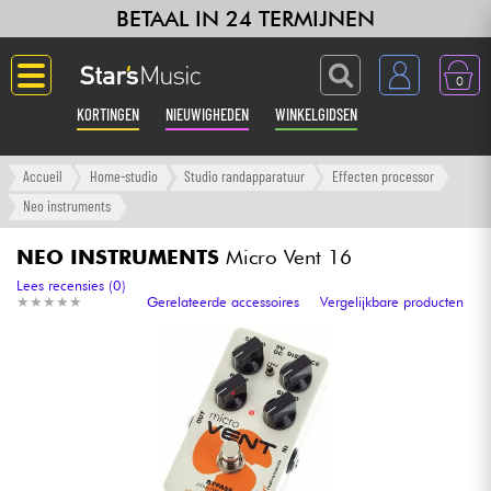
BETAAL IN 24 TERMIJNEN
0
KORTINGEN
NIEUWIGHEDEN
WINKELGIDSEN
Langue
Accueil
Home-studio
Studio randapparatuur
Effecten processor
Neo instruments
Gitaar & Bas
NEO INSTRUMENTS
Micro Vent 16
Versterker & Effecten
Lees recensies (0)
★
★
★
★
★
★
★
★
★
★
Gerelateerde accessoires
Vergelijkbare producten
Toetsenbord & Piano
Synths & samplers
Home-studio