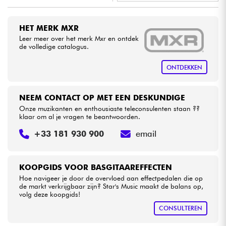
•
LA PÉDALE BY
Star
'
S
Music
Kabels & toebehoren
HET MERK MXR
•
Star
'
S
Music
BORDEAUX
Leer meer over het merk Mxr en ontdek
de volledige catalogus.
HiFi
•
Star
'
S
Music
BRUXELLES
ONTDEKKEN
Sets
NEEM CONTACT OP MET EEN DESKUNDIGE
Bekijk onze merken
Onze muzikanten en enthousiaste teleconsulenten staan ??
klaar om al je vragen te beantwoorden.
+33 181 930 900
email
KOOPGIDS VOOR BASGITAAREFFECTEN
Hoe navigeer je door de overvloed aan effectpedalen die op
de markt verkrijgbaar zijn? Star's Music maakt de balans op,
volg deze koopgids!
CONSULTEREN