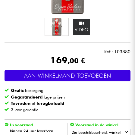
Hoofdtelefoon
Microfoon
VIDEO
DJ
Ref : 103880
Live Sound
169
,00 €
Licht
AAN WINKELMAND TOEVOEGEN
Drums & percussie
Gratis
bezorging
Gegarandeerd
lage prijzen
Blaasinstrument
Tevreden
of
terugbetaald
3 jaar garantie
Viool & Quatuor
In voorraad
Voorraad in de winkel
binnen 24 uur leverbaar
Zie beschikbaarheid. winkel
Kinderen