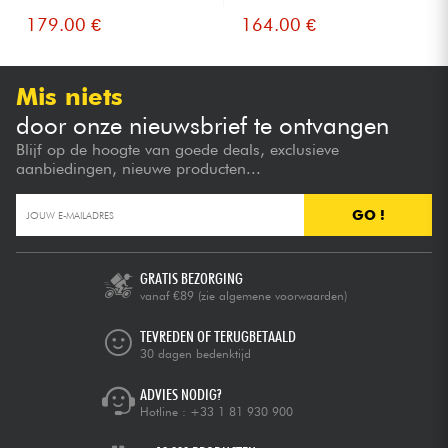
179.00 €
164.00 €
Mis niets
door onze nieuwsbrief te ontvangen
Blijf op de hoogte van goede deals, exclusieve
aanbiedingen, nieuwe producten...
GO !
GRATIS BEZORGING
vanaf €89
(zie algemene voorwaarden)
TEVREDEN OF TERUGBETAALD
30 dagen bedenktijd
ADVIES NODIG?
Hotline :
+33 1 81 930 900