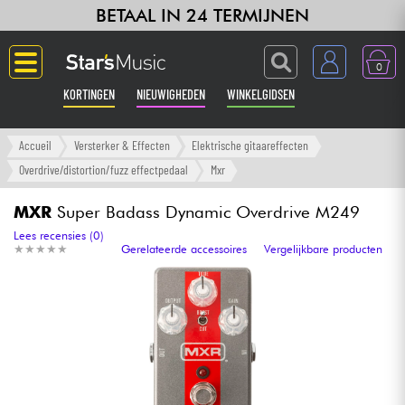
BETAAL IN 24 TERMIJNEN
0
KORTINGEN
NIEUWIGHEDEN
WINKELGIDSEN
Langue
Accueil
Versterker & Effecten
Elektrische gitaareffecten
Overdrive/distortion/fuzz effectpedaal
Mxr
Gitaar & Bas
MXR
Super Badass Dynamic Overdrive M249
Versterker & Effecten
Lees recensies (0)
★
★
★
★
★
★
★
★
★
★
Gerelateerde accessoires
Vergelijkbare producten
Toetsenbord & Piano
Synths & samplers
Home-studio