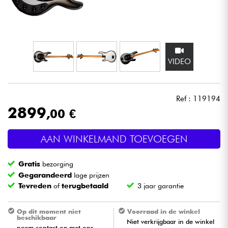
Hoofdtelefoon
Microfoon
VIDEO
DJ
Live Sound
Ref : 119194
2899
,00 €
Licht
AAN WINKELMAND TOEVOEGEN
Drums & percussie
Gratis
bezorging
Blaasinstrument
Gegarandeerd
lage prijzen
Tevreden
of
terugbetaald
3 jaar garantie
Viool & Quatuor
Op dit moment niet
Voorraad in de winkel
beschikbaar
Niet verkrijgbaar in de winkel
Kinderen
neem contact op met ons