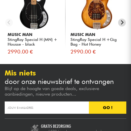
MUSIC MAN
MUSIC MAN
StingRay Special H (MN) +
StingRay Special H +Gig
Housse - black
Bag - Hot Honey
2990.00 €
2990.00 €
Mis niets
door onze nieuwsbrief te ontvangen
Blijf op de hoogte van goede deals, exclusieve
aanbiedingen, nieuwe producten...
GO !
GRATIS BEZORGING