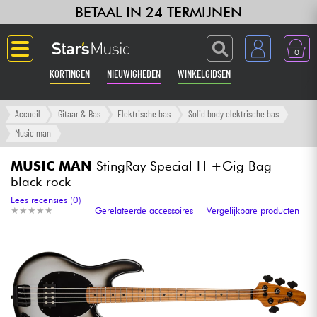
BETAAL IN 24 TERMIJNEN
0
KORTINGEN
NIEUWIGHEDEN
WINKELGIDSEN
Langue
Accueil
Gitaar & Bas
Elektrische bas
Solid body elektrische bas
Music man
Gitaar & Bas
MUSIC MAN
StingRay Special H +Gig Bag -
black rock
Versterker & Effecten
Lees recensies (0)
★
★
★
★
★
★
★
★
★
★
Gerelateerde accessoires
Vergelijkbare producten
Toetsenbord & Piano
Synths & samplers
Home-studio