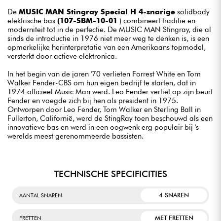
De
MUSIC MAN Stingray Special H 4-snarige
solidbody
elektrische bas
(107-SBM-10-01
) combineert traditie en
moderniteit tot in de perfectie. De MUSIC MAN Stingray, die al
sinds de introductie in 1976 niet meer weg te denken is, is een
opmerkelijke herinterpretatie van een Amerikaans topmodel,
versterkt door actieve elektronica.
In het begin van de jaren '70 verlieten Forrest White en Tom
Walker Fender-CBS om hun eigen bedrijf te starten, dat in
1974 officieel Music Man werd. Leo Fender verliet op zijn beurt
Fender en voegde zich bij hen als president in 1975.
Ontworpen door Leo Fender, Tom Walker en Sterling Ball in
Fullerton, Californië, werd de StingRay toen beschouwd als een
innovatieve bas en werd in een oogwenk erg populair bij 's
werelds meest gerenommeerde bassisten.
TECHNISCHE SPECIFICITIES
4 SNAREN
AANTAL SNAREN
MET FRETTEN
FRETTEN