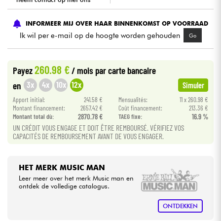
Kabels & toebehoren
INFORMEER MIJ OVER HAAR BINNENKOMST OP VOORRAAD
Ik wil per e-mail op de hoogte worden gehouden
Go
HiFi
260.98 €
Payez
/ mois
par carte bancaire
Sets
3x
4x
10x
12x
en
Simuler
Bekijk onze merken
Apport initial:
241.58 €
Mensualités:
11 x 260.98 €
Montant financement:
2657.42 €
Coût financement:
213.36 €
Montant total dù:
2870.78 €
TAEG fixe:
16.9 %
UN CRÉDIT VOUS ENGAGE ET DOIT ÊTRE REMBOURSÉ. VÉRIFIEZ VOS
CAPACITÉS DE REMBOURSEMENT AVANT DE VOUS ENGAGER.
HET MERK MUSIC MAN
Leer meer over het merk Music man en
ontdek de volledige catalogus.
ONTDEKKEN