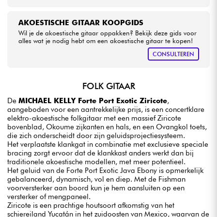
AKOESTISCHE GITAAR KOOPGIDS
Wil je de akoestische gitaar oppakken? Bekijk deze gids voor
alles wat je nodig hebt om een akoestische gitaar te kopen!
CONSULTEREN
FOLK GITAAR
De
MICHAEL KELLY Forte Port Exotic Ziricote
,
aangeboden voor een aantrekkelijke prijs, is een concertklare
elektro-akoestische folkgitaar met een massief Ziricote
bovenblad, Okoume zijkanten en hals, en een Ovangkol toets,
die zich onderscheidt door zijn geluidsprojectiesysteem.
Het verplaatste klankgat in combinatie met exclusieve speciale
bracing zorgt ervoor dat de klankkast anders werkt dan bij
traditionele akoestische modellen, met meer potentieel.
Het geluid van de Forte Port Exotic Java Ebony is opmerkelijk
gebalanceerd, dynamisch, vol en diep. Met de Fishman
voorversterker aan boord kun je hem aansluiten op een
versterker of mengpaneel.
Ziricote is een prachtige houtsoort afkomstig van het
schiereiland Yucatán in het zuidoosten van Mexico, waarvan de