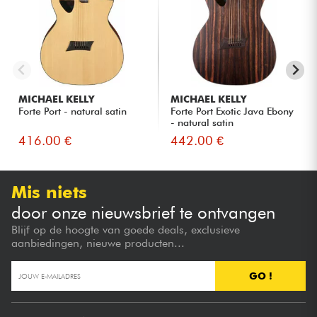
MICHAEL KELLY
MICHAEL KELLY
Forte Port - natural satin
Forte Port Exotic Java Ebony
- natural satin
416.00 €
442.00 €
Mis niets
door onze nieuwsbrief te ontvangen
Blijf op de hoogte van goede deals, exclusieve
aanbiedingen, nieuwe producten...
GO !