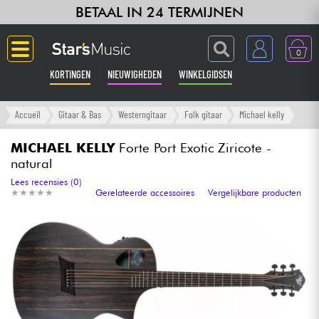
BETAAL IN 24 TERMIJNEN
0
KORTINGEN
NIEUWIGHEDEN
WINKELGIDSEN
Langue
Accueil
Gitaar & Bas
Westerngitaar
Folk gitaar
Michael kelly
Gitaar & Bas
MICHAEL KELLY
Forte Port Exotic Ziricote -
natural
Versterker & Effecten
Lees recensies (0)
★
★
★
★
★
★
★
★
★
★
Gerelateerde accessoires
Vergelijkbare producten
Toetsenbord & Piano
Synths & samplers
Home-studio