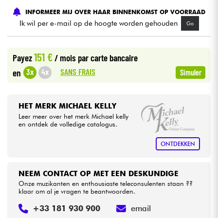
INFORMEER MIJ OVER HAAR BINNENKOMST OP VOORRAAD
Ik wil per e-mail op de hoogte worden gehouden
Kabels & toebehoren
Go
HiFi
151 €
Payez
/ mois
par carte bancaire
SANS FRAIS
3x
4x
en
Simuler
Sets
Bekijk onze merken
HET MERK MICHAEL KELLY
Leer meer over het merk Michael kelly
en ontdek de volledige catalogus.
ONTDEKKEN
NEEM CONTACT OP MET EEN DESKUNDIGE
Onze muzikanten en enthousiaste teleconsulenten staan ??
klaar om al je vragen te beantwoorden.
+33 181 930 900
email