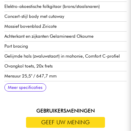
Elektro-akoestische folkgitaar (brons/staalsnaren)
Concert-stijl body met cutaway
Massief bovenblad Ziricote
Achterkant en zijkanten Gelamineerd Okoume
Port bracing
Gelijmde hals (zwaluwstaart) in mahonie, Comfort C-profiel
Ovangkol toets, 20x frets
Mensuur 25,5" / 647,7 mm
12" radius
Halsbreedte 1e fret 43 mm
Fishman voorversterker
Michael Kelly gesloten oliebad mechanieken
Zero-End Pin Ovangkol brug
Meer specificaties
GEBRUIKERSMENINGEN
GEEF UW MENING