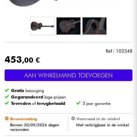
Hoofdtelefoon
Microfoon
DJ
Ref : 102348
Live Sound
453
,00 €
Licht
AAN WINKELMAND TOEVOEGEN
Drums & percussie
Gratis
bezorging
Gegarandeerd
lage prijzen
Blaasinstrument
Tevreden
of
terugbetaald
3 jaar garantie
Bevoorrading
Voorraad in de winkel
Viool & Quatuor
Binnen 30/09/2026 dagen
Niet verkrijgbaar in de winkel
verzonden
Kinderen