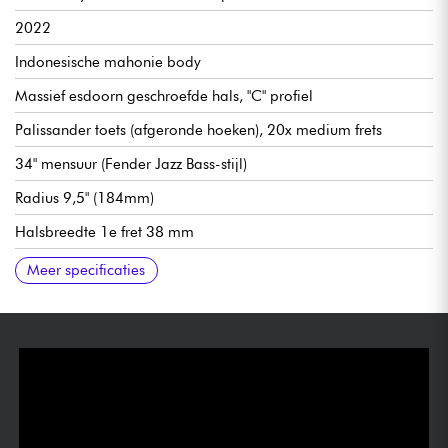
2022
Indonesische mahonie body
Massief esdoorn geschroefde hals, "C" profiel
Palissander toets (afgeronde hoeken), 20x medium frets
34" mensuur (Fender Jazz Bass-stijl)
Radius 9,5" (184mm)
Halsbreedte 1e fret 38 mm
Sire Marcus Standard-J Revolution pickups
Marcus passieve voorversterker
Volume hals pickup
Brug pickup volume
Algemene toon
Marcus stalen brug (thru-body of top-load)
Marcus standaard stemmechanieken
Synthetisch PPS kam
Hoogglans afwerking
Meer specificaties