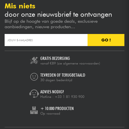
Mis niets
door onze nieuwsbrief te ontvangen
Blijf op de hoogte van goede deals, exclusieve
aanbiedingen, nieuwe producten...
GO !
GRATIS BEZORGING
vanaf €89
(zie algemene voorwaarden)
TEVREDEN OF TERUGBETAALD
30 dagen bedenktijd
ADVIES NODIG?
Hotline :
+33 1 81 930 900
+ 10.000 PRODUCTEN
Op voorraad