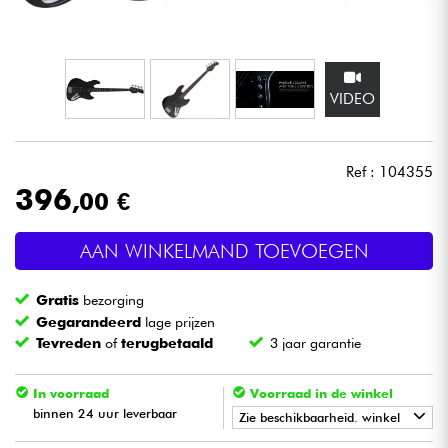
Hoofdtelefoon
Microfoon
VIDEO
DJ
Ref : 104355
Live Sound
396
,00 €
Licht
AAN WINKELMAND TOEVOEGEN
Drums & percussie
Gratis
bezorging
Gegarandeerd
lage prijzen
Blaasinstrument
Tevreden
of
terugbetaald
3 jaar garantie
Viool & Quatuor
In voorraad
Voorraad in de winkel
binnen 24 uur leverbaar
Zie beschikbaarheid. winkel
Kinderen