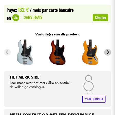
•
Star
'
S
Music
BORDEAUX
132 €
Payez
/ mois
par carte bancaire
•
Kabels & toebehoren
Star
'
S
Music
LYON
SANS FRAIS
3x
en
Simuler
HiFi
Variatie(s) van dit product.
Sets
Bekijk onze merken
HET MERK SIRE
Leer meer over het merk Sire en ontdek
de volledige catalogus.
ONTDEKKEN
NEEM CONTACT OP MET EEN DESKUNDIGE