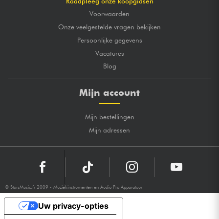
Raadpleeg onze koopgidsen
Voorwaarden
Onze veelgestelde vragen bekijken
Persoonlijke gegevens
Vacatures
Blog
Mijn account
Mijn bestellingen
Mijn adressen
© StarsMusic.fr 2009 - Muziekinstrumenten en Audio Pro Apparatuur
Uw privacy-opties