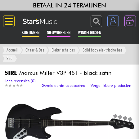
BETAAL IN 24 TERMIJNEN
0
KORTINGEN
NIEUWIGHEDEN
WINKELGIDSEN
Langue
Accueil
Gitaar & Bas
Elektrische bas
Solid body elektrische bas
Sire
Gitaar & Bas
SIRE
Marcus Miller V3P 4ST - black satin
Versterker & Effecten
Lees recensies (0)
★
★
★
★
★
★
★
★
★
★
Gerelateerde accessoires
Vergelijkbare producten
Toetsenbord & Piano
Synths & samplers
Home-studio