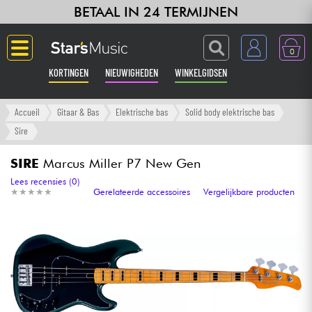
BETAAL IN 24 TERMIJNEN
0
KORTINGEN
NIEUWIGHEDEN
WINKELGIDSEN
Langue
Accueil
Gitaar & Bas
Elektrische bas
Solid body elektrische bas
Sire
Gitaar & Bas
SIRE
Marcus Miller P7 New Gen
Versterker & Effecten
Lees recensies (0)
★
★
★
★
★
★
★
★
★
★
Gerelateerde accessoires
Vergelijkbare producten
Toetsenbord & Piano
Synths & samplers
Home-studio