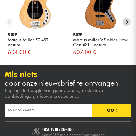
SIRE
SIRE
Marcus Miller Z7 4ST -
Marcus Miller V7 Alder New
natural
Gen 4ST - natural
604.00 €
607.00 €
Mis niets
door onze nieuwsbrief te ontvangen
Blijf op de hoogte van goede deals, exclusieve
aanbiedingen, nieuwe producten...
GO !
GRATIS BEZORGING
vanaf €89
(zie algemene voorwaarden)