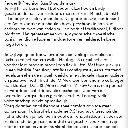
Fender© Precision Bass© op de markt.
Terwijl hij de basis heeft behouden (elzenhouten body,
geschroefde hals van esdoorn, mensuur van 34 inch), blinkt hij
uit in prijs/prestatieverhouding. De gitaarbouwer combineert
een Amerikaanse elzenhouten body, geschroefde hals van
esdoorn en toets van esdoorn. Een positief traditioneel, tijdloos
platform. Het genereert een volle, dynamische akoestische
basis, met dichte lage en middentonen en heldere, heldere
hoge tonen.
Terwijl zijn gitaarbouw fundamenteel vintage is, maken de
pickups en het Marcus Miller Heritage-3 circuit het een
voorbeeldig modern model van flexibiliteit. Met twee pickups
in een hybride Precision/Jazz Bass configuratie, een uitputtend
regelpaneel en de mogelijkheid om te schakelen tussen actieve
en passieve modi, biedt de P7 New Gen een enorme catalogus
aan klanken. De SIRE Marcus Miller P7 New Gen is een perfect
vervaardigde solid-body elektrische bas, waarvan elk
onderdeel zorgvuldig is geselecteerd. Het nauwgezette
vakmanschap is echt opmerkelijk.
Voeg daar het onmiskenbare speelcomfort aan toe (zeer
aangenaam halsprofiel, moderne 9,5" radius, afgeschuinde
fretranden) en je hebt een model dat ronduit ideaal is voor een
veeleisende beginner, maar dat ook geschikt zou kunnen zijn
voor een meer ervaren muzikant die op zoek is naar een bas