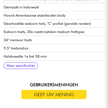
Gemaakt in Indonesië
Noord-Amerikaanse elzenhouten body
Geschroefde esdoorn hals, "C" profiel (gerolde randen)
Esdoorn toets, 20x roestvrijstalen medium frettypes
34" mensuur toets
9,5" toetsradius
Halsbreedte 1e fret 38 mm
Sire Super-PJ Revolution Pickup set
Sire Marcus Heritage-3 voorversterker, schakelbaar
Volumeregelaar
Toon (concentrische potentiometer)
Mic balans
Hoge tonen
Middentonen/middenfrequentie (concentrische potentiometer)
Bas
Mini-selector (actieve / passieve standen)
Sire Marcus Miller Modern-S Bas brug
Sire Premium lichtgewicht open stemmechanieken
Been kam
Hoogglans body afwerking
Satijnen hals
Meer specificaties
actief/passief (18v via 2x 9v batterijen)
GEBRUIKERSMENINGEN
GEEF UW MENING