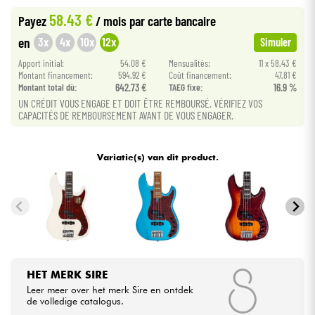
58.43 €
Payez
/ mois
par carte bancaire
Kabels & toebehoren
3x
4x
10x
12x
en
Simuler
Apport initial:
54.08 €
Mensualités:
11 x 58.43 €
HiFi
Montant financement:
594.92 €
Coût financement:
47.81 €
Montant total dù:
642.73 €
TAEG fixe:
16.9 %
UN CRÉDIT VOUS ENGAGE ET DOIT ÊTRE REMBOURSÉ. VÉRIFIEZ VOS
Sets
CAPACITÉS DE REMBOURSEMENT AVANT DE VOUS ENGAGER.
Bekijk onze merken
Variatie(s) van dit product.
HET MERK SIRE
Leer meer over het merk Sire en ontdek
de volledige catalogus.