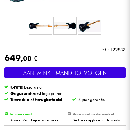
Hoofdtelefoon
Microfoon
DJ
Ref : 122833
Live Sound
649
,00 €
Licht
AAN WINKELMAND TOEVOEGEN
Drums & percussie
Gratis
bezorging
Gegarandeerd
lage prijzen
Blaasinstrument
Tevreden
of
terugbetaald
3 jaar garantie
Viool & Quatuor
In voorraad
Voorraad in de winkel
Binnen 2-3 dagen verzonden
Niet verkrijgbaar in de winkel
Kinderen