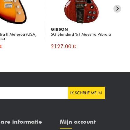
GIBSON
FE
tra II Meteroa (USA,
SG Standard '61 Maestro Vibrola
Ame
rst
Jaz
€
2127.00 €
19
IK SCHRIJF ME IN
are informatie
Mijn account