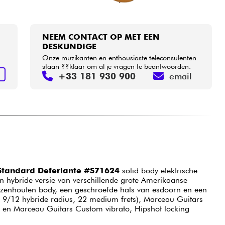
NEEM CONTACT OP MET EEN
DESKUNDIGE
Onze muzikanten en enthousiaste teleconsulenten
staan ??klaar om al je vragen te beantwoorden.
+33 181 930 900
email
N
tandard Deferlante #S71624
solid body elektrische
en hybride versie van verschillende grote Amerikaanse
 elzenhouten body, een geschroefde hals van esdoorn en een
l, 9/12 hybride radius, 22 medium frets), Marceau Guitars
 en Marceau Guitars Custom vibrato, Hipshot locking