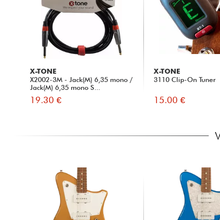
X-TONE
X-TONE
X2002-3M - Jack(M) 6,35 mono /
3110 Clip-On Tuner
Jack(M) 6,35 mono S...
19.30 €
15.00 €