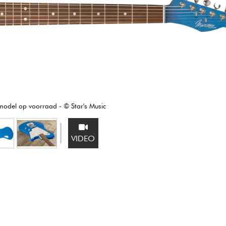
Sets
Bekijk onze merken
 model op voorraad - © Star's Music
VIDEO