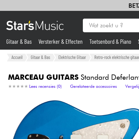
BET
Gitaar & Bas
Versterker & Effecten
Toetsenbord & Piano
Gitaar & Bas
Accueil
Gitaar & Bas
Elektrische Gitaar
Retro-rock elektrische gitaa
Synths & samplers
MARCEAU GUITARS
Standard Deferlan
★
★
★
★
★
★
★
★
★
★
Lees recensies (0)
Gerelateerde accessoires
Vergel
Microfoon
Licht
Viool & Quatuor