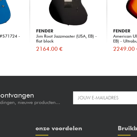
FENDER
FENDER
 #S71724 -
Jim Root Jazzmaster (USA, EB) -
American Ul
flat black
EB) - Ultrabu
2164.00 €
2249.00 
e ontvangen
edingen, nieuwe producten...
onze voordelen
Bruikb