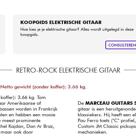
KOOPGIDS ELEKTRISCHE GITAAR
Hoe kies je je elektrische gitaar? Alles wordt uitgelegd in deze
koopgids.
CONSULTERE
RETRO-ROCK ELEKTRISCHE GITAAR
etto gewicht (zonder koffer): 3.66 kg.
koffer): 3.66 kg. Tom
aar Amerikaanse of
De
MARCEAU GUITARS S
 bassen worden in Frankrijk
gitaar is een heruitgevond
elen en hebben een mooie
klassiekers. Hij heeft een
e meest prominente
Pau Ferro toets ("C" profie
hel Kajdan, Dan Ar Braz,
Custom JM Classic pickups
, maar ook door
mechanieken.