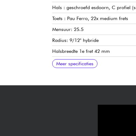
Hals : geschroefd esdoorn, C profiel (s
Toets : Pau Ferro, 22x medium frets
Mensuur: 25.5
Radius: 9/12" hybride
Halsbreedte 1e fret 42 mm
Halsdikte 1e fret 21 mm
Halsdikte 12e fret 23 mm
Pickups: enkelspoels Marceau Guitars
Bedieningselementen: volume, toon, 3x
Brug: traditionele Marceau Guitars Cu
Stemmechanieken: Hipshot vergrendel
Verkocht met: Marceau Guitars gigbag
Meer specificaties