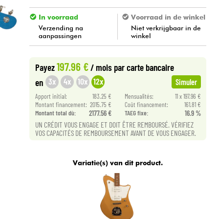
In voorraad
Voorraad in de winkel
Verzending na
Niet verkrijgbaar in de
aanpassingen
winkel
197.96 €
Payez
/ mois
par carte bancaire
3x
4x
10x
12x
en
Simuler
Apport initial:
183.25 €
Mensualités:
11 x 197.96 €
Montant financement:
2015.75 €
Coût financement:
161.81 €
Montant total dù:
2177.56 €
TAEG fixe:
16.9 %
UN CRÉDIT VOUS ENGAGE ET DOIT ÊTRE REMBOURSÉ. VÉRIFIEZ
VOS CAPACITÉS DE REMBOURSEMENT AVANT DE VOUS ENGAGER.
Variatie(s) van dit product.