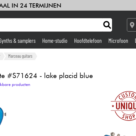
AAL IN 24 TERMIJNEN
Synths & samplers
Home-studio
Hoofdtelefoon
Microfoon
Versterker & Effecten
r
Marceau guitars
Home-studio
te #S71624 - lake placid blue
ijkbare producten
DJ
Drums & percussie
Kinderen