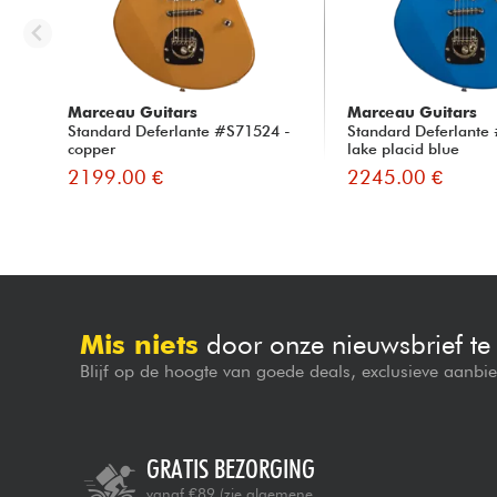
Marceau Guitars
Marceau Guitars
Standard Deferlante #S71524 -
Standard Deferlante
copper
lake placid blue
2199.00 €
2245.00 €
Mis niets
door onze nieuwsbrief t
Blijf op de hoogte van goede deals, exclusieve aanbi
GRATIS BEZORGING
vanaf €89
(zie algemene