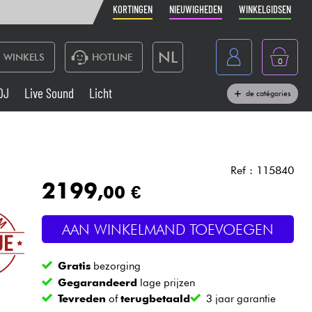
KORTINGEN
NIEUWIGHEDEN
WINKELGIDSEN
NL
WINKELS
HOTLINE
0
France
DJ
Live Sound
Licht
de catégories
Belgique
Toetsenbord & Piano
België
Hoofdtelefoon
España
Ref : 115840
2199
,00 €
Deutschland
Live Sound
English
AAN WINKELMAND TOEVOEGEN
Blaasinstrument
Gratis
bezorging
Kabels & toebehoren
Gegarandeerd
lage prijzen
Tevreden
of
terugbetaald
3 jaar garantie